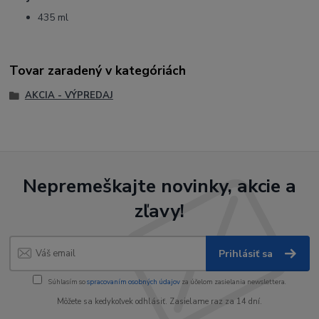
435 ml
Tovar zaradený v kategóriách
AKCIA - VÝPREDAJ
Nepremeškajte novinky, akcie a
zľavy!
Prihlásiť sa
Súhlasím so
spracovaním osobných údajov
za účelom zasielania newslettera.
Môžete sa kedykoľvek odhlásiť. Zasielame raz za 14 dní.