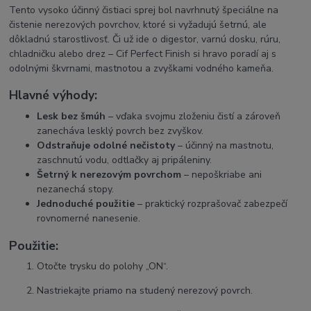
Tento vysoko účinný čistiaci sprej bol navrhnutý špeciálne na
čistenie nerezových povrchov, ktoré si vyžadujú šetrnú, ale
dôkladnú starostlivosť. Či už ide o digestor, varnú dosku, rúru,
chladničku alebo drez – Cif Perfect Finish si hravo poradí aj s
odolnými škvrnami, mastnotou a zvyškami vodného kameňa.
Hlavné výhody:
Lesk bez šmúh
– vďaka svojmu zloženiu čistí a zároveň
zanecháva lesklý povrch bez zvyškov.
Odstraňuje odolné nečistoty
– účinný na mastnotu,
zaschnutú vodu, odtlačky aj pripáleniny.
Šetrný k nerezovým povrchom
– nepoškriabe ani
nezanechá stopy.
Jednoduché použitie
– praktický rozprašovač zabezpečí
rovnomerné nanesenie.
Použitie:
Otočte trysku do polohy „ON“.
Nastriekajte priamo na studený nerezový povrch.