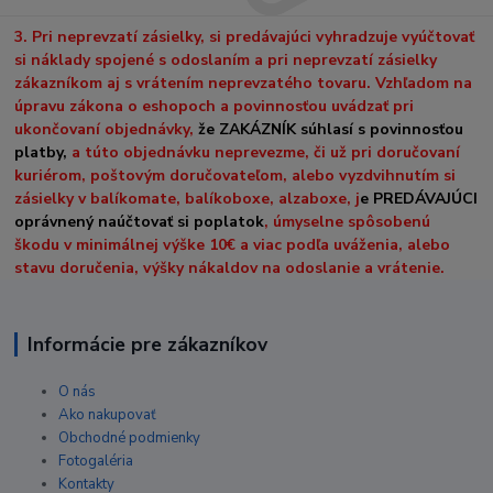
3. Pri neprevzatí zásielky, si predávajúci vyhradzuje vyúčtovať
si náklady spojené s odoslaním a pri neprevzatí zásielky
zákazníkom aj s vrátením neprevzatého tovaru. Vzhľadom na
úpravu zákona o eshopoch a povinnosťou uvádzať pri
ukončovaní objednávky,
že ZAKÁZNÍK súhlasí s povinnosťou
platby,
a túto objednávku neprevezme, či už pri doručovaní
kuriérom, poštovým doručovateľom, alebo vyzdvihnutím si
zásielky v balíkomate, balíkoboxe, alzaboxe, j
e PREDÁVAJÚCI
oprávnený naúčtovať si poplatok
, úmyselne spôsobenú
škodu v minimálnej výške 10€ a viac podľa uváženia, alebo
stavu doručenia, výšky nákaldov na odoslanie a vrátenie.
Informácie pre zákazníkov
O nás
Ako nakupovať
Obchodné podmienky
Fotogaléria
Kontakty