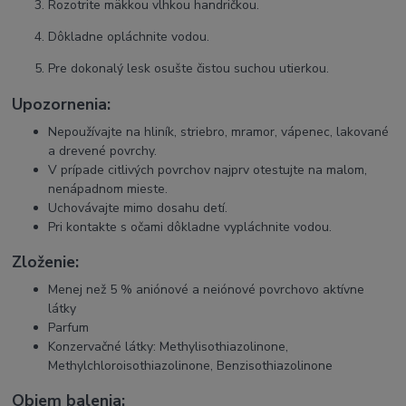
Rozotrite mäkkou vlhkou handričkou.
Dôkladne opláchnite vodou.
Pre dokonalý lesk osušte čistou suchou utierkou.
Upozornenia:
Nepoužívajte na hliník, striebro, mramor, vápenec, lakované
a drevené povrchy.
V prípade citlivých povrchov najprv otestujte na malom,
nenápadnom mieste.
Uchovávajte mimo dosahu detí.
Pri kontakte s očami dôkladne vypláchnite vodou.
Zloženie:
Menej než 5 % aniónové a neiónové povrchovo aktívne
látky
Parfum
Konzervačné látky: Methylisothiazolinone,
Methylchloroisothiazolinone, Benzisothiazolinone
Objem balenia: