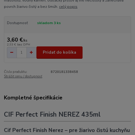
mastnotu, vodný kameň, odtlačky prstov aj iné nečistoty a zanecháva
povrch žiarivo čistý a bez šmúh.
celý popis
Dostupnosť
skladom 3 ks
3,60 €
/
ks
2,93 €
bez DPH
Pridať do košíka
Číslo produktu:
8720181338458
Strážiť cenu / dostupnosť
Kompletné špecifikácie
CIF Perfect Finish NEREZ 435ml
Cif Perfect Finish Nerez – pre žiarivo čistú kuchyňu