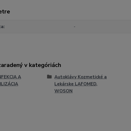
etre
ca
-
zaradený v kategóriách
NFEKCIA A
Autoklávy Kozmetické a
ILIZÁCIA
Lekárske LAFOMED,
WOSON