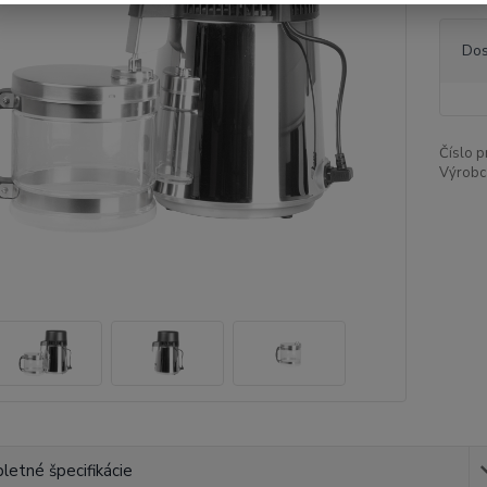
Dos
Číslo p
Výrobc
etné špecifikácie