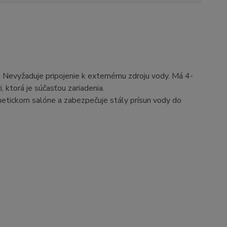
 Nevyžaduje pripojenie k externému zdroju vody. Má 4-
, ktorá je súčasťou zariadenia.
metickom salóne a zabezpečuje stály prísun vody do