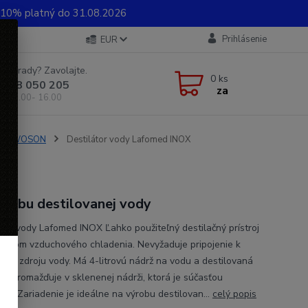
0% platný do 31.08.2026
Prihlásenie
EUR
e si rady? Zavolajte.
0
ks
 948 050 205
za
od 8.00- 16.00
MED, WOSON
Destilátor vody Lafomed INOX
ýrobu destilovanej vody
átor vody Lafomed INOX Ľahko použiteľný destilačný prístroj
témom vzduchového chladenia. Nevyžaduje pripojenie k
ému zdroju vody. Má 4-litrovú nádrž na vodu a destilovaná
a zhromažďuje v sklenenej nádrži, ktorá je súčasťou
enia.Zariadenie je ideálne na výrobu destilovan...
celý popis