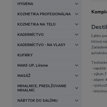
HYGIENA
Komple
KOZMETIKA PROFESIONÁLNA
KOZMETIKA NA TELO
Desti
KADERNÍCTVO
Ľahko pou
litrovú n
KADERNÍCTVO - NA VLASY
Zariadeni
autoklávu
KUFRÍKY
Technické
MAKE-UP, Líčenie
- napäti
- výkon 
MASÁŽ
- objem 4
- rýchlosť
MIHALNICE, PREDLŽOVANIE
MIHALNÍC
- hmotnos
NÁBYTOK DO SALÓNU