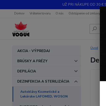
UŽ PRI NÁKUPE OD 30 € 
Domov
Vrátenie tovaru
O nás
Odstúpenie od zmluvy
Úvod
D
AKCIA - VÝPREDAJ
Dest
BRÚSKY A FRÉZY
DEPILÁCIA
DEZINFEKCIA A STERILIZÁCIA
Autoklávy Kozmetické a
Lekárske LAFOMED, WOSON