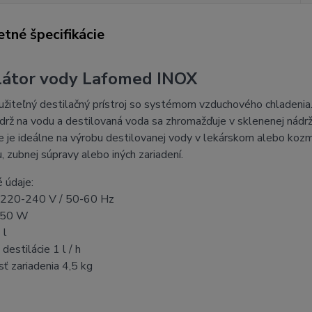
tné špecifikácie
látor vody Lafomed INOX
žiteľný destilačný prístroj so systémom vzduchového chladenia.
ádrž na vodu a destilovaná voda sa zhromažďuje v sklenenej nádrži
e je ideálne na výrobu destilovanej vody v lekárskom alebo koz
, zubnej súpravy alebo iných zariadení.
 údaje:
e 220-240 V / 50-60 Hz
750 W
 l
 destilácie 1 l / h
ť zariadenia 4,5 kg