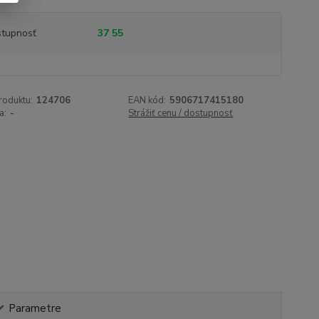
tupnosť
37 55
roduktu:
124706
EAN kód:
5906717415180
a:
-
Strážiť cenu / dostupnosť
Parametre