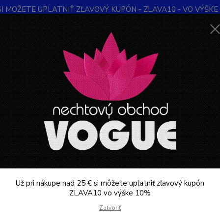
SI MOŽETE UPLATNIŤ ZĽAVOVÝ KUPÓN - ZLAVA10 - VO VÝŠKE 1
Obchodné podmienky
Kontakty
Ochrana súkromia
Blog
Neviet
Hľadať
+421
Denne 
EZINFEKCIA A STERILIZÁCIA
Autoklávy Kozmetické a Lekárske LAFO
ilátor vody Lafomed INOX
na v
Destil
so sys
Už pri nákupe nad 25 € si môžete uplatniť zľavový kupón
extern
ZLAVA10 vo výške 10%
voda s
Zatvoriť
zariad