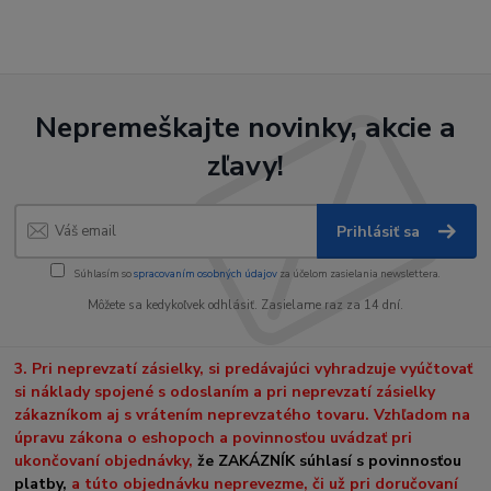
Nepremeškajte novinky, akcie a
zľavy!
Prihlásiť sa
Súhlasím so
spracovaním osobných údajov
za účelom zasielania newslettera.
Môžete sa kedykoľvek odhlásiť. Zasielame raz za 14 dní.
3. Pri neprevzatí zásielky, si predávajúci vyhradzuje vyúčtovať
si náklady spojené s odoslaním a pri neprevzatí zásielky
zákazníkom aj s vrátením neprevzatého tovaru. Vzhľadom na
úpravu zákona o eshopoch a povinnosťou uvádzať pri
ukončovaní objednávky,
že ZAKÁZNÍK súhlasí s povinnosťou
platby,
a túto objednávku neprevezme, či už pri doručovaní