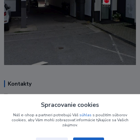
Kontakty
Renáta Harenčáková
+421 948 050 205
Spracovanie cookies
Denne od 8.00- 16.00
Náš e-shop a partneri potrebujú Váš
súhlas
s použitím súborov
cookies, aby Vám mohli zobrazovať informácie týkajúce sa Vašich
nechtovyobchodik@gmail.com
záujmov.