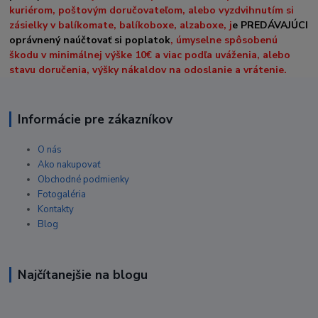
kuriérom, poštovým doručovateľom, alebo vyzdvihnutím si
zásielky v balíkomate, balíkoboxe, alzaboxe, j
e PREDÁVAJÚCI
oprávnený naúčtovať si poplatok
, úmyselne spôsobenú
škodu v minimálnej výške 10€ a viac podľa uváženia, alebo
stavu doručenia, výšky nákaldov na odoslanie a vrátenie.
Informácie pre zákazníkov
O nás
Ako nakupovať
Obchodné podmienky
Fotogaléria
Kontakty
Blog
Najčítanejšie na blogu