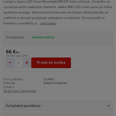
Lampa s lupou LED Glow Moonlight 8012/5' biela stolová Svietidlo sa
vyznačuje veľmi stabilným žiarením, vďaka SMD LED svieti jasne pri nízkej
spotrebe energie. Sklenená šošovka vám umožňuje vidieť pokožku vo
zväčšení a zároveň poskytuje vynikajúce osvetlenie. Dá sa použiť na
manikúru a pedikúru, p...
celý popis
Dostupnosť
Skladom 55 ks
66 €
/
ks
53,65 €
bez DPH
Pridať do košíka
Číslo produktu:
113962
EAN kód:
5906717408434
Výrobca:
-
Strážiť cenu / dostupnosť
Kompletné špecifikácie