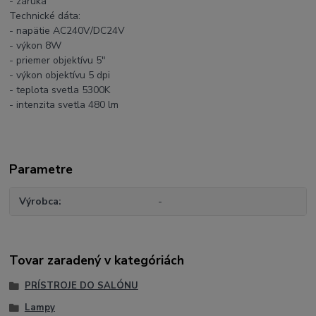
- záruka
Technické dáta:
- napätie AC240V/DC24V
- výkon 8W
- priemer objektívu 5"
- výkon objektívu 5 dpi
- teplota svetla 5300K
- intenzita svetla 480 lm
Parametre
Výrobca
-
Tovar zaradený v kategóriách
PRÍSTROJE DO SALÓNU
Lampy