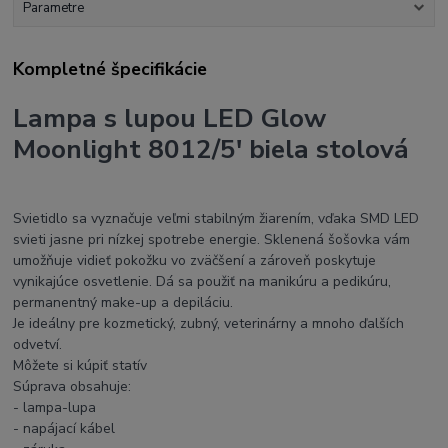
Parametre
Kompletné špecifikácie
Lampa s lupou LED Glow
Moonlight 8012/5' biela stolová
Svietidlo sa vyznačuje veľmi stabilným žiarením, vďaka SMD LED
svieti jasne pri nízkej spotrebe energie. Sklenená šošovka vám
umožňuje vidieť pokožku vo zväčšení a zároveň poskytuje
vynikajúce osvetlenie. Dá sa použiť na manikúru a pedikúru,
permanentný make-up a depiláciu.
Je ideálny pre kozmetický, zubný, veterinárny a mnoho ďalších
odvetví.
Môžete si kúpiť statív
Súprava obsahuje:
- lampa-lupa
- napájací kábel