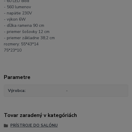
- 60 LED diód
- 560 lumenov
- napätie 230V
- výkon 6W
- dĺžka ramena 90 cm
- priemer šošovky 12 cm
- priemer základne 38,2 cm
rozmery: 55*43*14
75*23*10
Parametre
Výrobca
-
Tovar zaradený v kategóriách
PRÍSTROJE DO SALÓNU