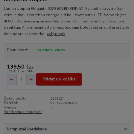
Lampa s lupou Elegante 6025 60 LED SMD 5D Svietidlo sa vyznačuje
veľmi nízkou spotrebou energie a dlhou životnosťou LED žiaroviek (cca
4000h).Používa sa aj na manikúru a pedikúru, permanentný make-up a
depiláciu. Antireflexné sklo a nespôsobuje bolesť očí pri dlhšej práci. Je
ideálny pre kozmetický...
celý popis
Dostupnosť
Skladom 396 ks
139,50 €
/
ks
113,41 €
bez DPH
Pridať do košíka
Číslo produktu:
106527
EAN kód:
5906717428357
Výrobca:
-
Strážiť cenu / dostupnosť
Kompletné špecifikácie