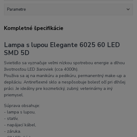
Parametre
Kompletné špecifikácie
Lampa s lupou Elegante 6025 60 LED
SMD 5D
Svietidlo sa vyznačuje veľmi nízkou spotrebou energie a dlhou
životnosťou LED žiaroviek (cca 4000h).
Používa sa aj na manikúru a pedikúru, permanentný make-up a
depiláciu. Antireflexné sklo a nespôsobuje bolesť očí pri dlhšej
práci. Je ideálny pre kozmetický, zubný, veterinárny a iný
priemysel.
Súprava obsahuje:
- lampa s lupou,
- statív,
- napájací kábel,
- záruka.