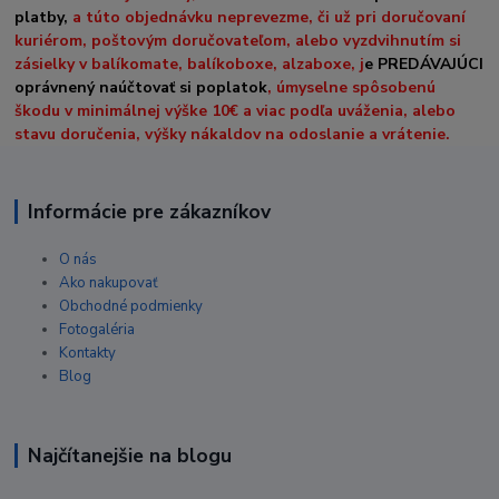
platby,
a túto objednávku neprevezme, či už pri doručovaní
kuriérom, poštovým doručovateľom, alebo vyzdvihnutím si
zásielky v balíkomate, balíkoboxe, alzaboxe, j
e PREDÁVAJÚCI
oprávnený naúčtovať si poplatok
, úmyselne spôsobenú
škodu v minimálnej výške 10€ a viac podľa uváženia, alebo
stavu doručenia, výšky nákaldov na odoslanie a vrátenie.
Informácie pre zákazníkov
O nás
Ako nakupovať
Obchodné podmienky
Fotogaléria
Kontakty
Blog
Najčítanejšie na blogu