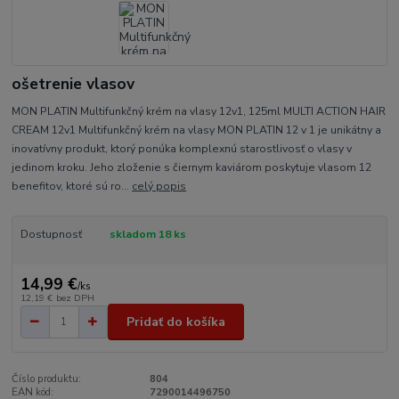
ošetrenie vlasov
MON PLATIN Multifunkčný krém na vlasy 12v1, 125ml MULTI ACTION HAIR
CREAM 12v1 Multifunkčný krém na vlasy MON PLATIN 12 v 1 je unikátny a
inovatívny produkt, ktorý ponúka komplexnú starostlivosť o vlasy v
jedinom kroku. Jeho zloženie s čiernym kaviárom poskytuje vlasom 12
benefitov, ktoré sú ro...
celý popis
Dostupnosť
skladom 18 ks
14,99 €
/
ks
12,19 €
bez DPH
Pridať do košíka
Číslo produktu:
804
EAN kód:
7290014496750