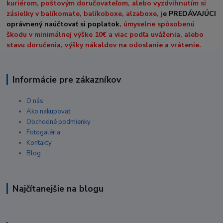
kuriérom, poštovým doručovateľom, alebo vyzdvihnutím si
zásielky v balíkomate, balíkoboxe, alzaboxe, j
e PREDÁVAJÚCI
oprávnený naúčtovať si poplatok
, úmyselne spôsobenú
škodu v minimálnej výške 10€ a viac podľa uváženia, alebo
stavu doručenia, výšky nákaldov na odoslanie a vrátenie.
Informácie pre zákazníkov
O nás
Ako nakupovať
Obchodné podmienky
Fotogaléria
Kontakty
Blog
Najčítanejšie na blogu