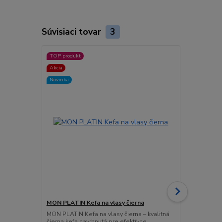
Súvisiaci tovar
3
TOP produkt
Akcia
Akcia
Novinka
MON PLATIN Kefa na vlasy čierna
MON PLATIN 
ampula na v
MON PLATIN Kefa na vlasy čierna – kvalitná
čierna kefa navrhnutá pre efektívne