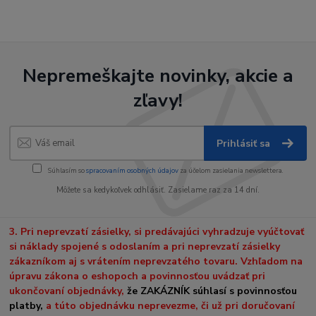
Nepremeškajte novinky, akcie a
zľavy!
Prihlásiť sa
Súhlasím so
spracovaním osobných údajov
za účelom zasielania newslettera.
Môžete sa kedykoľvek odhlásiť. Zasielame raz za 14 dní.
3. Pri neprevzatí zásielky, si predávajúci vyhradzuje vyúčtovať
si náklady spojené s odoslaním a pri neprevzatí zásielky
zákazníkom aj s vrátením neprevzatého tovaru. Vzhľadom na
úpravu zákona o eshopoch a povinnosťou uvádzať pri
ukončovaní objednávky,
že ZAKÁZNÍK súhlasí s povinnosťou
platby,
a túto objednávku neprevezme, či už pri doručovaní