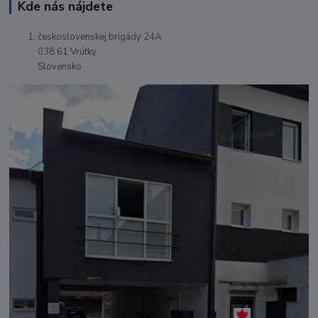
Kde nás nájdete
československej brigády 24A
038 61 Vrútky
Slovensko