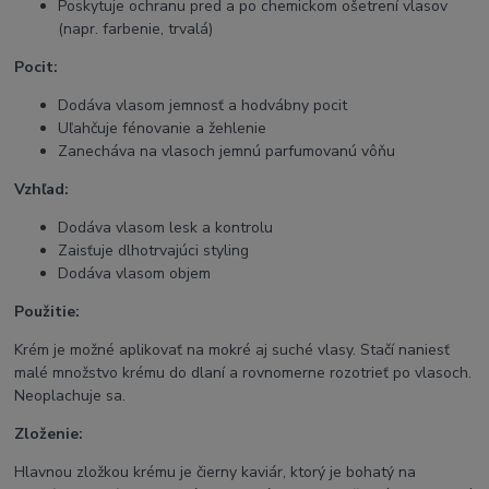
Poskytuje ochranu pred a po chemickom ošetrení vlasov
(napr. farbenie, trvalá)
Pocit:
Dodáva vlasom jemnosť a hodvábny pocit
Uľahčuje fénovanie a žehlenie
Zanecháva na vlasoch jemnú parfumovanú vôňu
Vzhľad:
Dodáva vlasom lesk a kontrolu
Zaisťuje dlhotrvajúci styling
Dodáva vlasom objem
Použitie:
Krém je možné aplikovať na mokré aj suché vlasy. Stačí naniesť
malé množstvo krému do dlaní a rovnomerne rozotrieť po vlasoch.
Neoplachuje sa.
Zloženie:
Hlavnou zložkou krému je čierny kaviár, ktorý je bohatý na