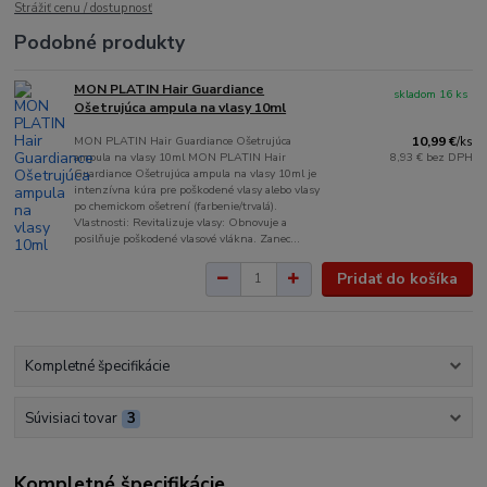
Strážiť cenu / dostupnosť
Podobné produkty
MON PLATIN Hair Guardiance
skladom 16 ks
Ošetrujúca ampula na vlasy 10ml
MON PLATIN Hair Guardiance Ošetrujúca
10,99 €
/
ks
ampula na vlasy 10ml MON PLATIN Hair
8,93 €
bez DPH
Guardiance Ošetrujúca ampula na vlasy 10ml je
intenzívna kúra pre poškodené vlasy alebo vlasy
po chemickom ošetrení (farbenie/trvalá).
Vlastnosti: Revitalizuje vlasy: Obnovuje a
posilňuje poškodené vlasové vlákna. Zanec...
Pridať do košíka
Kompletné špecifikácie
Súvisiaci tovar
3
Kompletné špecifikácie