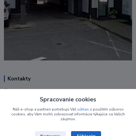
Kontakty
Renáta Harenčáková
+421 948 050 205
Spracovanie cookies
Denne od 8.00- 16.00
Náš e-shop a partneri potrebujú Váš
súhlas
s použitím súborov
cookies, aby Vám mohli zobrazovať informácie týkajúce sa Vašich
nechtovyobchodik@gmail.com
záujmov.