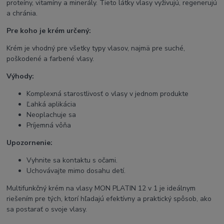
proteíny, vitamíny a minerály. Tieto látky vlasy vyživujú, regenerujú
a chránia.
Pre koho je krém určený:
Krém je vhodný pre všetky typy vlasov, najmä pre suché,
poškodené a farbené vlasy.
Výhody:
Komplexná starostlivosť o vlasy v jednom produkte
Ľahká aplikácia
Neoplachuje sa
Príjemná vôňa
Upozornenie:
Vyhnite sa kontaktu s očami.
Uchovávajte mimo dosahu detí.
Multifunkčný krém na vlasy MON PLATIN 12 v 1 je ideálnym
riešením pre tých, ktorí hľadajú efektívny a praktický spôsob, ako
sa postarať o svoje vlasy.