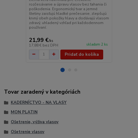
MON PLATIN 
rozčesávanie a úpravu vlasov bez ťahania či
ampula na v
poškodenia. Ergonomický tvar a jemné
Guardiance 
štetiny zaisťujú hladké prečesanie, zlepšujú
je intenzívn
krvný obeh pokožky hlavy a dodávajú vlasom
alebo vlasy
zdravý, uhladený vzhľad pri každodennom
(farbenie/trv
používaní.
vlasy: Obno
vlasové vlákn
21,99 €
10,99 €
/
ks
/
k
skladom 2 ks
17,88 €
bez DPH
8,93 €
bez D
Pridať do košíka
Tovar zaradený v kategóriách
KADERNÍCTVO - NA VLASY
MON PLATIN
Ošetrenie, výživa vlasov
Ošetrenie vlasov