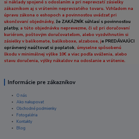
si náklady spojené s odoslaním a pri neprevzatí zásielky
zákazníkom aj s vrátením neprevzatého tovaru. Vzhľadom na
úpravu zákona o eshopoch a povinnosťou uvádzať pri
ukončovaní objednávky,
že ZAKÁZNÍK súhlasí s povinnosťou
platby,
a túto objednávku neprevezme, či už pri doručovaní
kuriérom, poštovým doručovateľom, alebo vyzdvihnutím si
zásielky v balíkomate, balíkoboxe, alzaboxe, j
e PREDÁVAJÚCI
oprávnený naúčtovať si poplatok
, úmyselne spôsobenú
škodu v minimálnej výške 10€ a viac podľa uváženia, alebo
stavu doručenia, výšky nákaldov na odoslanie a vrátenie.
Informácie pre zákazníkov
O nás
Ako nakupovať
Obchodné podmienky
Fotogaléria
Kontakty
Blog