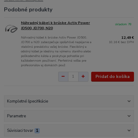
Podobné produkty
Náhradný kábel k brúske Activ Power
skladom 78
JD500, JD700, N20
Náhradný kábel k brúske Activ Power JD500,
12,49 €
JD700 a N20 zabezpečuje spoľahlivé napájanie a
10,16 €
bez DPH
stabilnú prevádzku vašej brúske. Flexibilný a
odolný kábel je ideálny na výmenu starého alebo
poškodeného kábla a poskytuje pohodlie pri
každodennom používaní. Perfektná voľba pre
profesionálov aj domácich použ
Pridať do košíka
Kompletné špecifikácie
Parametre
Súvisiaci tovar
1