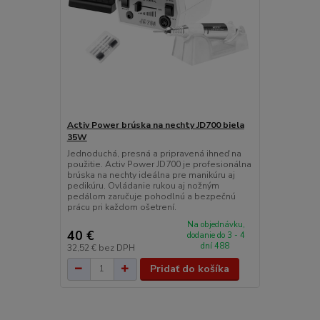
Activ Power brúska na nechty JD700 biela
35W
Jednoduchá, presná a pripravená ihneď na
použitie. Activ Power JD700 je profesionálna
brúska na nechty ideálna pre manikúru aj
pedikúru. Ovládanie rukou aj nožným
pedálom zaručuje pohodlnú a bezpečnú
prácu pri každom ošetrení.
Na objednávku,
40 €
dodanie do 3 - 4
dní 488
32,52 €
bez DPH
Pridať do košíka