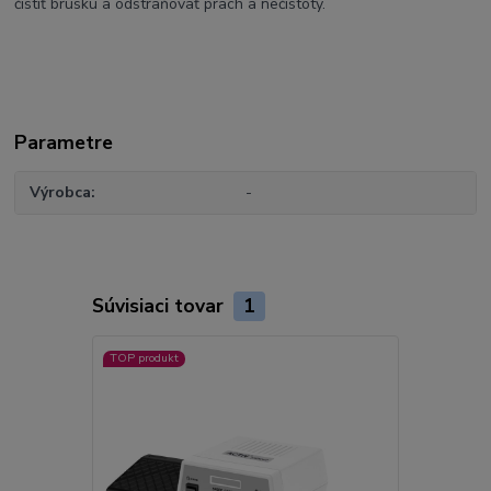
čistiť brúsku a odstraňovať prach a nečistoty.
Parametre
Výrobca
-
Súvisiaci tovar
1
TOP produkt