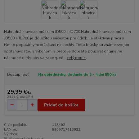
Náhradná hlavica k brúskam JD500 a JD700 Náhradná hlavica k brúskam
JD500 a JD700 je dôležitou súčasťou pre údržbu a efektívnu prácu s
týmito populárnymi brúskami na nechty. Tieto brúsky sú známe svojou
spoľahlivosťou a výkonom, a preto je dôležité používať originálne
náhradné diely, aby sa zabezpeč...
celý popis
Dostupnosť
Na objednávku, dodanie do 3 - 4 dní 550 ks
29,99 €
/
ks
24,38 €
bez DPH
Pridať do košíka
Číslo produktu:
123402
EAN kód:
5906717413032
Výrobca:
-
Strážiť cenu / dostupnosť