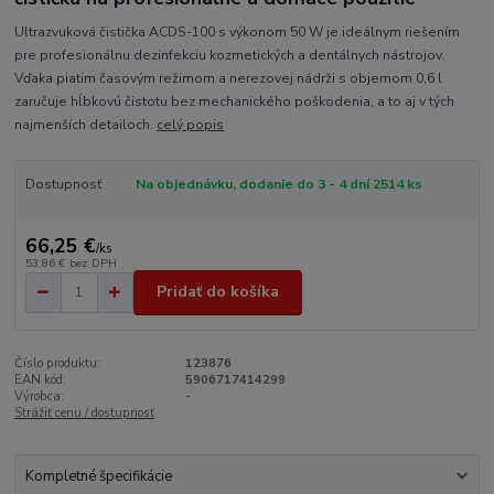
Ultrazvuková čistička ACDS-100 s výkonom 50 W je ideálnym riešením
pre profesionálnu dezinfekciu kozmetických a dentálnych nástrojov.
Vďaka piatim časovým režimom a nerezovej nádrži s objemom 0,6 l
zaručuje hĺbkovú čistotu bez mechanického poškodenia, a to aj v tých
najmenších detailoch.
celý popis
Dostupnosť
Na objednávku, dodanie do 3 - 4 dní 2514 ks
66,25 €
/
ks
53,86 €
bez DPH
Pridať do košíka
Číslo produktu:
123876
EAN kód:
5906717414299
Výrobca:
-
Strážiť cenu / dostupnosť
Kompletné špecifikácie