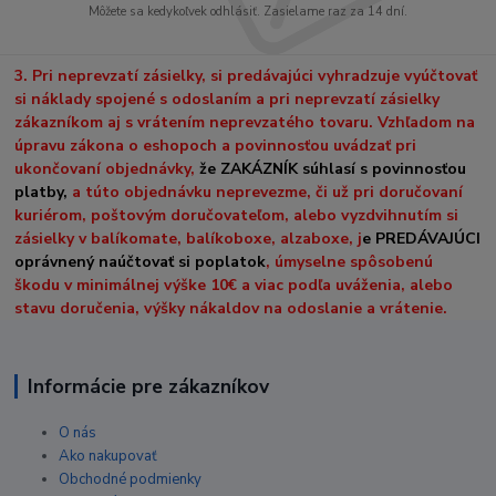
Môžete sa kedykoľvek odhlásiť. Zasielame raz za 14 dní.
3. Pri neprevzatí zásielky, si predávajúci vyhradzuje vyúčtovať
si náklady spojené s odoslaním a pri neprevzatí zásielky
zákazníkom aj s vrátením neprevzatého tovaru. Vzhľadom na
úpravu zákona o eshopoch a povinnosťou uvádzať pri
ukončovaní objednávky,
že ZAKÁZNÍK súhlasí s povinnosťou
platby,
a túto objednávku neprevezme, či už pri doručovaní
kuriérom, poštovým doručovateľom, alebo vyzdvihnutím si
zásielky v balíkomate, balíkoboxe, alzaboxe, j
e PREDÁVAJÚCI
oprávnený naúčtovať si poplatok
, úmyselne spôsobenú
škodu v minimálnej výške 10€ a viac podľa uváženia, alebo
stavu doručenia, výšky nákaldov na odoslanie a vrátenie.
Informácie pre zákazníkov
O nás
Ako nakupovať
Obchodné podmienky