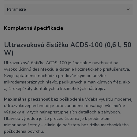
Parametre
Kompletné špecifikácie
Ultrazvukovú čističku ACDS-100 (0,6 l, 50
W)
Ultrazvuková čistička ACDS-100 je špeciálne navrhnutá na
vysoko účinnú dezinfekciu a čistenie kozmetického príslušenstva.
Svoje uplatnenie nachádza predovšetkým pri údržbe
mikrodermabráznych hlavíc, pedikúrnych a manikúrnych fréz, ako
aj širokej škály dentálnych a kozmetických nástrojov.
Maximálna precíznosť bez poškodenia
Vďaka využitiu modernej
ultrazvukovej technológie toto zariadenie dosahuje výnimočné
výsledky aj v tých najneprístupnejších detailoch a záhyboch.
Hlavnou výhodou je, že proces čistenia je k predmetom
mimoriadne šetrný – eliminuje nečistoty bez rizika mechanického
poškodenia povrchu.