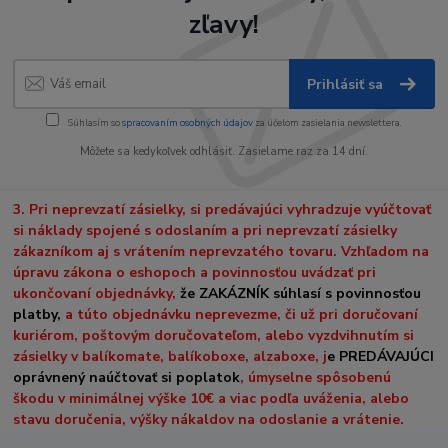
zľavy!
Prihlásiť sa
Súhlasím so
spracovaním osobných údajov
za účelom zasielania newslettera.
Môžete sa kedykoľvek odhlásiť. Zasielame raz za 14 dní.
3. Pri neprevzatí zásielky, si predávajúci vyhradzuje vyúčtovať
si náklady spojené s odoslaním a pri neprevzatí zásielky
zákazníkom aj s vrátením neprevzatého tovaru. Vzhľadom na
úpravu zákona o eshopoch a povinnosťou uvádzať pri
ukončovaní objednávky,
že ZAKÁZNÍK súhlasí s povinnosťou
platby,
a túto objednávku neprevezme, či už pri doručovaní
kuriérom, poštovým doručovateľom, alebo vyzdvihnutím si
zásielky v balíkomate, balíkoboxe, alzaboxe, j
e PREDÁVAJÚCI
oprávnený naúčtovať si poplatok
, úmyselne spôsobenú
škodu v minimálnej výške 10€ a viac podľa uváženia, alebo
stavu doručenia, výšky nákaldov na odoslanie a vrátenie.