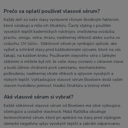
na rychly rast nechtov
mykored
sprej
s pipetkou
pleseň na nohách
pleseň na nechtoch
na plesnivé nechty
Prečo sa oplatí používať vlasové sérum?
na mykózu
ako sa zbaviť plesne
mykóza na nechtoch
demykomed
Každý deň sú naše vlasy vystavené rôznym škodlivým faktorom,
klotrimazol
clotrimazol
plesnive nohy
ako odstranit plesen
ktoré oslabujú a ničia ich štruktúru. Častý styling s použitím
ako odstranim plesen z nechtov
vysokých teplôt kaderníckych nástrojov, znečistenia ovzdušia,
prachu, smogu, vetra, mrazu, nadmernej vlhkosti alebo sucha vo
vzduchu, UV lúčov... Silikónové sérum je vynikajúci spôsob, ako
vyživiť a ochrániť vlasy pred každodennými výzvami, ktoré na vás
čakajú. na každom kroku. Používaním olejového séra s ľahkými
silikónmi si môžete byť istí, že vaše vlasy zostanú v zdravom stave
a budú účinne chránené proti zamotaniu, mechanickému
poškodeniu, nadmernej strate vlhkosti a vplyvom vysokých a
nízkych teplôt. Vyhladzujúce vlasové sérum Bioelixire dodá vašim
vlasom hodvábnu jemnosť, hladkú štruktúru a listový efekt.
Aké vlasové sérum si vybrať?
Každé silikónové vlasové sérum od Bioelixire má silné vyživujúce,
ošetrujúce a izolačné vlastnosti. Malá fľaštička obsahuje
termoochranné sérum, ktoré pri aplikácii na vlasy pred stylingom
obmedzí negatívny vplyv vysokých teplôt a zabráni odparovaniu