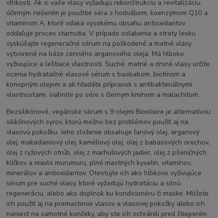
vlhkosti. Ak si vaše vlasy vyžadujú rekonštrukciu a revitalizáciu,
účinným riešením je použitie séra s hodvábom, koenzýmom Q10 a
vitamínom A, ktoré vďaka vysokému obsahu antioxidantov
odďaľuje proces starnutia. V prípade oslabenia a straty lesku
vyskúšajte regeneračné sérum na poškodené a matné vlasy
vytvorené na báze cenného arganového oleja. Má hlboko
vyživujúce a leštiace vlastnosti. Suché, matné a drsné vlasy určite
ocenia hydratačné vlasové sérum s baobabom, biotínom a
konopným olejom a ak hľadáte prípravok s antibakteriálnymi
vlastnosťami, siahnite po sére s čiernym kmínom a malachitom.
Bezsilikónové, vegánske sérum s 9 olejmi Bioelixire je alternatívou
silikónových syrov, ktorú možno bez problémov použiť aj na
vlasovú pokožku. Jeho zloženie obsahuje ľanový olej, arganový
olej, makadamiový olej, kaméliový olej, olej z babasových orechov,
olej z ryžových otrúb, olej z marhuľových jadier, olej z pšeničných
klíčkov a maslo murumuru, plné mastných kyselín, vitamínov,
minerálov a antioxidantov. Otestujte ich ako hĺbkovo vyživujúce
sérum pre suché vlasy, ktoré vyžadujú hydratáciu a silnú
regeneráciu, alebo ako doplnok ku kondicionéru či maske. Môžete
ich použiť aj na premastenie vlasov a vlasovej pokožky alebo ich
naniesť na samotné končeky, aby ste ich ochránili pred štiepením