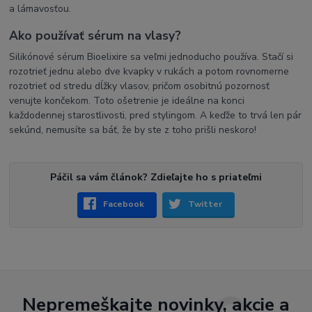
a lámavosťou.
Ako používať sérum na vlasy?
Silikónové sérum Bioelixire sa veľmi jednoducho používa. Stačí si
rozotrieť jednu alebo dve kvapky v rukách a potom rovnomerne
rozotrieť od stredu dĺžky vlasov, pričom osobitnú pozornosť
venujte končekom. Toto ošetrenie je ideálne na konci
každodennej starostlivosti, pred stylingom. A keďže to trvá len pár
sekúnd, nemusíte sa báť, že by ste z toho prišli neskoro!
Páčil sa vám článok? Zdieľajte ho s priateľmi
Facebook
Twitter
Nepremeškajte novinky, akcie a