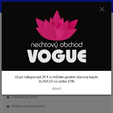
UŽ PRI NÁKUPE OD 30 € SI MOŽETE UPLATNIŤ ZĽAVOVÝ KUPÓN -
ZLAVA10 - VO VÝŠKE 10% platný do 31.08.2026
0
ks
+421 948 050 205
EUR
za
0 €
Denne od 8.00- 16.00
Menu
Hľadať
Kategórie blogu
Už pri nákupe nad 25 € si môžete uplatniť zľavový kupón
Starostlivosť o nechty
ZLAVA10 vo výške 10%
Starostlivosť o pleť
Zatvoriť
Ochrana pri práci
Brúsky a príslušenstvo