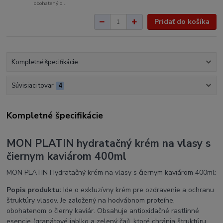
obohatený o...
Pridať do košíka
Kompletné špecifikácie
Súvisiaci tovar
4
Kompletné špecifikácie
MON PLATIN hydratačný krém na vlasy s
čiernym kaviárom 400ml
MON PLATIN Hydratačný krém na vlasy s čiernym kaviárom 400ml:
Popis produktu:
Ide o exkluzívny krém pre ozdravenie a ochranu
štruktúry vlasov. Je
založený na hodvábnom proteíne,
obohatenom o čierny kaviár. Obsahuje antioxidačné rastlinné
esencie (granátové jablko a zelený čaj), ktoré chránia štruktúru