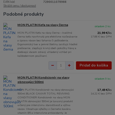
EAN kód:
7290011078966
Strážiť cenu / dostupnosť
Podobné produkty
MON PLATIN Kefa na vlasy čierna
skladom 2 ks
MON PLATIN Kefa na vlasy čierna – kvalitná
21,99 €
/
ks
čierna kefa navrhnutá pre efektívne rozčesávanie
17,88 €
bez DPH
a úpravu vlasov bez ťahania či poškodenia.
Ergonomický tvar a jemné štetiny zaisťujú hladké
prečesanie, zlepšujú krvný obeh pokožky hlavy a
dodávajú vlasom zdravý, uhladený vzhľad pri
každodennom používaní.
Pridať do košíka
MON PLATIN Kondicionér na vlasy
skladom 9 ks
obnovujúci 500ml
MON PLATIN Kondicionér na vlasy obnovujúci
17,49 €
/
ks
500ml BLACK CAVIAR TOTAL REVIVING
14,22 €
bez DPH
CONDITIONER Kondicionér na vlasy MON
PLATIN obnovujúci 500ml je luxusný produkt
určený pre intenzívnu starostlivosť a výživu
vlasov. Obsahuje výťažky z čierneho kaviáru,
vitamín B5 a intenzívne antioxidanty. Je