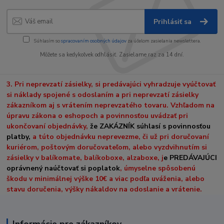
Prihlásiť sa
Súhlasím so
spracovaním osobných údajov
za účelom zasielania newslettera.
Môžete sa kedykoľvek odhlásiť. Zasielame raz za 14 dní.
3. Pri neprevzatí zásielky, si predávajúci vyhradzuje vyúčtovať
si náklady spojené s odoslaním a pri neprevzatí zásielky
zákazníkom aj s vrátením neprevzatého tovaru. Vzhľadom na
úpravu zákona o eshopoch a povinnosťou uvádzať pri
ukončovaní objednávky,
že ZAKÁZNÍK súhlasí s povinnosťou
platby,
a túto objednávku neprevezme, či už pri doručovaní
kuriérom, poštovým doručovateľom, alebo vyzdvihnutím si
zásielky v balíkomate, balíkoboxe, alzaboxe, j
e PREDÁVAJÚCI
oprávnený naúčtovať si poplatok
, úmyselne spôsobenú
škodu v minimálnej výške 10€ a viac podľa uváženia, alebo
stavu doručenia, výšky nákaldov na odoslanie a vrátenie.
Informácie pre zákazníkov