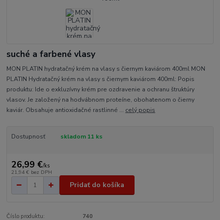
suché a farbené vlasy
MON PLATIN hydratačný krém na vlasy s čiernym kaviárom 400ml MON
PLATIN Hydratačný krém na vlasy s čiernym kaviárom 400ml: Popis
produktu: Ide o exkluzívny krém pre ozdravenie a ochranu štruktúry
vlasov. Je založený na hodvábnom proteíne, obohatenom o čierny
kaviár. Obsahuje antioxidačné rastlinné ...
celý popis
Dostupnosť
skladom 11 ks
26,99 €
/
ks
21,94 €
bez DPH
Pridať do košíka
Číslo produktu:
740