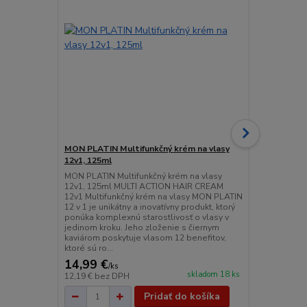
MON PLATIN Multifunkčný krém na vlasy
MON PLATIN 
12v1, 125ml
ampula na v
MON PLATIN Multifunkčný krém na vlasy
MON PLATIN 
12v1, 125ml MULTI ACTION HAIR CREAM
ampula na v
12v1 Multifunkčný krém na vlasy MON PLATIN
Guardiance 
12 v 1 je unikátny a inovatívny produkt, ktorý
je intenzívn
ponúka komplexnú starostlivosť o vlasy v
alebo vlasy
jedinom kroku. Jeho zloženie s čiernym
(farbenie/trv
kaviárom poskytuje vlasom 12 benefitov,
vlasy: Obno
ktoré sú ro...
vlasové vlákn
14,99 €
10,99 €
/
ks
/
k
skladom 18 ks
12,19 €
bez DPH
8,93 €
bez D
Pridať do košíka