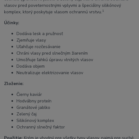
vlasov pred poveternostnými vplyvmi a špeciálny silikónový
1
komplex, ktorý poskytuje vlasom ochrannú vrstvu.
Účinky:
Dodáva lesk a pružnosť
Zjemňuje vlasy
Uľahčuje rozčesávanie
Chráni vlasy pred slnečným žiarením
Umožňuje ľahkú úpravu vlnitých vlasov
Dodáva objem
Neutralizuje elektrizovanie vlasov
Zloženie:
Čierny kaviár
Hodvábny proteín
Granátové jablko
Zelený čaj
Silikónový komplex
Ochranný slnečný faktor
Použitie:
Krém je vhodný pre všetky typy vlasov, najmä pre suché,