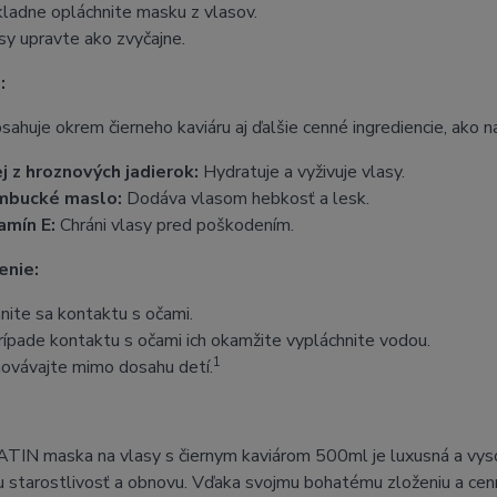
ladne opláchnite masku z vlasov.
sy upravte ako zvyčajne.
:
ahuje okrem čierneho kaviáru aj ďalšie cenné ingrediencie, ako na
j z hroznových jadierok:
Hydratuje a vyživuje vlasy.
mbucké maslo:
Dodáva vlasom hebkosť a lesk.
amín E:
Chráni vlasy pred poškodením.
enie:
nite sa kontaktu s očami.
rípade kontaktu s očami ich okamžite vypláchnite vodou.
1
ovávajte mimo dosahu detí.
IN maska na vlasy s čiernym kaviárom 500ml je luxusná a vyso
u starostlivosť a obnovu. Vďaka svojmu bohatému zloženiu a cenný