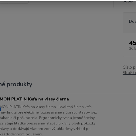
popis
Dos
45
36,
Číslo p
Strážiť
é produkty
MON PLATIN Kefa na vlasy čierna
MON PLATIN Kefa na vlasy čierna – kvalitná čierna kefa
navrhnutá pre efektívne rozčesávanie a úpravu vlasov bez
ťahania či poškodenia. Ergonomický tvar a jemné štetiny
zaisťujú hladké prečesanie, zlepšujú krvný obeh pokožky
hlavy a dodávajú vlasom zdravý, uhladený vzhľad pri
každodennom používaní.