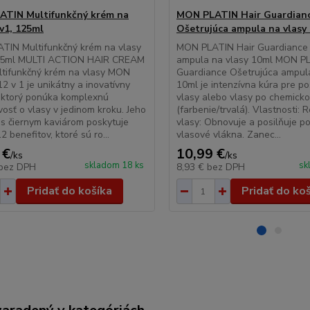
TIN Multifunkčný krém na
MON PLATIN Hair Guardian
2v1, 125ml
Ošetrujúca ampula na vlasy
TIN Multifunkčný krém na vlasy
MON PLATIN Hair Guardiance 
25ml MULTI ACTION HAIR CREAM
ampula na vlasy 10ml MON PL
ltifunkčný krém na vlasy MON
Guardiance Ošetrujúca ampula
2 v 1 je unikátny a inovatívny
10ml je intenzívna kúra pre p
 ktorý ponúka komplexnú
vlasy alebo vlasy po chemick
ivosť o vlasy v jedinom kroku. Jeho
(farbenie/trvalá). Vlastnosti: R
 s čiernym kaviárom poskytuje
vlasy: Obnovuje a posilňuje 
 benefitov, ktoré sú ro...
vlasové vlákna. Zanec...
 €
10,99 €
/
ks
/
ks
skladom 18 ks
sk
bez DPH
8,93 €
bez DPH
Pridať do košíka
Pridať do ko