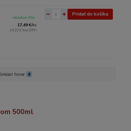
Pridať do košíka
skladom 9 ks
17,49 €
/
ks
14,22 €
bez DPH
úvisiaci tovar
4
árom 500ml