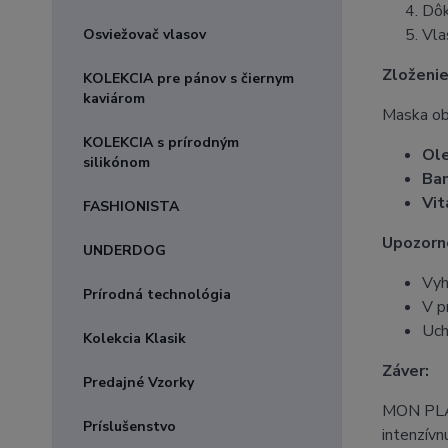
Dôk
Vla
Osviežovač vlasov
Zloženie
KOLEKCIA pre pánov s čiernym
kaviárom
Maska obs
KOLEKCIA s prírodným
Ole
silikónom
Ba
Vit
FASHIONISTA
Upozorn
UNDERDOG
Vyh
Prírodná technológia
V p
Uch
Kolekcia Klasik
Záver:
Predajné Vzorky
MON PLAT
Príslušenstvo
intenzívn