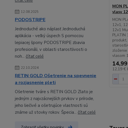
čítať celé
MON PLA
vlasy 1
12.08.2025
PODOSTRIPE
MON PLA
12v1, 1
Jednoduché ako náplasť Jednoduchá
12v1 Mu
PLATIN 1
aplikácia - veľký úspech S pomocou
produkt,
lepiacej špony PODOSTRIPE zbavia
starostl
profesionáli, v oblasti starostlivosti o
zloženie
vlasom 12
noh...
čítať celé
14,99
22.10.2024
12,19 €
RETIN GOLD Ošetrenie na spevnenie
a rozjasnenie pleti
Ošetrenie tváre s RETIN GOLD Zlato je
jedným z najvzácnejších prvkov v prírode,
jeho liečivé a ošetrujúce vlastnosti sú
známe už stovky rokov. Špecia...
čítať celé
Zobraziť všetky novinky