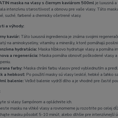
TIN maska na vlasy s čiernym kaviárom 500ml
je luxusná a
la intenzívnu starostlivosť a obnovu pre vaše vlasy. Táto maska
, suché, farbené a chemicky ošetrené vlasy.
ti a výhody:
rny kaviár:
Táto luxusná ingrediencia je známa svojimi regeneračn
atý na aminokyseliny, vitamíny a minerály, ktoré pomáhajú posilniť 
enzívna hydratácia:
Maska hĺbkovo hydratuje vlasy a pomáha im u
ova a regenerácia:
Maska pomáha obnoviť poškodené vlasy a pos
epeniu.
rana farby:
Maska chráni farbu vlasov pred vyblednutím a predlžu
k a hebkosť:
Po použití masky sú vlasy lesklé, hebké a ľahko sa
ml balenie:
Veľké balenie vydrží dlho a je vhodné pre časté pou
:
te si vlasy šampónom a opláchnite ich.
este masku na vlhké vlasy a rovnomerne ju rozotrite po celej dĺ
hajte masku pôsobiť 5-10 minút, alebo dlhšie pre intenzívnejší ú