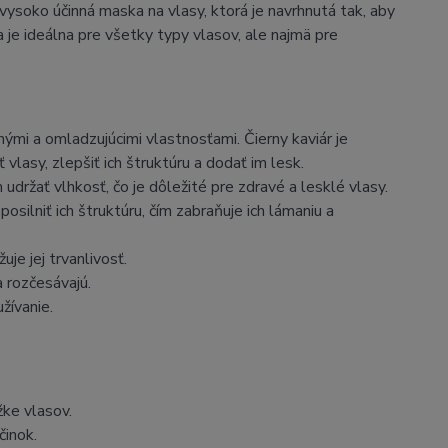
 vysoko účinná maska na vlasy, ktorá je navrhnutá tak, aby
 je ideálna pre všetky typy vlasov, ale najmä pre
ými a omladzujúcimi vlastnosťami. Čierny kaviár je
vlasy, zlepšiť ich štruktúru a dodať im lesk.
držať vlhkosť, čo je dôležité pre zdravé a lesklé vlasy.
ilniť ich štruktúru, čím zabraňuje ich lámaniu a
je jej trvanlivosť.
 rozčesávajú.
žívanie.
žke vlasov.
činok.