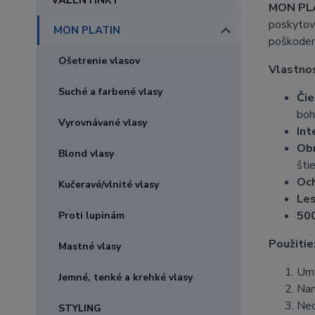
VALENTÍNKY
MON PLA
poskytova
MON PLATIN
poškodené
Ošetrenie vlasov
Vlastnos
Suché a farbené vlasy
Čie
boh
Vyrovnávané vlasy
Int
Obn
Blond vlasy
šti
Och
Kučeravé/vlnité vlasy
Les
500
Proti lupinám
Použitie
Mastné vlasy
Umy
Jemné, tenké a krehké vlasy
Nan
Nec
STYLING