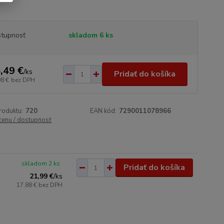
tupnosť
skladom 6 ks
,49 €
/
ks
Pridať do košíka
98 €
bez DPH
roduktu:
720
EAN kód:
7290011078966
 cenu / dostupnosť
skladom 2 ks
Pridať do košíka
21,99 €
/
ks
17,88 €
bez DPH