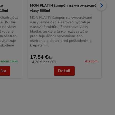
ce
MON PLATIN šampón na vyrovnávané
MO
 10ml
vlasy 500ml
50
Ošetrujúca
MON PLATIN šampón na vyrovnávané
MO
ATIN Hair
vlasy jemne čistí a zároveň hydratuje
50
 na vlasy
vlasovú štruktúru. Zanecháva vlasy
TE
oškodené
hladké, lesklé a ľahko rozčesateľné,
Sha
om ošetrení
predlžuje účinok vyrovnávacieho
Pop
evitalizuje
ošetrenia a chráni pred poškodením a
sta
poškodené
krepatením.
vla
lep
17,54 €
17
/
ks
ladom 16 ks
skladom
14,26 €
bez DPH
14
šíka
Detail