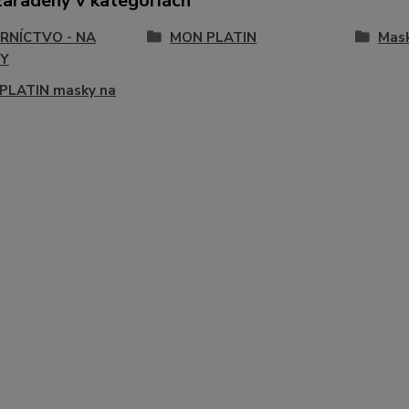
zaradený v kategóriách
RNÍCTVO - NA
MON PLATIN
Mask
Y
PLATIN masky na