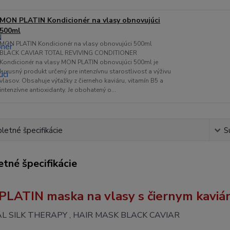
MON PLATIN Kondicionér na vlasy obnovujúci
500ml
MON PLATIN Kondicionér na vlasy obnovujúci 500ml
BLACK CAVIAR TOTAL REVIVING CONDITIONER
Kondicionér na vlasy MON PLATIN obnovujúci 500ml je
luxusný produkt určený pre intenzívnu starostlivosť a výživu
vlasov. Obsahuje výťažky z čierneho kaviáru, vitamín B5 a
intenzívne antioxidanty. Je obohatený o...
etné špecifikácie
S
tné špecifikácie
LATIN maska na vlasy s čiernym kavi
 SILK THERAPY , HAIR MASK BLACK CAVIAR