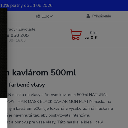
0% platný do 31.08.2026
Prihlásenie
EUR
e si rady? Zavolajte.
0
ks
 948 050 205
za
0 €
od 8.00- 16.00
nym kaviárom 500ml
é a farbené vlasy
ATIN maska na vlasy s čiernym kaviárom 500ml NATURAL
THERAPY , HAIR MASK BLACK CAVIAR MON PLATIN maska na
s čiernym kaviárom 500ml je luxusná a vysoko účinná maska na
 ktorá je navrhnutá tak, aby poskytovala intenzívnu
tlivosť a obnovu pre vaše vlasy. Táto maska je ideá...
celý