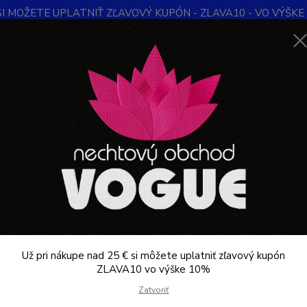
SI MOŽETE UPLATNIŤ ZĽAVOVÝ KUPÓN - ZLAVA10 - VO VÝŠKE 1
Obchodné podmienky
Kontakty
Ochrana súkromia
Blog
Neviet
Hľadať
+421
Denne 
MON PLATIN
MON PLATIN maska na vlasy s čiernym kaviárom 500ml
PLATIN maska na vlasy s čier
such
TOP produkt
MON PL
SILK 
Už pri nákupe nad 25 € si môžete uplatniť zľavový kupón
vlasy 
ZLAVA10 vo výške 10%
vlasy,
Zatvoriť
staros