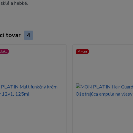
esklé a hebké.
ci tovar
4
dukt
Akcia