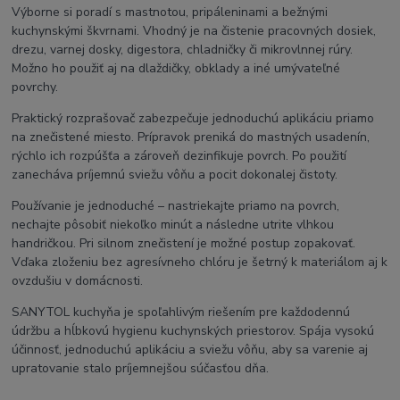
Výborne si poradí s mastnotou, pripáleninami a bežnými
kuchynskými škvrnami. Vhodný je na čistenie pracovných dosiek,
drezu, varnej dosky, digestora, chladničky či mikrovlnnej rúry.
Možno ho použiť aj na dlaždičky, obklady a iné umývateľné
povrchy.
Praktický rozprašovač zabezpečuje jednoduchú aplikáciu priamo
na znečistené miesto. Prípravok preniká do mastných usadenín,
rýchlo ich rozpúšťa a zároveň dezinfikuje povrch. Po použití
zanecháva príjemnú sviežu vôňu a pocit dokonalej čistoty.
Používanie je jednoduché – nastriekajte priamo na povrch,
nechajte pôsobiť niekoľko minút a následne utrite vlhkou
handričkou. Pri silnom znečistení je možné postup zopakovať.
Vďaka zloženiu bez agresívneho chlóru je šetrný k materiálom aj k
ovzdušiu v domácnosti.
SANYTOL kuchyňa je spoľahlivým riešením pre každodennú
údržbu a hĺbkovú hygienu kuchynských priestorov. Spája vysokú
účinnosť, jednoduchú aplikáciu a sviežu vôňu, aby sa varenie aj
upratovanie stalo príjemnejšou súčasťou dňa.