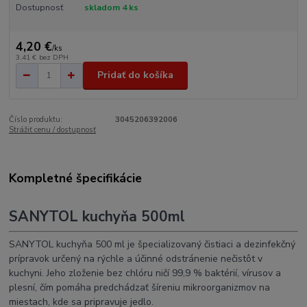
Dostupnosť
skladom 4 ks
4,20 €
/
ks
3,41 €
bez DPH
Pridať do košíka
Číslo produktu:
3045206392006
Strážiť cenu / dostupnosť
Kompletné špecifikácie
SANYTOL kuchyňa 500ml
SANYTOL kuchyňa 500 ml je špecializovaný čistiaci a dezinfekčný
prípravok určený na rýchle a účinné odstránenie nečistôt v
kuchyni. Jeho zloženie bez chlóru ničí 99,9 % baktérií, vírusov a
plesní, čím pomáha predchádzať šíreniu mikroorganizmov na
miestach, kde sa pripravuje jedlo.