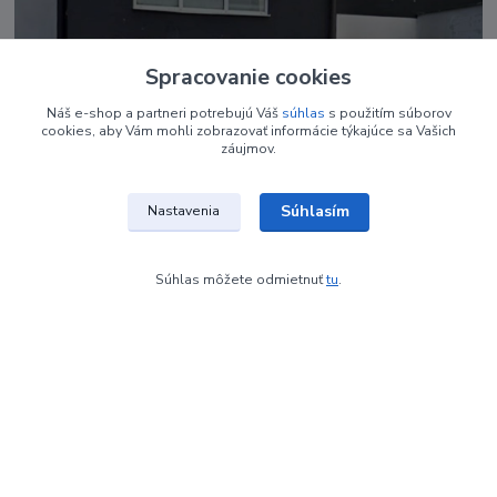
Spracovanie cookies
Náš e-shop a partneri potrebujú Váš
súhlas
s použitím súborov
cookies, aby Vám mohli zobrazovať informácie týkajúce sa Vašich
záujmov.
Súhlasím
Nastavenia
Súhlas môžete odmietnuť
tu
.
Kontakty
Renáta Harenčáková
+421 948 050 205
Denne od 8.00- 16.00