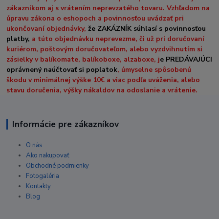
zákazníkom aj s vrátením neprevzatého tovaru. Vzhľadom na
úpravu zákona o eshopoch a povinnosťou uvádzať pri
ukončovaní objednávky,
že ZAKÁZNÍK súhlasí s povinnosťou
platby,
a túto objednávku neprevezme, či už pri doručovaní
kuriérom, poštovým doručovateľom, alebo vyzdvihnutím si
zásielky v balíkomate, balíkoboxe, alzaboxe, j
e PREDÁVAJÚCI
oprávnený naúčtovať si poplatok
, úmyselne spôsobenú
škodu v minimálnej výške 10€ a viac podľa uváženia, alebo
stavu doručenia, výšky nákaldov na odoslanie a vrátenie.
Informácie pre zákazníkov
O nás
Ako nakupovať
Obchodné podmienky
Fotogaléria
Kontakty
Blog