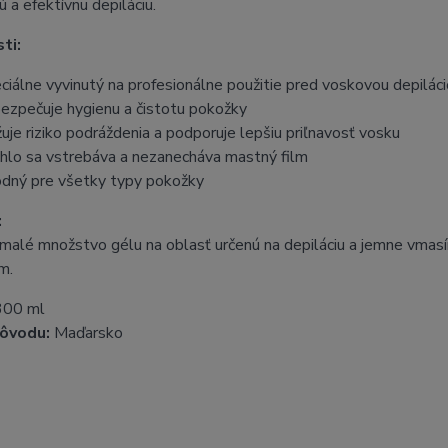
ú a efektívnu depiláciu.
ti:
ciálne vyvinutý na profesionálne použitie pred voskovou depilác
ezpečuje hygienu a čistotu pokožky
žuje riziko podráždenia a podporuje lepšiu priľnavosť vosku
hlo sa vstrebáva a nezanecháva mastný film
dný pre všetky typy pokožky
:
alé množstvo gélu na oblasť určenú na depiláciu a jemne vmasí
m.
00 ml
pôvodu:
Maďarsko