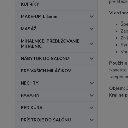
pre hladk
KUFRÍKY
Vlastnos
MAKE-UP, Líčenie
Špe
MASÁŽ
Zab
Zni
MIHALNICE, PREDLŽOVANIE
Rýc
MIHALNÍC
Vho
NÁBYTOK DO SALÓNU
Použitie
Naneste m
PRE VAŠICH MILÁČIKOV
tampóno
NECHTY
Objem:
3
Krajina 
PARAFÍN
PEDIKÚRA
PRÍSTROJE DO SALÓNU