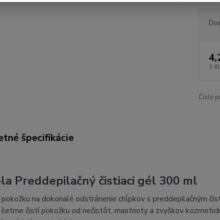
Dos
4,
3,41
Číslo p
tné špecifikácie
la Preddepilačný čistiaci gél 300 ml
 pokožku na dokonalé odstránenie chĺpkov s preddepilačným čis
 šetrne čistí pokožku od nečistôt, mastnoty a zvyškov kozmeti