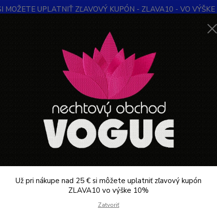
SI MOŽETE UPLATNIŤ ZĽAVOVÝ KUPÓN - ZLAVA10 - VO VÝŠKE 1
Obchodné podmienky
Kontakty
Ochrana súkromia
Blog
Neviet
Hľadať
+421
Denne 
DEPILÁCIA
Alveola Preddepilačný čistiaci gél 300ml
ola Preddepilačný čistiaci gél 3
gél 
ukt
Alveol
dokona
Už pri nákupe nad 25 € si môžete uplatniť zľavový kupón
značky
ZLAVA10 vo výške 10%
pokožk
Zatvoriť
čím za