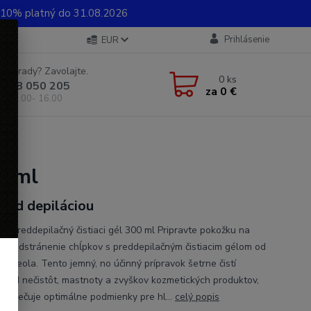
0% platný do 31.08.2026
Prihlásenie
EUR
e si rady? Zavolajte.
0
ks
 948 050 205
za
0 €
od 8.00- 16.00
00ml
pred depiláciou
a Preddepilačný čistiaci gél 300 ml Pripravte pokožku na
lé odstránenie chĺpkov s preddepilačným čistiacim gélom od
 Alveola. Tento jemný, no účinný prípravok šetrne čistí
u od nečistôt, mastnoty a zvyškov kozmetických produktov,
bezpečuje optimálne podmienky pre hl...
celý popis