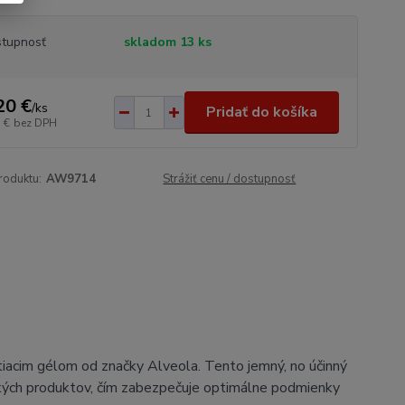
tupnosť
skladom 13 ks
20 €
/
ks
Pridať do košíka
 €
bez DPH
roduktu:
AW9714
Strážiť cenu / dostupnosť
tiacim gélom od značky Alveola. Tento jemný, no účinný
ckých produktov, čím zabezpečuje optimálne podmienky