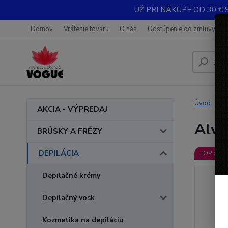
UŽ PRI NÁKUPE OD 30 € 
Domov
Vrátenie tovaru
O nás
Odstúpenie od zmluvy
Úvod
AKCIA - VÝPREDAJ
Alve
BRÚSKY A FRÉZY
DEPILÁCIA
TOP prod
Depilačné krémy
Depilačný vosk
Kozmetika na depiláciu