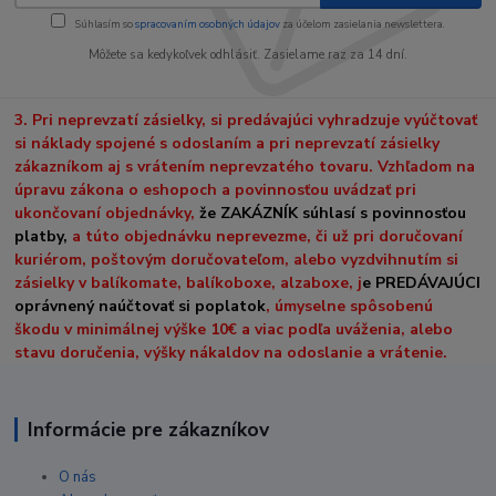
Súhlasím so
spracovaním osobných údajov
za účelom zasielania newslettera.
Môžete sa kedykoľvek odhlásiť. Zasielame raz za 14 dní.
3. Pri neprevzatí zásielky, si predávajúci vyhradzuje vyúčtovať
si náklady spojené s odoslaním a pri neprevzatí zásielky
zákazníkom aj s vrátením neprevzatého tovaru. Vzhľadom na
úpravu zákona o eshopoch a povinnosťou uvádzať pri
ukončovaní objednávky,
že ZAKÁZNÍK súhlasí s povinnosťou
platby,
a túto objednávku neprevezme, či už pri doručovaní
kuriérom, poštovým doručovateľom, alebo vyzdvihnutím si
zásielky v balíkomate, balíkoboxe, alzaboxe, j
e PREDÁVAJÚCI
oprávnený naúčtovať si poplatok
, úmyselne spôsobenú
škodu v minimálnej výške 10€ a viac podľa uváženia, alebo
stavu doručenia, výšky nákaldov na odoslanie a vrátenie.
Informácie pre zákazníkov
O nás