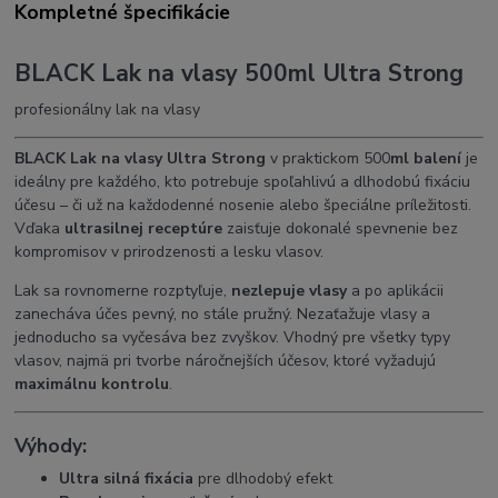
Kompletné špecifikácie
BLACK Lak na vlasy 500ml Ultra Strong
profesionálny lak na vlasy
BLACK Lak na vlasy Ultra Strong
v praktickom 500
ml balení
je
ideálny pre každého, kto potrebuje spoľahlivú a dlhodobú fixáciu
účesu – či už na každodenné nosenie alebo špeciálne príležitosti.
Vďaka
ultrasilnej receptúre
zaisťuje dokonalé spevnenie bez
kompromisov v prirodzenosti a lesku vlasov.
Lak sa rovnomerne rozptyľuje,
nezlepuje vlasy
a po aplikácii
zanecháva účes pevný, no stále pružný. Nezaťažuje vlasy a
jednoducho sa vyčesáva bez zvyškov. Vhodný pre všetky typy
vlasov, najmä pri tvorbe náročnejších účesov, ktoré vyžadujú
maximálnu kontrolu
.
Výhody:
Ultra silná fixácia
pre dlhodobý efekt