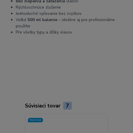
Bez zlepenia a zaťaženia
vlasov
Rýchloschnúce zloženie
Jednoduché vyčesanie bez zvyškov
Veľké
500 ml balenie
– ideálne aj pre profesionálne
použitie
Pre všetky typy a dĺžky vlasov
silný lak na vlasy, lak na vlasy black 750ml, ultra silný lak na
vlasy, profesionálny lak na vlasy, black professional lak.
Ekvivalenty podstatného slova:
tužidlo, fixačný sprej, sprej na
vlasy, spevňovač účesu, vlasový sprej.
SEO kľúčové slová:
Black
Ultra Strong 750ml, lak so silnou fixáciou, profesionálny lak na
vlasy Black, extra silný lak, fixácia účesu Black.
Hashtagy:
#laknavlasy #ultrastrong #blackprofessional #silnafixacia
#stylingvlasov #dokonalyuces #vlasovakosmetika
Súvisiaci tovar
7
Novinka
Novinka