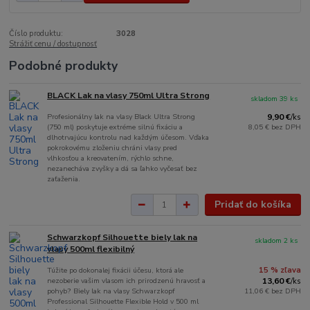
Číslo produktu:
3028
Strážiť cenu / dostupnosť
Podobné produkty
BLACK Lak na vlasy 750ml Ultra Strong
skladom 39 ks
Profesionálny lak na vlasy Black Ultra Strong
9,90 €
/
ks
(750 ml) poskytuje extréme silnú fixáciu a
8,05 €
bez DPH
dlhotrvajúcu kontrolu nad každým účesom. Vďaka
pokrokovému zloženiu chráni vlasy pred
vlhkosťou a kreovatením, rýchlo schne,
nezanecháva zvyšky a dá sa ľahko vyčesať bez
zaťaženia.
Pridať do košíka
Schwarzkopf Silhouette biely lak na
skladom 2 ks
vlasy 500ml flexibilný
Túžite po dokonalej fixácii účesu, ktorá ale
15 % zľava
nezoberie vašim vlasom ich prirodzenú hravosť a
13,60 €
/
ks
pohyb? Biely lak na vlasy Schwarzkopf
11,06 €
bez DPH
Professional Silhouette Flexible Hold v 500 ml