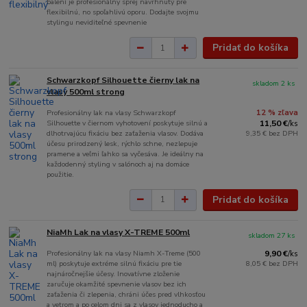
balení je profesionálny sprej navrhnutý pre
flexibilnú, no spoľahlivú oporu. Dodajte svojmu
stylingu neviditeľné spevnenie
Pridať do košíka
Schwarzkopf Silhouette čierny lak na
skladom 2 ks
vlasy 500ml strong
Profesionálny lak na vlasy Schwarzkopf
12 % zľava
Silhouette v čiernom vyhotovení poskytuje silnú a
11,50 €
/
ks
dlhotrvajúcu fixáciu bez zaťaženia vlasov. Dodáva
9,35 €
bez DPH
účesu prirodzený lesk, rýchlo schne, nezlepuje
pramene a veľmi ľahko sa vyčesáva. Je ideálny na
každodenný styling v salónoch aj na domáce
použitie.
Pridať do košíka
NiaMh Lak na vlasy X-TREME 500ml
skladom 27 ks
Profesionálny lak na vlasy Niamh X-Treme (500
9,90 €
/
ks
ml) poskytuje extréme silnú fixáciu pre tie
8,05 €
bez DPH
najnáročnejšie účesy. Inovatívne zloženie
zaručuje okamžité spevnenie vlasov bez ich
zaťaženia či zlepenia, chráni účes pred vlhkosťou
a vetrom a po celom dni sa z vlasov jednoducho a