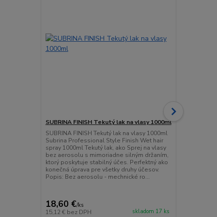
SUBRINA FINISH Tekutý lak na vlasy 1000ml
SUBRINA FIN
SUBRINA FINISH Tekutý lak na vlasy 1000ml
SUBRINA FIN
Subrina Professional Style Finish Wet hair
Professional 
spray 1000ml Tekutý lak, ako Sprej na vlasy
75ml Lak na 
bez aerosolu s mimoriadne silným držaním,
kabelkový la
ktorý poskytuje stabilný účes. Perfektný ako
miesta Lak n
konečná úprava pre všetky druhy účesov.
všetky typy v
Popis: Bez aerosolu - mechnické ro...
dostatočne fi
18,60 €
2,99 €
/
ks
/
ks
skladom 17 ks
15,12 €
bez DPH
2,43 €
bez D