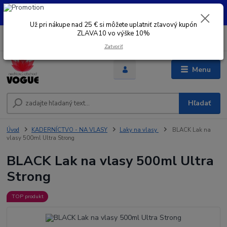
UŽ PRI NÁKUPE OD 30 € SI MOŽETE UPLATNIŤ ZĽAVOVÝ KUPÓN -
ZLAVA10 - VO VÝŠKE 10% platný do 31.08.2026
Už pri nákupe nad 25 € si môžete uplatniť zľavový kupón
ZLAVA10 vo výške 10%
0
ks
+421 948 050 205
EUR
za
0 €
Denne od 8.00- 16.00
Zatvoriť
Menu
Hľadať
Úvod
KADERNÍCTVO - NA VLASY
Laky na vlasy
BLACK Lak na
vlasy 500ml Ultra Strong
BLACK Lak na vlasy 500ml Ultra
Strong
TOP produkt