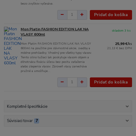
bezo zvyškov vyčesáva.
Pridať do košíka
Mon Platin FASHION EDITION LAK NA
skladom 3 ks
VLASY 600ml
Mon Platin FASHION EDITION LAK NA VLASY
25,99 €
/
ks
600ml na použitie pre slávnostné akcie, svadby a
21,13 €
bez DPH
módne prehliadky. Vhodný pre všetky typy vlasov.
Tento silno tužiaci lak poskytuje vlasom objem a
dlhotrvácu fixáciu účesu bez pocitu zaťaženia
alebo zlepenia vlasov. Zároveň vlasy zanecháva
pružné a umožňuje...
Pridať do košíka
Kompletné špecifikácie
Súvisiaci tovar
7