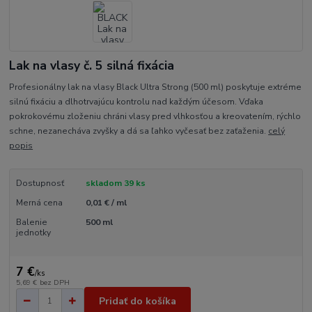
Lak na vlasy č. 5 silná fixácia
Profesionálny lak na vlasy Black Ultra Strong (500 ml) poskytuje extréme
silnú fixáciu a dlhotrvajúcu kontrolu nad každým účesom. Vďaka
pokrokovému zloženiu chráni vlasy pred vlhkosťou a kreovatením, rýchlo
schne, nezanecháva zvyšky a dá sa ľahko vyčesať bez zaťaženia.
celý
popis
Dostupnosť
skladom 39 ks
Merná cena
0,01 € / ml
Balenie
500 ml
jednotky
7 €
/
ks
5,69 €
bez DPH
Pridať do košíka