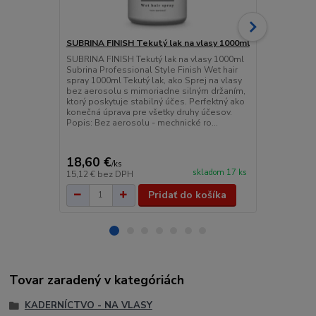
SUBRINA FINISH Tekutý lak na vlasy 1000ml
SUBRINA FIN
SUBRINA FINISH Tekutý lak na vlasy 1000ml
SUBRINA FIN
Subrina Professional Style Finish Wet hair
Professional 
spray 1000ml Tekutý lak, ako Sprej na vlasy
75ml Lak na 
bez aerosolu s mimoriadne silným držaním,
kabelkový la
ktorý poskytuje stabilný účes. Perfektný ako
miesta Lak n
konečná úprava pre všetky druhy účesov.
všetky typy v
Popis: Bez aerosolu - mechnické ro...
dostatočne fi
18,60 €
2,99 €
/
ks
/
ks
skladom 17 ks
15,12 €
bez DPH
2,43 €
bez D
Pridať do košíka
Tovar zaradený v kategóriách
KADERNÍCTVO - NA VLASY