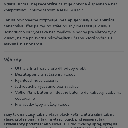
Vďaka
ultrasilnej receptúre
zaisťuje dokonalé spevnenie bez
kompromisov v prirodzenosti a lesku vlasov.
Lak sa rovnomerne rozptyľuje,
nezlepuje vlasy
a po aplikácii
zanecháva účes pevný, no stále pružný. Nezaťažuje vlasy a
jednoducho sa vyčesáva bez zvyškov. Vhodný pre všetky typy
vlasov, najmä pri tvorbe náročnejších účesov, ktoré vyžadujú
maximálnu kontrolu
.
Výhody:
Ultra silná fixácia
pre dlhodobý efekt
Bez zlepenia a zaťaženia
vlasov
Rýchloschnúce zloženie
Jednoduché vyčesanie bez zvyškov
Veľké 75
ml balenie
–ideálne balenie do kabelky, alebo na
cestovanie
Pre všetky typy a dĺžky vlasov
silný lak na vlasy, lak na vlasy black 750ml, ultra silný lak na
vlasy, profesionálny lak na vlasy, black professional lak.
Ekvivalenty podstatného slova:
tužidlo, fixačný sprej, sprej na