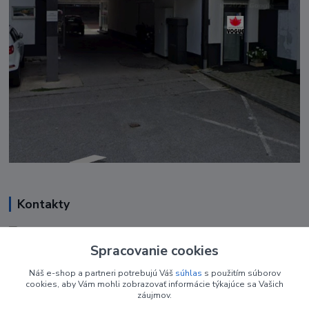
Kontakty
Renáta Harenčáková
+421 948 050 205
Spracovanie cookies
Denne od 8.00- 16.00
Náš e-shop a partneri potrebujú Váš
súhlas
s použitím súborov
cookies, aby Vám mohli zobrazovať informácie týkajúce sa Vašich
nechtovyobchodik@gmail.com
záujmov.