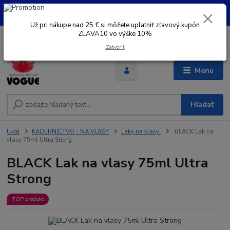
UŽ PRI NÁKUPE OD 30 € SI MOŽETE UPLATNIŤ ZĽAVOVÝ KUPÓN -
ZLAVA10 - VO VÝŠKE 10% platný do 31.08.2026
Už pri nákupe nad 25 € si môžete uplatniť zľavový kupón
ZLAVA10 vo výške 10%
0
ks
+421 948 050 205
EUR
za
0 €
Denne od 8.00- 16.00
Zatvoriť
Menu
Hľadať
Úvod
KADERNÍCTVO - NA VLASY
Laky na vlasy
BLACK Lak na
vlasy 75ml Ultra Strong
BLACK Lak na vlasy 75ml Ultra
Strong
TOP produkt