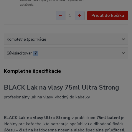
nezanecháva zvyšky a dá sa ľahko vyčesať bez
zaťaženia.
Pridať do košíka
Kompletné špecifikácie
Súvisiaci tovar
7
Kompletné špecifikácie
BLACK Lak na vlasy 75ml Ultra Strong
profesionálny lak na vlasy, vhodný do kabelky
BLACK Lak na vlasy Ultra Strong
v praktickom
75ml balení
je
ideálny pre každého, kto potrebuje spoľahlivú a dlhodobú fixáciu
účesu – či už na každodenné nosenie alebo špeciálne príležitosti.