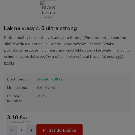
Lak na vlasy č. 5 ultra strong
Profesionálny lak na vlasy Black Ultra Strong (75ml) poskytuje extréme
silnú fixáciu a dlhotrvajúcu kontrolu nad každým účesom. Vďaka
pokrokovému zloženiu chráni vlasy pred vlhkosťou a kreovatením, rýchlo
schne, nezanecháva zvyšky a dá sa ľahko vyčesať bez zaťaženia.
celý
popis
Dostupnosť
skladom 39 ks
Merná cena
0,04 € / ml
Balenie
75 ml
jednotky
3,10 €
/
ks
2,52 €
bez DPH
Pridať do košíka