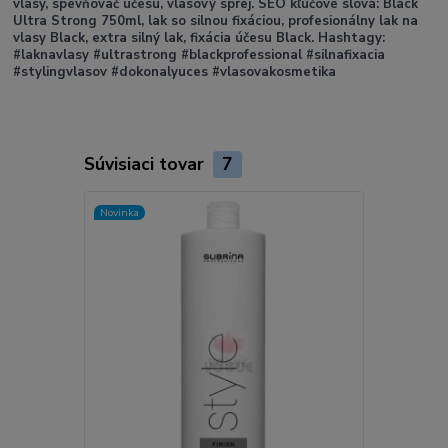
vlasy, spevňovač účesu, vlasový sprej.
SEO kľúčové slová:
Black
Ultra Strong 750ml, lak so silnou fixáciou, profesionálny lak na
vlasy Black, extra silný lak, fixácia účesu Black.
Hashtagy:
#laknavlasy #ultrastrong #blackprofessional #silnafixacia
#stylingvlasov #dokonalyuces #vlasovakosmetika
Súvisiaci tovar
7
Novinka
Novinka