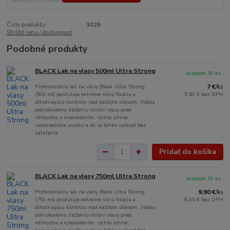
Číslo produktu:
3029
Strážiť cenu / dostupnosť
Podobné produkty
BLACK Lak na vlasy 500ml Ultra Strong
skladom 39 ks
Profesionálny lak na vlasy Black Ultra Strong
7 €
/
ks
(500 ml) poskytuje extréme silnú fixáciu a
5,69 €
bez DPH
dlhotrvajúcu kontrolu nad každým účesom. Vďaka
pokrokovému zloženiu chráni vlasy pred
vlhkosťou a kreovatením, rýchlo schne,
nezanecháva zvyšky a dá sa ľahko vyčesať bez
zaťaženia.
Pridať do košíka
BLACK Lak na vlasy 750ml Ultra Strong
skladom 39 ks
Profesionálny lak na vlasy Black Ultra Strong
9,90 €
/
ks
(750 ml) poskytuje extréme silnú fixáciu a
8,05 €
bez DPH
dlhotrvajúcu kontrolu nad každým účesom. Vďaka
pokrokovému zloženiu chráni vlasy pred
vlhkosťou a kreovatením, rýchlo schne,