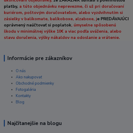
ukončovaní objednávky,
že ZAKÁZNÍK súhlasí s povinnosťou
platby,
a túto objednávku neprevezme, či už pri doručovaní
kuriérom, poštovým doručovateľom, alebo vyzdvihnutím si
zásielky v balíkomate, balíkoboxe, alzaboxe, j
e PREDÁVAJÚCI
oprávnený naúčtovať si poplatok
, úmyselne spôsobenú
škodu v minimálnej výške 10€ a viac podľa uváženia, alebo
stavu doručenia, výšky nákaldov na odoslanie a vrátenie.
Informácie pre zákazníkov
O nás
Ako nakupovať
Obchodné podmienky
Fotogaléria
Kontakty
Blog
Najčítanejšie na blogu