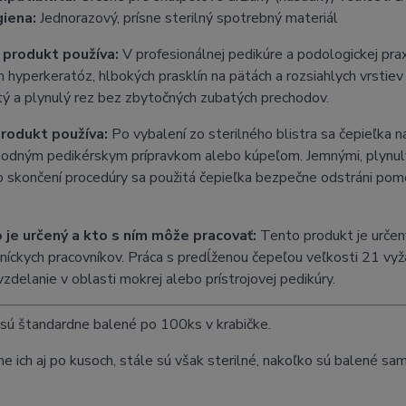
iena:
Jednorazový, prísne sterilný spotrebný materiál
 produkt používa:
V profesionálnej pedikúre a podologickej pra
 hyperkeratóz, hlbokých prasklín na pätách a rozsiahlych vrstie
stý a plynulý rez bez zbytočných zubatých prechodov.
rodukt používa:
Po vybalení zo sterilného blistra sa čepieľka n
odným pedikérskym prípravkom alebo kúpeľom. Jemnými, plynulým
o skončení procedúry sa použitá čepieľka bezpečne odstráni pom
 je určený a kto s ním môže pracovať:
Tento produkt je určen
níckych pracovníkov. Práca s predĺženou čepeľou veľkosti 21 vyž
zdelanie v oblasti mokrej alebo prístrojovej pedikúry.
sú štandardne balené po 100ks v krabičke.
 ich aj po kusoch, stále sú však sterilné, nakoľko sú balené sa
elovacepielka #pedikura #surgeon21 #podologia #mokrapedi