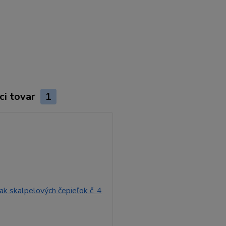
epomocky #skalpelovacepele : skalpelové čepieľky surgeon 21,
21, odstraňovanie hyperkeratózy skalpelom, sterilné čepieľky
 veľkosť 21, pedikérsky skalpel, sterilné čepele na chodidlá
ci tovar
1