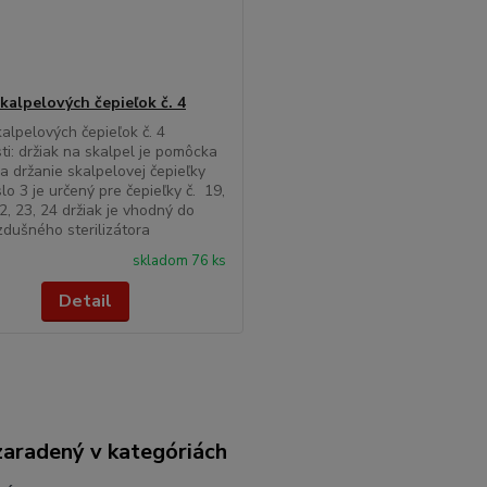
kalpelových čepieľok č. 4
kalpelových čepieľok č. 4
ti: držiak na skalpel je pomôcka
a držanie skalpelovej čepieľky
slo 3 je určený pre čepieľky č. 19,
22, 23, 24 držiak je vhodný do
zdušného sterilizátora
skladom 76 ks
Detail
zaradený v kategóriách