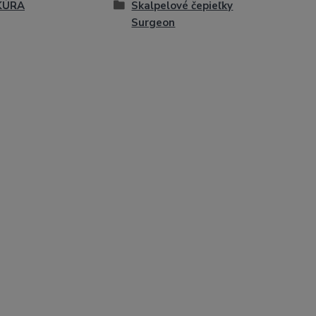
KÚRA
Skalpelové čepieľky
Surgeon