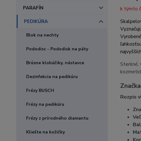
PARAFÍN
k týmto č
Skalpelov
PEDIKÚRA
Vyznačujú
Blok na nechty
Vyrobené 
ľahkosťou
Pododisc - Pododisk na päty
najvyššíc
Brúsne klobúčiky, nástavce
Sterilné,
kozmetic
Dezinfekcia na pedikúru
Značka 
Frézy BUSCH
Rozpis v
Frézy na pedikúru
Zna
Veľ
Frézy z prírodného diamantu
Bal
Mat
Kliešte na kožičky
Kom