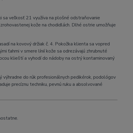
xi sa veľkosť 21 využíva na plošné odstraňovanie
v zrohovastenej kože na chodidlách. Dlhé ostrie umožňuje
asadí na kovový držiak č. 4. Pokožka klienta sa vopred
i ťahmi v smere línií kože sa odrezávajú zhrubnuté
ocou klieští a vyhodí do nádoby na ostrý kontaminovaný
ý výhradne do rúk profesionálnych pedikérok, podológov
aduje precíznu techniku, pevnú ruku a absolvované
mostatne.
kura #hyperkeratoza #profesionalnapedikura