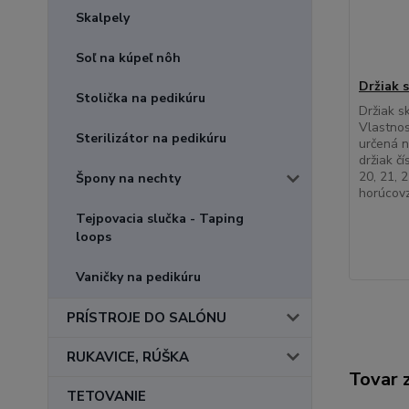
Skalpely
Soľ na kúpeľ nôh
Držiak s
Stolička na pedikúru
Držiak s
Vlastnos
Sterilizátor na pedikúru
určená n
držiak čí
20, 21, 
Špony na nechty
horúcov
Tejpovacia slučka - Taping
loops
Vaničky na pedikúru
PRÍSTROJE DO SALÓNU
RUKAVICE, RÚŠKA
Tovar 
TETOVANIE