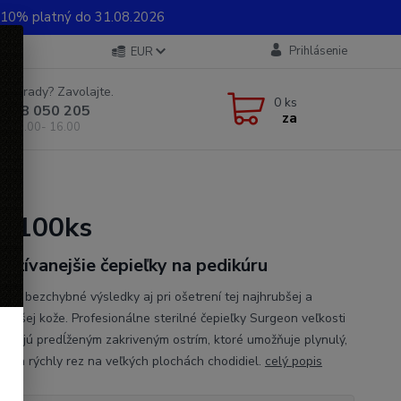
0% platný do 31.08.2026
Prihlásenie
EUR
e si rady? Zavolajte.
0
ks
 948 050 205
za
od 8.00- 16.00
 - 100ks
oužívanejšie čepieľky na pedikúru
nite bezchybné výsledky aj pri ošetrení tej najhrubšej a
lnejšej kože. Profesionálne sterilné čepieľky Surgeon veľkosti
ponujú predĺženým zakriveným ostrím, ktoré umožňuje plynulý,
ný a rýchly rez na veľkých plochách chodidiel.
celý popis