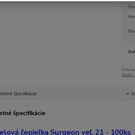
Dos
Mer
Bal
/
ba
Číslo p
Strážiť
etné špecifikácie
S
tné špecifikácie
elová čepieľka Surgeon veľ. 21 - 100ks