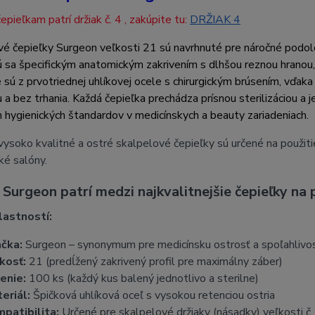
epieľkam patrí držiak č. 4 , zakúpite tu:
DRŽIAK 4
é čepieľky Surgeon veľkosti 21 sú navrhnuté pre náročné podolo
 sa špecifickým anatomickým zakrivením s dlhšou reznou hranou, č
sú z prvotriednej uhlíkovej ocele s chirurgickým brúsením, vďa
 a bez trhania. Každá čepieľka prechádza prísnou sterilizáciou a
h hygienických štandardov v medicínskych a beauty zariadeniach.
 vysoko kvalitné a ostré skalpelové čepieľky sú určené na použiti
ké salóny.
Surgeon patrí medzi najkvalitnejšie čepieľky na 
lastností:
čka:
Surgeon – synonymum pre medicínsku ostrosť a spoľahlivo
kosť:
21 (predĺžený zakrivený profil pre maximálny záber)
enie:
100 ks (každý kus balený jednotlivo a sterilne)
eriál:
Špičková uhlíková oceľ s vysokou retenciou ostria
patibilita:
Určené pre skalpelové držiaky (násadky) veľkosti č.