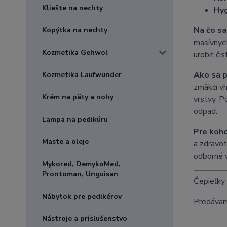
Kliešte na nechty
Hyg
Na čo sa
Kopýtka na nechty
masívnych
Kozmetika Gehwol
urobiť či
Ako sa p
Kozmetika Laufwunder
zmäkčí vh
Krém na päty a nohy
vrstvy. P
odpad.
Lampa na pedikúru
Pre koho
Maste a oleje
a zdravot
odborné v
Mykored, DemykoMed,
Prontoman, Unguisan
Čepieľky 
Nábytok pre pedikérov
Predávame
Nástroje a príslušenstvo
: #skalp