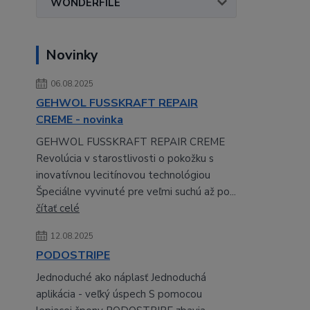
WONDERFILE
Novinky
06.08.2025
GEHWOL FUSSKRAFT REPAIR
CREME - novinka
GEHWOL FUSSKRAFT REPAIR CREME
Revolúcia v starostlivosti o pokožku s
inovatívnou lecitínovou technológiou
Špeciálne vyvinuté pre veľmi suchú až po...
čítať celé
12.08.2025
PODOSTRIPE
Jednoduché ako náplasť Jednoduchá
aplikácia - veľký úspech S pomocou