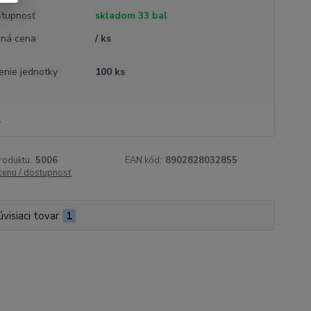
tupnosť
skladom 33 bal
ná cena
/ ks
enie jednotky
100 ks
l
roduktu:
5006
EAN kód:
8902828032855
 cenu / dostupnosť
úvisiaci tovar
1