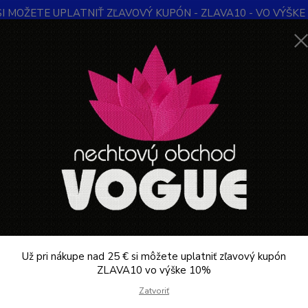
SI MOŽETE UPLATNIŤ ZĽAVOVÝ KUPÓN - ZLAVA10 - VO VÝŠKE 1
Obchodné podmienky
Kontakty
Ochrana súkromia
Blog
Neviet
Hľadať
+421
Denne 
PEDIKÚRA
Skalpelová čepieľka Surgeon veľ. 21 - 100ks
pelová čepieľka Surgeon veľ. 21
najp
ukt
Dosiah
najodo
Už pri nákupe nad 25 € si môžete uplatniť zľavový kupón
21 dis
ZLAVA10 vo výške 10%
bezpeč
Zatvoriť