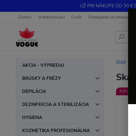
UŽ PRI NÁKUPE OD 30 € 
Domov
Vrátenie tovaru
O nás
Odstúpenie od zmluvy
Úvod
AKCIA - VÝPREDAJ
Skal
BRÚSKY A FRÉZY
DEPILÁCIA
TOP prod
DEZINFEKCIA A STERILIZÁCIA
HYGIENA
KOZMETIKA PROFESIONÁLNA