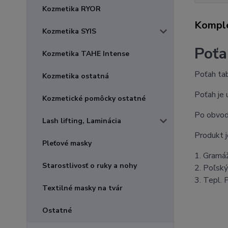
Kozmetika RYOR
Komple
Kozmetika SYIS
Poťa
Kozmetika TAHE Intense
Poťah tab
Kozmetika ostatná
Poťah je 
Kozmetické pomôcky ostatné
Po obvode
Lash lifting, Laminácia
Produkt j
Pleťové masky
1. Gramá
Starostlivosť o ruky a nohy
2. Poľsk
3. Tepl. 
Textilné masky na tvár
Ostatné