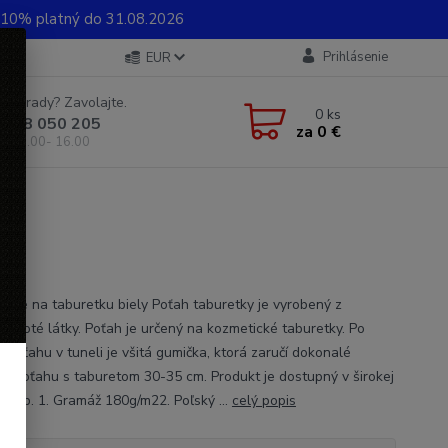
0% platný do 31.08.2026
Prihlásenie
EUR
e si rady? Zavolajte.
0
ks
 948 050 205
za
0 €
od 8.00- 16.00
froté na taburetku biely Poťah taburetky je vyrobený z
ej froté látky. Poťah je určený na kozmetické taburetky. Po
 poťahu v tuneli je všitá gumička, ktorá zaručí dokonalé
ie poťahu s taburetom 30-35 cm. Produkt je dostupný v širokej
arieb. 1. Gramáž 180g/m22. Poľský ...
celý popis