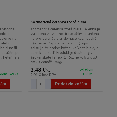
Kozmetická čelenka froté biela
je vhodná
Kozmetická čelenka froté biela Čelenka je
metickom
vyrobená z kvalitnej froté látky. Je určená
etrenie na
na profesionálne aj domáce kozmetické
, alebo
ošetrenie. Zapínanie na suchý zips
be si našli
zaisťuje, že sadne každej veľkosti hlavy a
 použitie po
perfektne sedí. Produkt je dostupný v
n. Pelerína s
širokej škále farieb. 1. Rozmery: 6,5 x 63
cm2. Gramáž 180g/...
2,48 €
Skladom
/
ks
adom 149 ks
1168 ks
2,01 €
bez DPH
šíka
Pridať do košíka