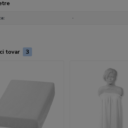
etre
ca
-
ci tovar
3