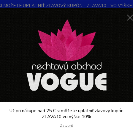
SI MOŽETE UPLATNIŤ ZĽAVOVÝ KUPÓN - ZLAVA10 - VO VÝŠKE 1
Obchodné podmienky
Kontakty
Ochrana súkromia
Blog
Neviet
Hľadať
+421
Denne 
KOZMETIKA PROFESIONÁLNA
Froté
Poťah froté na taburetku biely
h froté na taburetku biely
Poťah 
kvalitn
obvode
Už pri nákupe nad 25 € si môžete uplatniť zľavový kupón
zladen
ZLAVA10 vo výške 10%
škále f
Zatvoriť