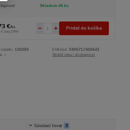
tupnosť
Skladom 46 ks
73 €
/
ks
Pridať do košíka
 €
bez DPH
roduktu:
100383
EAN kód:
5906717400643
a:
-
Strážiť cenu / dostupnosť
Súvisiaci tovar
3