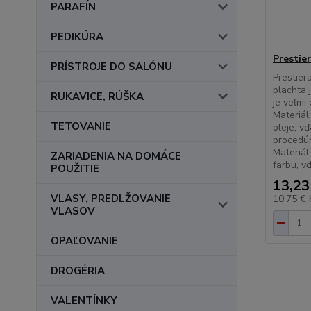
PARAFÍN
PEDIKÚRA
Prestie
PRÍSTROJE DO SALÓNU
Prestier
plachta j
RUKAVICE, RÚŠKA
je veľmi
Materiál
TETOVANIE
oleje, v
procedú
Materiál
ZARIADENIA NA DOMÁCE
farbu, v
POUŽITIE
13,23
VLASY, PREDLŽOVANIE
10,75 €
VLASOV
OPAĽOVANIE
DROGÉRIA
VALENTÍNKY