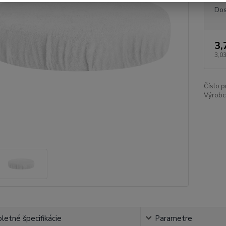
Dos
3,
3,03
Číslo p
Výrobc
etné špecifikácie
Parametre