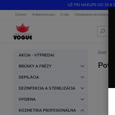
UŽ PRI NÁKUPE OD 30 € 
Domov
Vrátenie tovaru
O nás
Odstúpenie od zmluvy
Úvod
AKCIA - VÝPREDAJ
Poťa
BRÚSKY A FRÉZY
DEPILÁCIA
DEZINFEKCIA A STERILIZÁCIA
HYGIENA
KOZMETIKA PROFESIONÁLNA