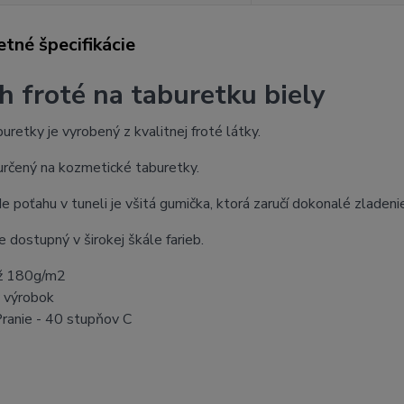
tné špecifikácie
h froté na taburetku biely
uretky je vyrobený z kvalitnej froté látky.
určený na kozmetické taburetky.
 poťahu v tuneli je všitá gumička, ktorá zaručí dokonalé zlade
e dostupný v širokej škále farieb.
ž 180g/m2
ý výrobok
Pranie - 40 stupňov C