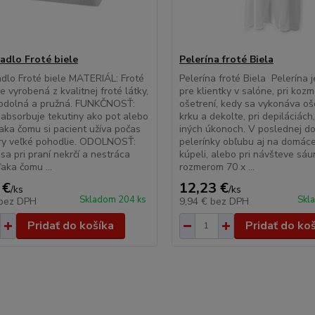
radlo Froté biele
Pelerína froté Biela
adlo Froté biele MATERIÁL: Froté
Pelerína froté Biela Pelerína 
e vyrobená z kvalitnej froté látky,
pre klientky v salóne, pri koz
 odolná a pružná. FUNKČNOSŤ:
ošetrení, kedy sa vykonáva oš
 absorbuje tekutiny ako pot alebo
krku a dekolte, pri depiláciách
ďaka čomu si pacient užíva počas
iných úkonoch. V poslednej do
ry veľké pohodlie. ODOLNOSŤ:
pelerínky obľubu aj na domáce
 sa pri praní nekrčí a nestráca
kúpeli, alebo pri návšteve sáu
ďaka čomu ...
rozmerom 70 x ...
 €
12,23 €
/
ks
/
ks
Skladom 204 ks
Skl
bez DPH
9,94 €
bez DPH
Pridať do košíka
Pridať do ko