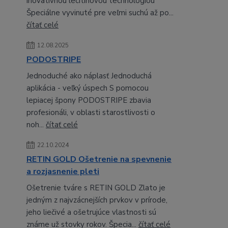
inovatívnou lecitínovou technológiou
Špeciálne vyvinuté pre veľmi suchú až po...
čítať celé
12.08.2025
PODOSTRIPE
Jednoduché ako náplasť Jednoduchá
aplikácia - veľký úspech S pomocou
lepiacej špony PODOSTRIPE zbavia
profesionáli, v oblasti starostlivosti o
noh...
čítať celé
22.10.2024
RETIN GOLD Ošetrenie na spevnenie
a rozjasnenie pleti
Ošetrenie tváre s RETIN GOLD Zlato je
jedným z najvzácnejších prvkov v prírode,
jeho liečivé a ošetrujúce vlastnosti sú
známe už stovky rokov. Špecia...
čítať celé