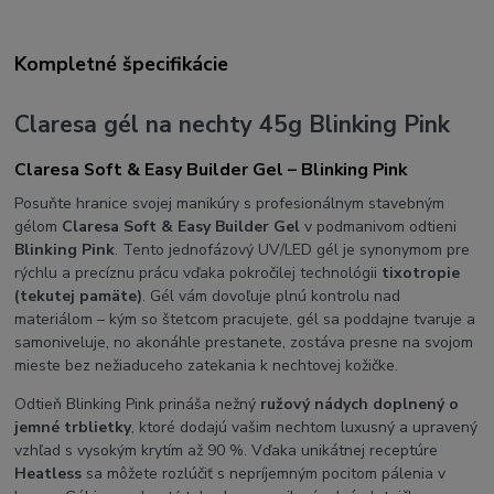
Kompletné špecifikácie
Claresa gél na nechty 45g Blinking Pink
Claresa Soft & Easy Builder Gel – Blinking Pink
Posuňte hranice svojej manikúry s profesionálnym stavebným
gélom
Claresa Soft & Easy Builder Gel
v podmanivom odtieni
Blinking Pink
. Tento jednofázový UV/LED gél je synonymom pre
rýchlu a precíznu prácu vďaka pokročilej technológii
tixotropie
(tekutej pamäte)
. Gél vám dovoľuje plnú kontrolu nad
materiálom – kým so štetcom pracujete, gél sa poddajne tvaruje a
samoniveluje, no akonáhle prestanete, zostáva presne na svojom
mieste bez nežiaduceho zatekania k nechtovej kožičke.
Odtieň Blinking Pink prináša nežný
ružový nádych doplnený o
jemné trblietky
, ktoré dodajú vašim nechtom luxusný a upravený
vzhľad s vysokým krytím až 90 %. Vďaka unikátnej receptúre
Heatless
sa môžete rozlúčiť s nepríjemným pocitom pálenia v