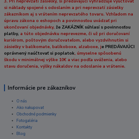
3. Pri neprevzatí zásielky, si predávajúci vyhradzuje vyúčtovať
si náklady spojené s odoslaním a pri neprevzatí zásielky
zákazníkom aj s vrátením neprevzatého tovaru. Vzhľadom na
úpravu zákona o eshopoch a povinnosťou uvádzať pri
ukončovaní objednávky,
že ZAKÁZNÍK súhlasí s povinnosťou
platby,
a túto objednávku neprevezme, či už pri doručovaní
kuriérom, poštovým doručovateľom, alebo vyzdvihnutím si
zásielky v balíkomate, balíkoboxe, alzaboxe, j
e PREDÁVAJÚCI
oprávnený naúčtovať si poplatok
, úmyselne spôsobenú
škodu v minimálnej výške 10€ a viac podľa uváženia, alebo
stavu doručenia, výšky nákaldov na odoslanie a vrátenie.
Informácie pre zákazníkov
O nás
Ako nakupovať
Obchodné podmienky
Fotogaléria
Kontakty
Blog