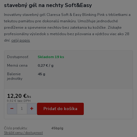
stavebný gél na nechty Soft&Easy
Inovatívny stavebný gél Claresa Soft & Easy Blinking Pink s trblietkami a
tekutou pamäťou pre dokonalú manikúru. Umožňuje jednoduché
predĺženie a spevnenie nechtov bez zatekania ku kožičke. Získajte
profesionálny výsledok s metódou bez pilovania a výdržou viac ako 28
dní.
celý popis
Dostupnosť
Skladom 19 ks
Merná cena
0,27 € / g
Balenie
45 g
jednotky
12,20 €
/
ks
9,92 €
bez DPH
Pridať do košíka
Číslo produktu:
45bpJg
Strážiť cenu / dostupnosť