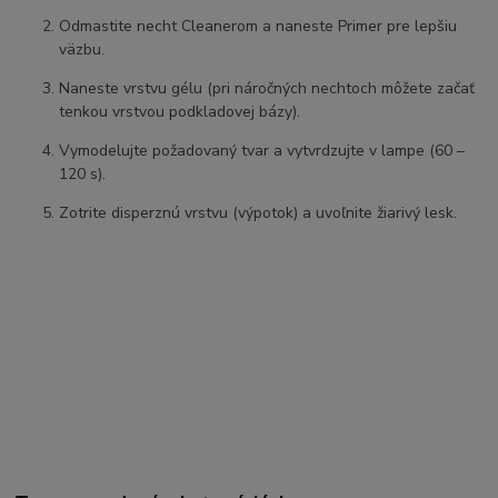
Odmastite necht Cleanerom a naneste Primer pre lepšiu
väzbu.
Naneste vrstvu gélu (pri náročných nechtoch môžete začať
tenkou vrstvou podkladovej bázy).
Vymodelujte požadovaný tvar a vytvrdzujte v lampe (60 –
120 s).
Zotrite disperznú vrstvu (výpotok) a uvoľnite žiarivý lesk.
#claresa #softandeasy #blinkingpink #stavebnygel
#ruzovenechty #tixotropia #manikura #nechtovydizajn
#gelbezpilovania #uvledgel #nechty
SEO kľúčové slová:
Claresa
Blinking Pink, stavebný gél s trblietkami, gél na nechty s
tixotropiou, samonivelačný UV gél ružový, spevnenie nechtov
gélom, gél lak nestačí, profesionálna modelácia nechtov.
Najvyhľadávanejšie slová na Google:
Claresa Soft & Easy
recenzie, ružový gél s trblietkami, najlepší gél bez pilovania, ako
používať tixotropný gél, gél na nechty ktorý nepáli, Claresa 45g
cena.