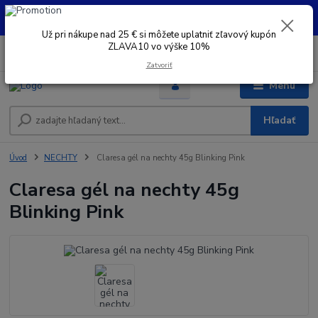
UŽ PRI NÁKUPE OD 30 € SI MOŽETE UPLATNIŤ ZĽAVOVÝ KUPÓN -
ZLAVA10 - VO VÝŠKE 10% platný do 31.08.2026
Už pri nákupe nad 25 € si môžete uplatniť zľavový kupón
ZLAVA10 vo výške 10%
0
ks
+421 948 050 205
EUR
za
0 €
Denne od 8.00- 16.00
Zatvoriť
Menu
Hľadať
Úvod
NECHTY
Claresa gél na nechty 45g Blinking Pink
Claresa gél na nechty 45g
Blinking Pink