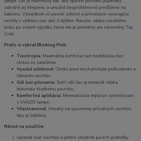
lampe. Gél je navrhnutý tak, aby spevnil prírodnú platničku,
zabránil jej štiepeniu a umožnil bezproblémové predĺženie na
šablónu. Výsledkom sú pevné, odolné a prirodzene vyzerajúce
nechty s výdržou viac ako 4 týždne. Navyše, vďaka vysokému
lesku po zotretí výpotku často nie je potrebný ani záverečný Top
Coat.
Prečo si vybrať Blinking Pink:
Tixotropia:
Maximálna kontrola nad modeláciou bez
stresu zo zatečenia.
Vysoká odolnosť:
Chráni pred mechanickým poškodením a
lámaním nechtov.
Gél bez pilovania:
Šetrí váš čas aj materiál vďaka
dokonale hladkému povrchu.
Komfortná aplikácia:
Minimalizácia tepla pri vytvrdzovaní
v UV/LED lampe.
Všestrannosť:
Vhodný na spevnenie prírodných nechtov,
tipy aj šablóny.
Návod na použitie:
Upravte tvar nechtov a jemne zmatnite povrch platničky.