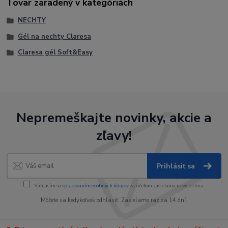
Tovar zaradený v kategóriách
NECHTY
Gél na nechty Claresa
Claresa gél Soft&Easy
Nepremeškajte novinky, akcie a
zľavy!
Prihlásiť sa
Súhlasím so
spracovaním osobných údajov
za účelom zasielania newslettera.
Môžete sa kedykoľvek odhlásiť. Zasielame raz za 14 dní.