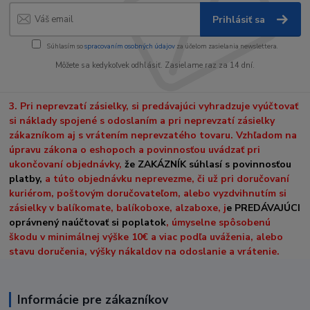
Prihlásiť sa
Súhlasím so
spracovaním osobných údajov
za účelom zasielania newslettera.
Môžete sa kedykoľvek odhlásiť. Zasielame raz za 14 dní.
3. Pri neprevzatí zásielky, si predávajúci vyhradzuje vyúčtovať
si náklady spojené s odoslaním a pri neprevzatí zásielky
zákazníkom aj s vrátením neprevzatého tovaru. Vzhľadom na
úpravu zákona o eshopoch a povinnosťou uvádzať pri
ukončovaní objednávky,
že ZAKÁZNÍK súhlasí s povinnosťou
platby,
a túto objednávku neprevezme, či už pri doručovaní
kuriérom, poštovým doručovateľom, alebo vyzdvihnutím si
zásielky v balíkomate, balíkoboxe, alzaboxe, j
e PREDÁVAJÚCI
oprávnený naúčtovať si poplatok
, úmyselne spôsobenú
škodu v minimálnej výške 10€ a viac podľa uváženia, alebo
stavu doručenia, výšky nákaldov na odoslanie a vrátenie.
Informácie pre zákazníkov