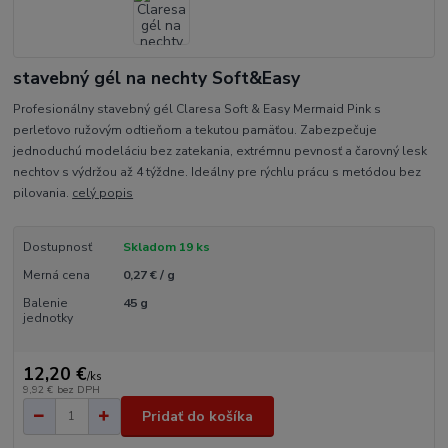
stavebný gél na nechty Soft&Easy
Profesionálny stavebný gél Claresa Soft & Easy Mermaid Pink s
perleťovo ružovým odtieňom a tekutou pamäťou. Zabezpečuje
jednoduchú modeláciu bez zatekania, extrémnu pevnosť a čarovný lesk
nechtov s výdržou až 4 týždne. Ideálny pre rýchlu prácu s metódou bez
pilovania.
celý popis
Dostupnosť
Skladom 19 ks
Merná cena
0,27 € / g
Balenie
45 g
jednotky
12,20 €
/
ks
9,92 €
bez DPH
Pridať do košíka