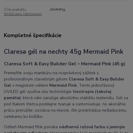
Číslo produktu:
45MMPjg
Strážiť cenu / dostupnosť
Kompletné špecifikácie
Claresa gél na nechty 45g Mermaid Pink
Claresa Soft & Easy Builder Gel – Mermaid Pink (45 g)
Premeňte svoju manikúru na rozprávkový zážitok s
profesionálnym stavebným gélom
Claresa Soft & Easy Builder
Gel
v magickom odtieni
Mermaid Pink
. Tento jednofázový
UV/LED gél využíva silu technológie
tixotropie (tekutej
pamäte)
, ktorá vám zaručuje absolútnu stabilitu materiálu. Gél sa
pod tlakom štetca poddajne tvaruje a samoniveluje, no akonáhle
prácu prerušíte, zostáva na mieste, čím predchádza nežiaducemu
zatekaniu ku kožičke.
Odtieň Mermaid Pink ponúka
nádhernú ružovú farbu s jemným