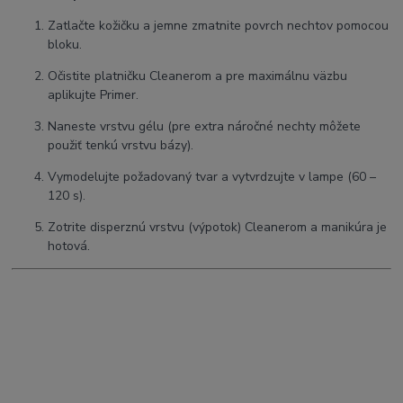
Zatlačte kožičku a jemne zmatnite povrch nechtov pomocou
bloku.
Očistite platničku Cleanerom a pre maximálnu väzbu
aplikujte Primer.
Naneste vrstvu gélu (pre extra náročné nechty môžete
použiť tenkú vrstvu bázy).
Vymodelujte požadovaný tvar a vytvrdzujte v lampe (60 –
120 s).
Zotrite disperznú vrstvu (výpotok) Cleanerom a manikúra je
hotová.
claresa #softandeasy #mermaidpink #stavebnygel #pinknails
#tixotropia #manikura #nechtovydizajn #gelbezpilovania
#uvledgel #nechty #shimmernails
SEO kľúčové slová:
Claresa Mermaid Pink, perleťový ružový gél,
stavebný gél s tixotropiou, samonivelačný UV gél, spevnenie
nechtov, ružový gél na predĺženie nechtov, gél bez pilovania,
Claresa 45g.