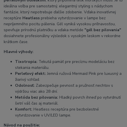
perleťovým odleskom
, ktorý pripomína lesk morských mušlí. Je to
ideálna voľba pre samostatný, elegantný styling s nádychom
fantázie, ktorý nepotrebuje ďalšie zdobenie. Vďaka inovatívnej
receptúre
Heatless
prebieha vytvrdzovanie v lampe bez
nepríjemného pocitu pálenia. Gél vyniká vysokou priľnavosťou,
spevňuje prírodnú platničku a vďaka metóde
"gél bez pilovania"
dosiahnete profesionálny výsledok s vysokým leskom v rekordne
krátkom čase.
Hlavné výhody:
Tixotropia:
Tekutá pamäť pre precíznu modeláciu bez
stekania materiálu.
Perleťový efekt:
Jemná ružová Mermaid Pink pre luxusný a
žiarivý vzhľad.
Odolnosť:
Zabezpečuje pevnosť a pružnosť nechtov s
výdržou viac ako 28 dní.
Metóda bez pilovania:
Hladký povrch ihneď po vytvrdnutí
šetrí váš čas aj materiál.
Komfort:
Heatless receptúra pre bezbolestné
vytvrdzovanie v UV/LED lampe.
Návod na použitie: