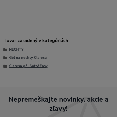
Najvyhľadávanejšie slová na Google:
Claresa Soft & Easy
Mermaid Pink recenzie, ako použiť gél s tekutou pamäťou,
perleťový gél na nechty, gél na nechty ktorý nepáli v lampe,
Claresa 45g cena, postup modelácie gélom so shimmerom.
Tovar zaradený v kategóriách
NECHTY
Gél na nechty Claresa
Claresa gél Soft&Easy
Nepremeškajte novinky, akcie a
zľavy!