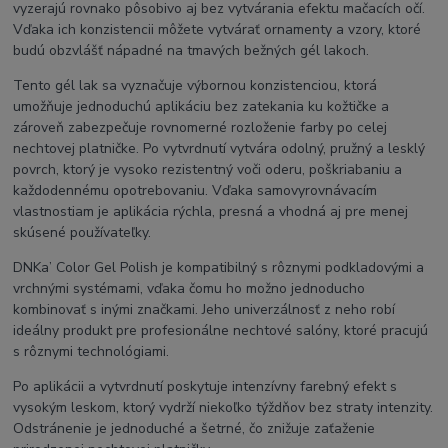
vyzerajú rovnako pôsobivo aj bez vytvárania efektu mačacích očí.
Vďaka ich konzistencii môžete vytvárať ornamenty a vzory, ktoré
budú obzvlášť nápadné na tmavých bežných gél lakoch.
Tento gél lak sa vyznačuje výbornou konzistenciou, ktorá
umožňuje jednoduchú aplikáciu bez zatekania ku kožtičke a
zároveň zabezpečuje rovnomerné rozloženie farby po celej
nechtovej platničke. Po vytvrdnutí vytvára odolný, pružný a lesklý
povrch, ktorý je vysoko rezistentný voči oderu, poškriabaniu a
každodennému opotrebovaniu. Vďaka samovyrovnávacím
vlastnostiam je aplikácia rýchla, presná a vhodná aj pre menej
skúsené používateľky.
DNKa’ Color Gel Polish je kompatibilný s rôznymi podkladovými a
vrchnými systémami, vďaka čomu ho možno jednoducho
kombinovať s inými značkami. Jeho univerzálnosť z neho robí
ideálny produkt pre profesionálne nechtové salóny, ktoré pracujú
s rôznymi technológiami.
Po aplikácii a vytvrdnutí poskytuje intenzívny farebný efekt s
vysokým leskom, ktorý vydrží niekoľko týždňov bez straty intenzity.
Odstránenie je jednoduché a šetrné, čo znižuje zaťaženie