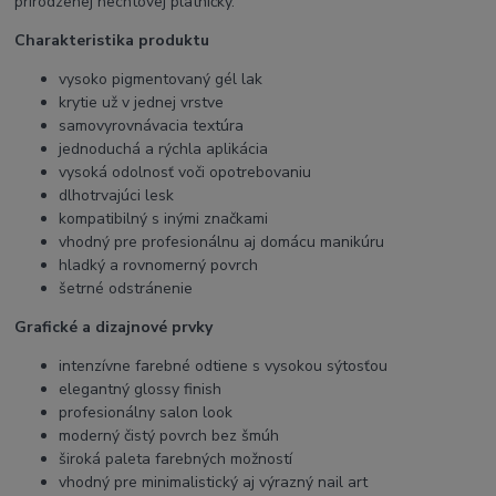
prirodzenej nechtovej platničky.
Charakteristika produktu
vysoko pigmentovaný gél lak
krytie už v jednej vrstve
samovyrovnávacia textúra
jednoduchá a rýchla aplikácia
vysoká odolnosť voči opotrebovaniu
dlhotrvajúci lesk
kompatibilný s inými značkami
vhodný pre profesionálnu aj domácu manikúru
hladký a rovnomerný povrch
šetrné odstránenie
Grafické a dizajnové prvky
intenzívne farebné odtiene s vysokou sýtosťou
elegantný glossy finish
profesionálny salon look
moderný čistý povrch bez šmúh
široká paleta farebných možností
vhodný pre minimalistický aj výrazný nail art