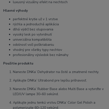
luxusný vizuálny efekt na nechtoch
Hlavné výhody
perfektné krytie už v 1 vrstve
rýchla a jednoduchá aplikácia
dlhá výdrž bez olupovania
vysoký lesk po vytvrdnutí
univerzálna kompatibilita
odolnosť voči poškriabaniu
vhodný pre všetky typy nechtov
profesionálny výsledok bez námahy
Použitie produktu
Naneste DNKa’ Dehydrator na čisté a zmatnené nechty.
Aplikujte DNKa’ Ultrabond pre lepšiu priľnavosť.
Naneste DNKa’ Rubber Base alebo Multi Base a vytvrďte v
LED/UV lampe 30–60 sekúnd.
Aplikujte jednu tenkú vrstvu DNKa’ Color Gel Polish a
polymerizujte 60–120 sekúnd.