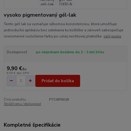
vysoko pigmentovaný gél-lak
Tento gél lak sa vyznačuje výbornou konzistenciou, ktorá umožňuje
jednoduchú aplikáciu bez zatekania ku kožtičke a zároveň zabezpečuje
rovnomerné rozloženie farby po celej nechtovej platničke.
celý popis
Dostupnosť
po objednaní dodáme do 2 - 3 dní 10 ks
9,90 €
/
ks
8,05 €
bez DPH
Pridať do košíka
Číslo produktu:
FTCGP0028
Strážiť cenu / dostupnosť
Kompletné špecifikácie