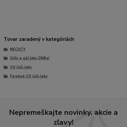
#ProfessionalNails #GelNails #SalonNails #NailArt #UVGel
#LEDGel #Manicure #BeautyNails #GlossyNails
#LongLastingNails #NailDesign #HybridNails #PigmentedGel
#SoakOffGel #PerfectNails
Tovar zaradený v kategóriách
NECHTY
Gély a gél laky DNKa'
UV Gél-laky
Farebné UV Gél-laky
Nepremeškajte novinky, akcie a
zľavy!