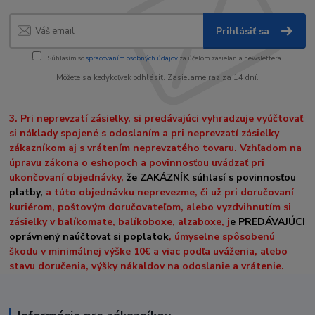
Prihlásiť sa
Súhlasím so
spracovaním osobných údajov
za účelom zasielania newslettera.
Môžete sa kedykoľvek odhlásiť. Zasielame raz za 14 dní.
3. Pri neprevzatí zásielky, si predávajúci vyhradzuje vyúčtovať
si náklady spojené s odoslaním a pri neprevzatí zásielky
zákazníkom aj s vrátením neprevzatého tovaru. Vzhľadom na
úpravu zákona o eshopoch a povinnosťou uvádzať pri
ukončovaní objednávky,
že ZAKÁZNÍK súhlasí s povinnosťou
platby,
a túto objednávku neprevezme, či už pri doručovaní
kuriérom, poštovým doručovateľom, alebo vyzdvihnutím si
zásielky v balíkomate, balíkoboxe, alzaboxe, j
e PREDÁVAJÚCI
oprávnený naúčtovať si poplatok
, úmyselne spôsobenú
škodu v minimálnej výške 10€ a viac podľa uváženia, alebo
stavu doručenia, výšky nákaldov na odoslanie a vrátenie.