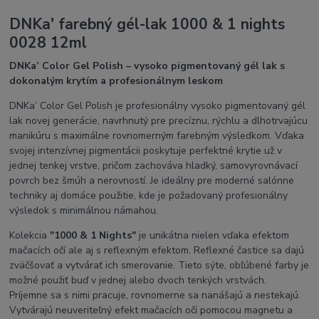
DNKa' farebný gél-lak 1000 & 1 nights
0028 12ml
DNKa’ Color Gel Polish – vysoko pigmentovaný gél lak s
dokonalým krytím a profesionálnym leskom
DNKa’ Color Gel Polish je profesionálny vysoko pigmentovaný gél
lak novej generácie, navrhnutý pre precíznu, rýchlu a dlhotrvajúcu
manikúru s maximálne rovnomerným farebným výsledkom. Vďaka
svojej intenzívnej pigmentácii poskytuje perfektné krytie už v
jednej tenkej vrstve, pričom zachováva hladký, samovyrovnávací
povrch bez šmúh a nerovností. Je ideálny pre moderné salónne
techniky aj domáce použitie, kde je požadovaný profesionálny
výsledok s minimálnou námahou.
Kolekcia
"1000 & 1 Nights"
je unikátna nielen vďaka efektom
mačacích očí ale aj s reflexným efektom. Reflexné častice sa dajú
zväčšovať a vytvárať ich smerovanie. Tieto sýte, obľúbené farby je
možné použiť buď v jednej alebo dvoch tenkých vrstvách.
Príjemne sa s nimi pracuje, rovnomerne sa nanášajú a nestekajú.
Vytvárajú neuveriteľný efekt mačacích očí pomocou magnetu a