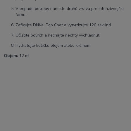
V prípade potreby naneste druhú vrstvu pre intenzívnejšiu
farbu.
Zafixujte DNKa’ Top Coat a vytvrdzujte 120 sekúnd.
Očistite povrch a nechajte nechty vychladnúť.
Hydratujte kožičku olejom alebo krémom.
Objem:
12 ml
SEO kľúčové slová:
DNKa Color Gel Polish, gél lak DNKa, vysoko pigmentovaný gél
lak, UV LED gel polish, professional gel polish, long lasting nail
polish, soak off gel polish, one coat gel polish, salon nails, nail
color gel, high pigment nail gel, durable gel polish, glossy gel
nails, nail art color gel, professional manicure, easy apply gel
polish, chip resistant gel polish, nail system DNKa, hybrid nail
polish
Hashtagy:
#DNKa #ColorGelPolish #GelPolish #Nails #NailTech