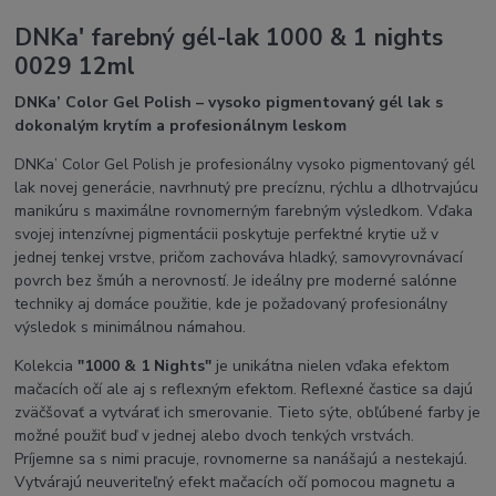
DNKa' farebný gél-lak 1000 & 1 nights
0029 12ml
DNKa’ Color Gel Polish – vysoko pigmentovaný gél lak s
dokonalým krytím a profesionálnym leskom
DNKa’ Color Gel Polish je profesionálny vysoko pigmentovaný gél
lak novej generácie, navrhnutý pre precíznu, rýchlu a dlhotrvajúcu
manikúru s maximálne rovnomerným farebným výsledkom. Vďaka
svojej intenzívnej pigmentácii poskytuje perfektné krytie už v
jednej tenkej vrstve, pričom zachováva hladký, samovyrovnávací
povrch bez šmúh a nerovností. Je ideálny pre moderné salónne
techniky aj domáce použitie, kde je požadovaný profesionálny
výsledok s minimálnou námahou.
Kolekcia
"1000 & 1 Nights"
je unikátna nielen vďaka efektom
mačacích očí ale aj s reflexným efektom. Reflexné častice sa dajú
zväčšovať a vytvárať ich smerovanie. Tieto sýte, obľúbené farby je
možné použiť buď v jednej alebo dvoch tenkých vrstvách.
Príjemne sa s nimi pracuje, rovnomerne sa nanášajú a nestekajú.
Vytvárajú neuveriteľný efekt mačacích očí pomocou magnetu a