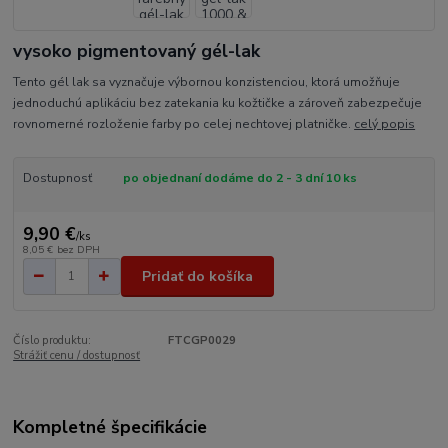
vysoko pigmentovaný gél-lak
Tento gél lak sa vyznačuje výbornou konzistenciou, ktorá umožňuje
jednoduchú aplikáciu bez zatekania ku kožtičke a zároveň zabezpečuje
rovnomerné rozloženie farby po celej nechtovej platničke.
celý popis
Dostupnosť
po objednaní dodáme do 2 - 3 dní 10 ks
9,90 €
/
ks
8,05 €
bez DPH
Pridať do košíka
Číslo produktu:
FTCGP0029
Strážiť cenu / dostupnosť
Kompletné špecifikácie