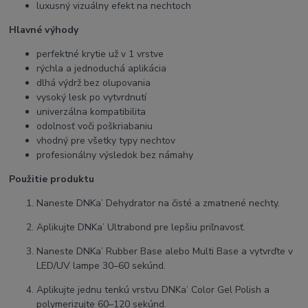
luxusný vizuálny efekt na nechtoch
Hlavné výhody
perfektné krytie už v 1 vrstve
rýchla a jednoduchá aplikácia
dlhá výdrž bez olupovania
vysoký lesk po vytvrdnutí
univerzálna kompatibilita
odolnosť voči poškriabaniu
vhodný pre všetky typy nechtov
profesionálny výsledok bez námahy
Použitie produktu
Naneste DNKa’ Dehydrator na čisté a zmatnené nechty.
Aplikujte DNKa’ Ultrabond pre lepšiu priľnavosť.
Naneste DNKa’ Rubber Base alebo Multi Base a vytvrďte v
LED/UV lampe 30–60 sekúnd.
Aplikujte jednu tenkú vrstvu DNKa’ Color Gel Polish a
polymerizujte 60–120 sekúnd.