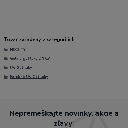
#ProfessionalNails #GelNails #SalonNails #NailArt #UVGel
#LEDGel #Manicure #BeautyNails #GlossyNails
#LongLastingNails #NailDesign #HybridNails #PigmentedGel
#SoakOffGel #PerfectNails
Tovar zaradený v kategóriách
NECHTY
Gély a gél laky DNKa'
UV Gél-laky
Farebné UV Gél-laky
Nepremeškajte novinky, akcie a
zľavy!