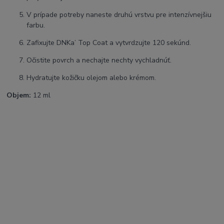
V prípade potreby naneste druhú vrstvu pre intenzívnejšiu
farbu.
Zafixujte DNKa’ Top Coat a vytvrdzujte 120 sekúnd.
Očistite povrch a nechajte nechty vychladnúť.
Hydratujte kožičku olejom alebo krémom.
Objem:
12 ml
SEO kľúčové slová:
DNKa Color Gel Polish, gél lak DNKa, vysoko pigmentovaný gél
lak, UV LED gel polish, professional gel polish, long lasting nail
polish, soak off gel polish, one coat gel polish, salon nails, nail
color gel, high pigment nail gel, durable gel polish, glossy gel
nails, nail art color gel, professional manicure, easy apply gel
polish, chip resistant gel polish, nail system DNKa, hybrid nail
polish
Hashtagy:
#DNKa #ColorGelPolish #GelPolish #Nails #NailTech