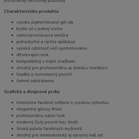
prirodzenej nechtovej platničky.
Charakteristika produktu
vysoko pigmentovaný gél lak
krytie už v jednej vrstve
samovyrovnávacia textúra
jednoduchá a rýchla aplikácia
vysoká odolnosť voči opotrebovaniu
dlhotrvajúci lesk
kompatibilný s inými značkami
vhodný pre profesionálnu aj domácu manikúru
hladký a rovnomerný povrch
šetrné odstránenie
Grafické a dizajnové prvky
intenzívne farebné odtiene s vysokou sýtosťou
elegantný glossy finish
profesionálny salon look
moderný čistý povrch bez šmúh
široká paleta farebných možností
vhodný pre minimalistický aj výrazný nail art