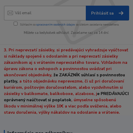
Prihlásiť sa
Súhlasím so
spracovaním osobných údajov
za účelom zasielania newslettera.
Môžete sa kedykoľvek odhlásiť. Zasielame raz za 14 dní.
3. Pri neprevzatí zásielky, si predávajúci vyhradzuje vyúčtovať
si náklady spojené s odoslaním a pri neprevzatí zásielky
zákazníkom aj s vrátením neprevzatého tovaru. Vzhľadom na
úpravu zákona o eshopoch a povinnosťou uvádzať pri
ukončovaní objednávky,
že ZAKÁZNÍK súhlasí s povinnosťou
platby,
a túto objednávku neprevezme, či už pri doručovaní
kuriérom, poštovým doručovateľom, alebo vyzdvihnutím si
zásielky v balíkomate, balíkoboxe, alzaboxe, j
e PREDÁVAJÚCI
oprávnený naúčtovať si poplatok
, úmyselne spôsobenú
škodu v minimálnej výške 10€ a viac podľa uváženia, alebo
stavu doručenia, výšky nákaldov na odoslanie a vrátenie.