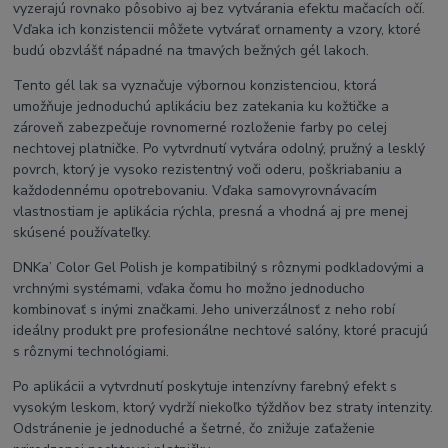
vyzerajú rovnako pôsobivo aj bez vytvárania efektu mačacích očí.
Vďaka ich konzistencii môžete vytvárať ornamenty a vzory, ktoré
budú obzvlášť nápadné na tmavých bežných gél lakoch.
Tento gél lak sa vyznačuje výbornou konzistenciou, ktorá
umožňuje jednoduchú aplikáciu bez zatekania ku kožtičke a
zároveň zabezpečuje rovnomerné rozloženie farby po celej
nechtovej platničke. Po vytvrdnutí vytvára odolný, pružný a lesklý
povrch, ktorý je vysoko rezistentný voči oderu, poškriabaniu a
každodennému opotrebovaniu. Vďaka samovyrovnávacím
vlastnostiam je aplikácia rýchla, presná a vhodná aj pre menej
skúsené používateľky.
DNKa’ Color Gel Polish je kompatibilný s rôznymi podkladovými a
vrchnými systémami, vďaka čomu ho možno jednoducho
kombinovať s inými značkami. Jeho univerzálnosť z neho robí
ideálny produkt pre profesionálne nechtové salóny, ktoré pracujú
s rôznymi technológiami.
Po aplikácii a vytvrdnutí poskytuje intenzívny farebný efekt s
vysokým leskom, ktorý vydrží niekoľko týždňov bez straty intenzity.
Odstránenie je jednoduché a šetrné, čo znižuje zaťaženie