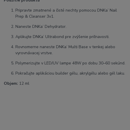
Použitie produktu
Pripravte zmatnené a čisté nechty pomocou DNKa’ Nail
Prep & Cleanser 3v1.
Naneste DNKa’ Dehydrator.
Aplikujte DNKa’ Ultrabond pre zvýšenie priľnavosti.
Rovnomerne naneste DNKa’ Multi Base v tenkej alebo
vyrovnávacej vrstve.
Polymerizujte v LED/UV lampe 48W po dobu 30–60 sekúnd.
Pokračujte aplikáciou builder gélu, akrylgélu alebo gél laku.
Objem:
12 ml
SEO kľúčové slová:
DNKa Multi Base, univerzálna báza na nechty, professional nail
base, UV LED base coat, elastická báza na nechty,
samovyrovnávacia báza, báza pod builder gel, báza pod akrylgél,
nail base gel, gélová báza na nechty, podkladová báza DNKa,
salon nails, professional manicure, nail prep base, glossy nail