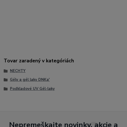
base, adhesion base gel, flexible base coat, nail strengthening
base, builder gel base, manicure base
Hashtagy:
#DNKa #MultiBase #NailBase #ProfessionalNails #GelNails
#NailTech #SalonNails #UVGel #LEDGel #BuilderGel #Acrygel
#NaturalNails #GlossyNails #NailDesign #NailArtist #FlexibleBase
#StrongNails #ModernNails #BeautyNails #ProfessionalManicure
Tovar zaradený v kategóriách
NECHTY
Gély a gél laky DNKa'
Podkladové UV Gél-laky
Nepremeškajte novinky, akcie a