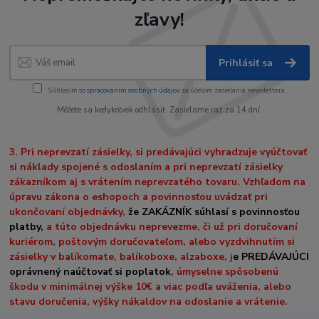
zľavy!
Prihlásiť sa
Súhlasím so
spracovaním osobných údajov
za účelom zasielania newslettera.
Môžete sa kedykoľvek odhlásiť. Zasielame raz za 14 dní.
3. Pri neprevzatí zásielky, si predávajúci vyhradzuje vyúčtovať
si náklady spojené s odoslaním a pri neprevzatí zásielky
zákazníkom aj s vrátením neprevzatého tovaru. Vzhľadom na
úpravu zákona o eshopoch a povinnosťou uvádzať pri
ukončovaní objednávky,
že ZAKÁZNÍK súhlasí s povinnosťou
platby,
a túto objednávku neprevezme, či už pri doručovaní
kuriérom, poštovým doručovateľom, alebo vyzdvihnutím si
zásielky v balíkomate, balíkoboxe, alzaboxe, j
e PREDÁVAJÚCI
oprávnený naúčtovať si poplatok
, úmyselne spôsobenú
škodu v minimálnej výške 10€ a viac podľa uváženia, alebo
stavu doručenia, výšky nákaldov na odoslanie a vrátenie.