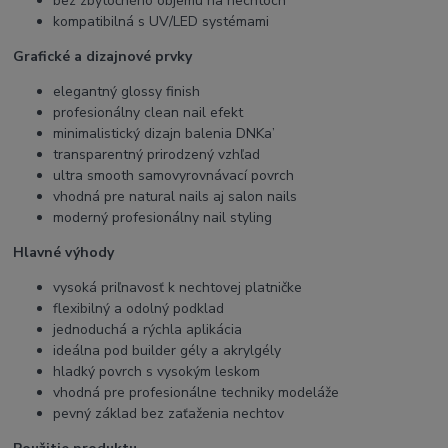
bez zbytočného objemu na nechtoch
kompatibilná s UV/LED systémami
Grafické a dizajnové prvky
elegantný glossy finish
profesionálny clean nail efekt
minimalistický dizajn balenia DNKa’
transparentný prirodzený vzhľad
ultra smooth samovyrovnávací povrch
vhodná pre natural nails aj salon nails
moderný profesionálny nail styling
Hlavné výhody
vysoká priľnavosť k nechtovej platničke
flexibilný a odolný podklad
jednoduchá a rýchla aplikácia
ideálna pod builder gély a akrylgély
hladký povrch s vysokým leskom
vhodná pre profesionálne techniky modeláže
pevný základ bez zaťaženia nechtov