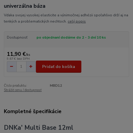
univerzálna báza
Vďaka svojej vysokej elasticite a výnimočnej adhézii spoľahlivo drží aj na
tenkých a problematických nechtoch.
celý popis
Dostupnosť
po objednaní dodáme do 2 - 3 dní 10 ks
11,90 €
/
ks
9,67 €
bez DPH
Pridať do košíka
Číslo produktu:
MBD12
Strážiť cenu / dostupnosť
Kompletné špecifikácie
DNKa' Multi Base 12ml