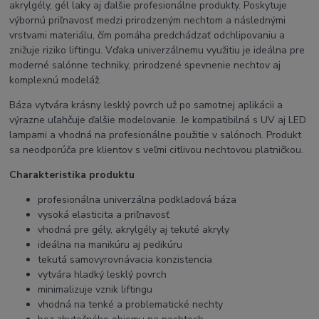
akrylgély, gél laky aj ďalšie profesionálne produkty. Poskytuje
výbornú priľnavosť medzi prirodzeným nechtom a následnými
vrstvami materiálu, čím pomáha predchádzať odchlipovaniu a
znižuje riziko liftingu. Vďaka univerzálnemu využitiu je ideálna pre
moderné salónne techniky, prirodzené spevnenie nechtov aj
komplexnú modeláž.
Báza vytvára krásny lesklý povrch už po samotnej aplikácii a
výrazne uľahčuje ďalšie modelovanie. Je kompatibilná s UV aj LED
lampami a vhodná na profesionálne použitie v salónoch. Produkt
sa neodporúča pre klientov s veľmi citlivou nechtovou platničkou.
Charakteristika produktu
profesionálna univerzálna podkladová báza
vysoká elasticita a priľnavosť
vhodná pre gély, akrylgély aj tekuté akryly
ideálna na manikúru aj pedikúru
tekutá samovyrovnávacia konzistencia
vytvára hladký lesklý povrch
minimalizuje vznik liftingu
vhodná na tenké a problematické nechty