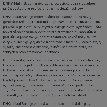
DNKa’ Multi Base – univerzálna elastická báza s vysokou
priľnavosťou pre profesionálnu modeláž nechtov
DNKa’ Multi Base je profesionálna podkladová báza novej
generácie určená pre maximálnu priľnavosť, flexibilitu a stabilitu
pri práci s gélovými, akrylovými aj akrylgélovými systémami. Táto
univerzálna báza bola vyvinutá pre profesionálnu manikúru aj
pedikúru a predstavuje ideálny základ pre pevné bázy, tekuté
akryly, builder gély aj ďalšie modelovacie materiály. Vďaka svojej
vysokej elasticite a výnimočnej adhézii spoľahlivo drží aj na
tenkých a problematických nechtoch.
Multi Base disponuje tekutou samovyrovnávacou konzistenciou,
ktorá umožňuje jednoduchú a rýchlu aplikáciu bez zatekania ku
kožtičke. Materiál sa rovnomerne rozprestiera po povrchu
nechtovej platničky, vytvára správnu architektúru a zabezpečuje
hladký profesionálny finiš s vysokým leskom. Báza pomáha
vytvoriť pevný, no zároveň prirodzene pôsobiaci podklad bez
zbytočného objemu, čo ocenia profesionálne nechtové dizajnérky
aj klientky preferujúce elegantný minimalistický vzhľad.
DNKa’ Multi Base je vhodná ako podklad pod builder gély,