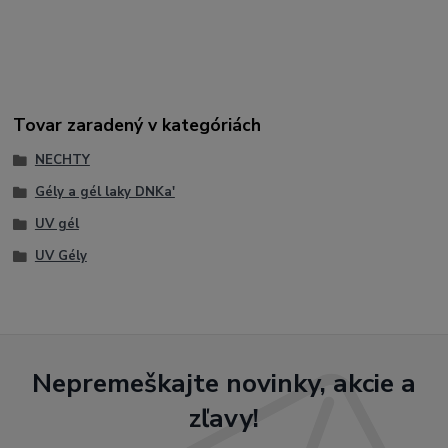
#ProfessionalNails #BuilderGelShimmer #GelNails #LuxuryNails
#NailArtist #SalonNails #UVGel #LEDGel #HardGel
#NailExtension #NudeNails #SparkleNails #ModernNails
Tovar zaradený v kategóriách
NECHTY
Gély a gél laky DNKa'
UV gél
UV Gély
Nepremeškajte novinky, akcie a
zľavy!