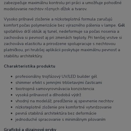
zabezpečuje maximálnu kontrolu pri práci a umožňuje pohodlné
modelovanie nechtov rôznych dĺžok a tvarov.
Vysoko priľnavé zloženie a nízkoteplotná formula zaručujú
komfort počas polymerizácie bez výrazného pálenia v lampe.
Gél
spoľahlivo drží oblúk aj tunel, nedeformuje sa počas nosenia a
zachováva si pevnosť aj pri zmenách teploty. Pri tenšej vrstve si
zachováva elasticitu a prirodzene spolupracuje s nechtovou
platničkou, pri hrubšej aplikácii poskytuje maximálnu pevnosť a
stabilitu architektúry.
Charakteristika produktu
profesionálny trojfázový UV/LED builder gél
shimmer efekt s jemnými trblietavými časticami
tixotropná samovyrovnávacia konzistencia
vysoká priľnavosť a dlhodobá výdrž
vhodný na modeláž, predĺženie aj spevnenie nechtov
nízkoteplotné zloženie pre komfortné vytvrdzovanie
pevná stabilná architektúra bez deformácie
jednoduché spracovanie s minimálnym pilovaním
Grafické a dizajnové prvky