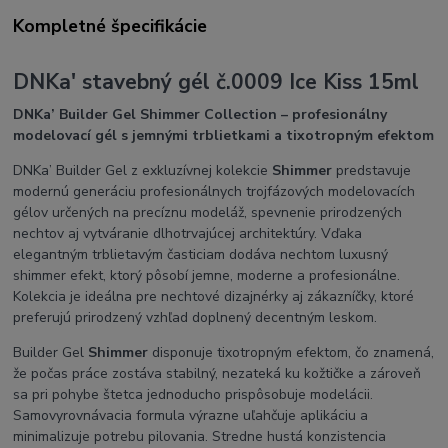
Kompletné špecifikácie
DNKa' stavebný gél č.0009 Ice Kiss 15ml
DNKa’ Builder Gel Shimmer Collection – profesionálny
modelovací gél s jemnými trblietkami a tixotropným efektom
DNKa’ Builder Gel z exkluzívnej kolekcie
Shimmer
predstavuje
modernú generáciu profesionálnych trojfázových modelovacích
gélov určených na precíznu modeláž, spevnenie prirodzených
nechtov aj vytváranie dlhotrvajúcej architektúry. Vďaka
elegantným trblietavým časticiam dodáva nechtom luxusný
shimmer efekt, ktorý pôsobí jemne, moderne a profesionálne.
Kolekcia je ideálna pre nechtové dizajnérky aj zákazníčky, ktoré
preferujú prirodzený vzhľad doplnený decentným leskom.
Builder Gel
Shimmer
disponuje tixotropným efektom, čo znamená,
že počas práce zostáva stabilný, nezateká ku kožtičke a zároveň
sa pri pohybe štetca jednoducho prispôsobuje modelácii.
Samovyrovnávacia formula výrazne uľahčuje aplikáciu a
minimalizuje potrebu pilovania. Stredne hustá konzistencia