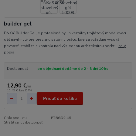
builder gel
DNKa’ Builder Gel je profesionálny univerzálny trojfázový modelovací
gél navrhnutý pre precíznu salónnu prácu, kde sa vyžaduje vysoká
pevnosť, stabilita a kontrola nad výslednou architektúrou nechtu.
celý
popis
Dostupnosť
po objednaní dodáme do 2 - 3 dní 10 ks
12,90 €
/
ks
10,49 €
bez DPH
Pridať do košíka
Číslo produktu:
FTBGD9-15
Strážiť cenu / dostupnosť