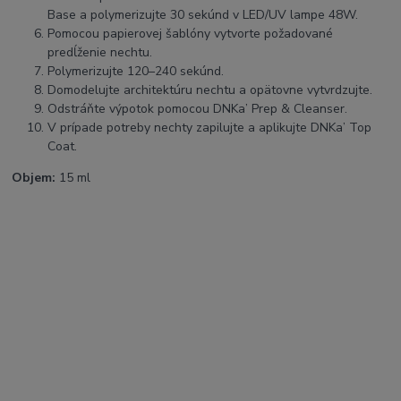
Base a polymerizujte 30 sekúnd v LED/UV lampe 48W.
Pomocou papierovej šablóny vytvorte požadované
predĺženie nechtu.
Polymerizujte 120–240 sekúnd.
Domodelujte architektúru nechtu a opätovne vytvrdzujte.
Odstráňte výpotok pomocou DNKa’ Prep & Cleanser.
V prípade potreby nechty zapilujte a aplikujte DNKa’ Top
Coat.
Objem:
15 ml
SEO kľúčové slová:
DNKa Builder Gel Shimmer, shimmer builder gel, builder gel s
trblietkami, UV LED modelovací gél, profesionálny builder gél, gél
na predĺženie nechtov, glitter builder gel, nude shimmer nails,
samovyrovnávací gél, tixotropný builder gel, hard gel nails, salon
quality nails, modeláž nechtov, spevnenie nechtov, UV gél na
nechty, shimmer nails, luxury nail gel, nail extension gel,
professional nail system
Hashtagy:
#DNKa #BuilderGel #ShimmerNails #GlitterNails #NailTech