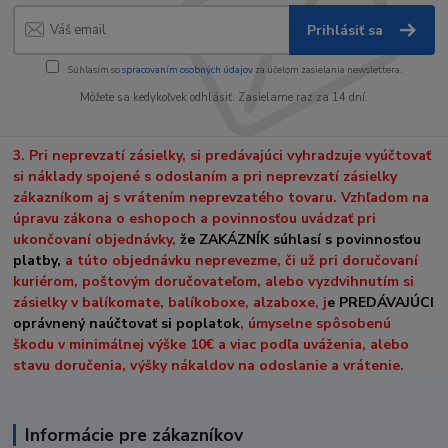
Prihlásiť sa
Súhlasím so
spracovaním osobných údajov
za účelom zasielania newslettera.
Môžete sa kedykoľvek odhlásiť. Zasielame raz za 14 dní.
3. Pri neprevzatí zásielky, si predávajúci vyhradzuje vyúčtovať
si náklady spojené s odoslaním a pri neprevzatí zásielky
zákazníkom aj s vrátením neprevzatého tovaru. Vzhľadom na
úpravu zákona o eshopoch a povinnosťou uvádzať pri
ukončovaní objednávky,
že ZAKÁZNÍK súhlasí s povinnosťou
platby,
a túto objednávku neprevezme, či už pri doručovaní
kuriérom, poštovým doručovateľom, alebo vyzdvihnutím si
zásielky v balíkomate, balíkoboxe, alzaboxe, j
e PREDÁVAJÚCI
oprávnený naúčtovať si poplatok
, úmyselne spôsobenú
škodu v minimálnej výške 10€ a viac podľa uváženia, alebo
stavu doručenia, výšky nákaldov na odoslanie a vrátenie.
Informácie pre zákazníkov