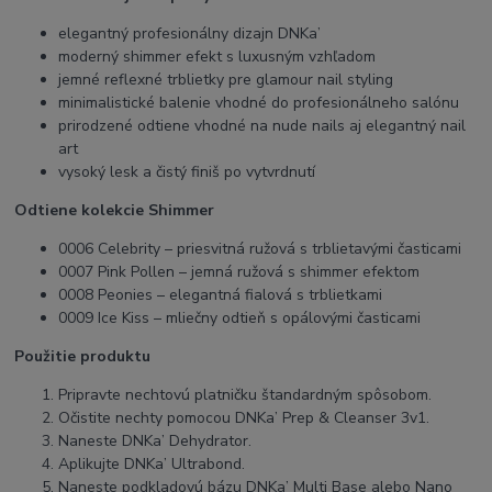
elegantný profesionálny dizajn DNKa’
moderný shimmer efekt s luxusným vzhľadom
jemné reflexné trblietky pre glamour nail styling
minimalistické balenie vhodné do profesionálneho salónu
prirodzené odtiene vhodné na nude nails aj elegantný nail
art
vysoký lesk a čistý finiš po vytvrdnutí
Odtiene kolekcie Shimmer
0006 Celebrity – priesvitná ružová s trblietavými časticami
0007 Pink Pollen – jemná ružová s shimmer efektom
0008 Peonies – elegantná fialová s trblietkami
0009 Ice Kiss – mliečny odtieň s opálovými časticami
Použitie produktu
Pripravte nechtovú platničku štandardným spôsobom.
Očistite nechty pomocou DNKa’ Prep & Cleanser 3v1.
Naneste DNKa’ Dehydrator.
Aplikujte DNKa’ Ultrabond.
Naneste podkladovú bázu DNKa’ Multi Base alebo Nano