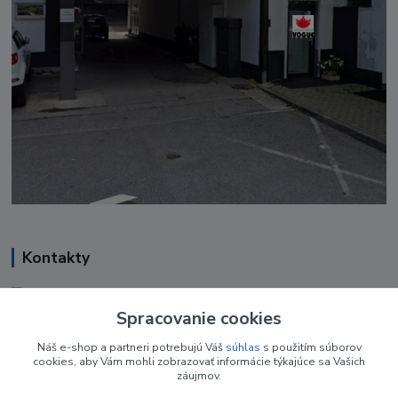
Kontakty
Renáta Harenčáková
+421 948 050 205
Spracovanie cookies
Denne od 8.00- 16.00
Náš e-shop a partneri potrebujú Váš
súhlas
s použitím súborov
cookies, aby Vám mohli zobrazovať informácie týkajúce sa Vašich
nechtovyobchodik@gmail.com
záujmov.