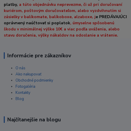
platby,
a túto objednávku neprevezme, či už pri doručovaní
kuriérom, poštovým doručovateľom, alebo vyzdvihnutím si
zásielky v balíkomate, balíkoboxe, alzaboxe, j
e PREDÁVAJÚCI
oprávnený naúčtovať si poplatok
, úmyselne spôsobenú
škodu v minimálnej výške 10€ a viac podľa uváženia, alebo
stavu doručenia, výšky nákaldov na odoslanie a vrátenie.
Informácie pre zákazníkov
O nás
Ako nakupovať
Obchodné podmienky
Fotogaléria
Kontakty
Blog
Najčítanejšie na blogu