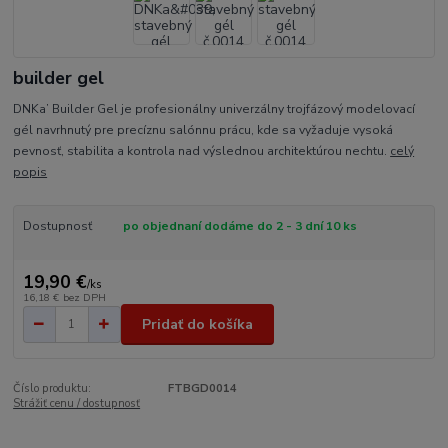
builder gel
DNKa’ Builder Gel je profesionálny univerzálny trojfázový modelovací
gél navrhnutý pre precíznu salónnu prácu, kde sa vyžaduje vysoká
pevnosť, stabilita a kontrola nad výslednou architektúrou nechtu.
celý
popis
Dostupnosť
po objednaní dodáme do 2 - 3 dní 10 ks
19,90 €
/
ks
16,18 €
bez DPH
Pridať do košíka
Číslo produktu:
FTBGD0014
Strážiť cenu / dostupnosť