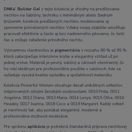
DNKa’ Builder Gel
z tejto kolekcie je vhodný na predlžovanie
nechtov na šablóny, techniku s minimálnym alebo žiadnym
brúsením, korekcie predĺžených nechtov, modelovanie aj
spevnenie prirodzených nechtov. Vďaka svojej stabilite umožňuje
pracovať efektívne a často aj bez nadmerného pilovania, čo šetrí
čas a znižuje zaťaženie prírodného nechtu.
Významnou vlastnosťou je
pigmentácia
v rozsahu 80 % až 95 %,
ktorá zabezpečuje intenzívne krytie a elegantný vzhľad už pri
jednej vrstve. Materiál je pevný, odolný a zároveň všestranný, čo
ho robí ideálnym pre profesionálne použitie v salónoch, kde sa
vyžaduje vysoká kvalita výsledku a spoľahlivosť materiálu.
Kolekcia Powerful Women obsahuje desať unikátnych odtieňov
inšpirovaných silnými ženskými osobnosťami: 0010 Frida, 0011
Angelina, 0012 Diana, 0013 Maria, 0014 Lesya, 0015 Olha, 0016
Headey, 0017 Joanna, 0018 Coco a 0019 Margaret. Každý odtieň
je navrhnutý tak, aby ponúkal elegantné, moderné a
profesionálne možnosti modelácie.
Pre správnu
aplikáciu
je potrebná štandardná príprava nechtovej