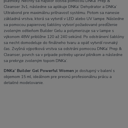
platničky. Nechty sa najskôr očistia pomocou DNKa’ Prep &
Cleanser 3v1, následne sa aplikuje DNKa’ Dehydrator a DNKa’
Ultrabond pre maximálnu priľnavosť systému. Potom sa nanesie
základná vrstva, ktorá sa vytvrdí v LED alebo UV lampe. Následne
sa pomocou papierovej šablóny vytvorí požadované predĺženie
zvoleným odtieňom Builder Gelu a polymerizuje sa v lampe s
výkonom 48W približne 120 až 240 sekúnd. Po odstránení šablóny
sa necht domodeluje do finálneho tvaru a opäť vytvrdí rovnaký
čas. Zvyšná výpotková vrstva sa odstráni pomocou DNKa’ Prep &
Cleanser, povrch sa v prípade potreby upraví pilníkom a následne
sa prekryje zvoleným topom DNKa’.
DNKa’ Builder Gel Powerful Women
je dostupný v balení s
objemom 15 ml, ideálnom pre presnú profesionálnu prácu a
detailné modelovanie.
SEO titulok:
DNKa’ Builder Gel Powerful Women 30ml – Profesionálny tvrdý
modelovací gél
Meta popis:
DNKa’ Builder Gel Powerful Women je prémiový trojfázový gél s
vysokou pigmentáciou a pevnosťou. Ideálny na modelovanie,