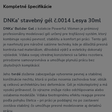
Kompletné špecifikácie
DNKa' stavebný gél č.0014 Lesya 30ml
DNKa’ Builder Gel
z kolekcie Powerful Women je prémiový
profesionálny modelovací gél určený pre trojfázový systém, ktorý
kombinuje vysokú pevnosť, stabilitu a komfort pri práci. Tento gél
je navrhnutý pre náročné salónne techniky, kde je dôležitá presná
kontrola nad materiálom, dlhodobá výdrž a esteticky dokonalý
výsledok. Vďaka svojej strednej konzistencii sa ľahko rozotiera,
prirodzene samovyrovnáva a umožňuje plynulú prácu bez
zbytočných komplikácií.
Jeho
tvrdé
zloženie zabezpečuje vytvorenie pevnej a stabilnej
konštrukcie nechtu, ktorá si počas nosenia zachováva tvar, oblúk
aj celkovú architektúru bez deformácie. Gél je nízkoteplotný a má
vysokú priľnavosť, čo výrazne znižuje riziko odchlipovania alebo
oslabenia modeláže. Vďaka tixotropnému efektu reaguje presne
podľa pohybu štetca – pri práci je poddajný, no po zastavení
zostáva stabilný, čo umožňuje presné modelovanie aj detailnú
prácu.