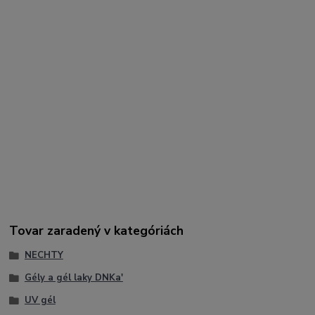
spevnenie a predlžovanie nechtov.
Kľúčové slová:
DNKa Builder Gel Powerful Women, modelovací gél, builder gel
na nechty, trojfázový gél, tvrdý gél na nechty, predlžovanie
nechtov, gélová modeláž, UV LED gél, DNKa produkty, spevnenie
nechtov, profesionálny gél, salon nails gel, pigmentovaný builder
gel
Hashtagy:
#DNKa #BuilderGel #PowerfulWomen #NailGel #GelNails
#NailExtension #ProfessionalNails #NailTech #NailDesign
#Manicure #SalonNails #GelSystem #BeautyNails #StrongNails
Tovar zaradený v kategóriách
NECHTY
Gély a gél laky DNKa'
UV gél