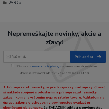
UV Gély
Nepremeškajte novinky, akcie a
zľavy!
Prihlásiť sa
Súhlasím so
spracovaním osobných údajov
za účelom zasielania newslettera.
Môžete sa kedykoľvek odhlásiť. Zasielame raz za 14 dní.
3. Pri neprevzatí zásielky, si predávajúci vyhradzuje vyúčtovať
si náklady spojené s odoslaním a pri neprevzatí zásielky
zákazníkom aj s vrátením neprevzatého tovaru. Vzhľadom na
úpravu zákona o eshopoch a povinnosťou uvádzať pri
ukončovaní objednávky,
že ZAKÁZNÍK súhlasí s povinnosťou