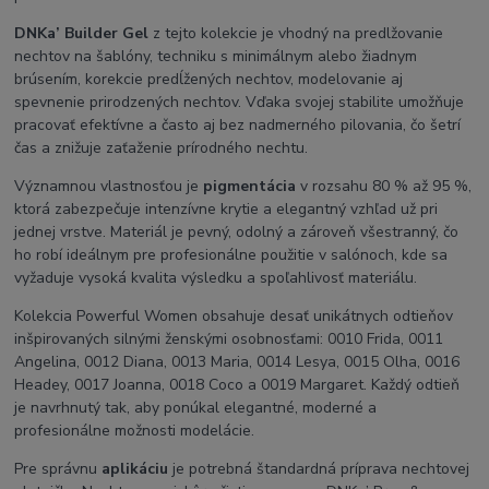
DNKa’ Builder Gel
z tejto kolekcie je vhodný na predlžovanie
nechtov na šablóny, techniku s minimálnym alebo žiadnym
brúsením, korekcie predĺžených nechtov, modelovanie aj
spevnenie prirodzených nechtov. Vďaka svojej stabilite umožňuje
pracovať efektívne a často aj bez nadmerného pilovania, čo šetrí
čas a znižuje zaťaženie prírodného nechtu.
Významnou vlastnosťou je
pigmentácia
v rozsahu 80 % až 95 %,
ktorá zabezpečuje intenzívne krytie a elegantný vzhľad už pri
jednej vrstve. Materiál je pevný, odolný a zároveň všestranný, čo
ho robí ideálnym pre profesionálne použitie v salónoch, kde sa
vyžaduje vysoká kvalita výsledku a spoľahlivosť materiálu.
Kolekcia Powerful Women obsahuje desať unikátnych odtieňov
inšpirovaných silnými ženskými osobnosťami: 0010 Frida, 0011
Angelina, 0012 Diana, 0013 Maria, 0014 Lesya, 0015 Olha, 0016
Headey, 0017 Joanna, 0018 Coco a 0019 Margaret. Každý odtieň
je navrhnutý tak, aby ponúkal elegantné, moderné a
profesionálne možnosti modelácie.
Pre správnu
aplikáciu
je potrebná štandardná príprava nechtovej