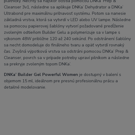
platničky. Nechty sa najskôr očistia pomocou DNKa’ Prep &
Cleanser 3v1, následne sa aplikuje DNKa’ Dehydrator a DNKa’
Ultrabond pre maximálnu priľnavosť systému. Potom sa nanesie
základná vrstva, ktorá sa vytvrdí v LED alebo UV lampe. Následne
sa pomocou papierovej šablóny vytvorí požadované predĺženie
zvoleným odtieňom Builder Gelu a polymerizuje sa v lampe s
výkonom 48W približne 120 až 240 sekúnd. Po odstránení šablóny
sa necht domodeluje do finálneho tvaru a opäť vytvrdí rovnaký
čas. Zvyšná výpotková vrstva sa odstráni pomocou DNKa’ Prep &
Cleanser, povrch sa v prípade potreby upraví pilníkom a následne
sa prekryje zvoleným topom DNKa’.
DNKa’ Builder Gel Powerful Women
je dostupný v balení s
objemom 15 ml, ideálnom pre presnú profesionálnu prácu a
detailné modelovanie.
SEO titulok:
DNKa’ Builder Gel Powerful Women 15ml – Profesionálny tvrdý
modelovací gél
Meta popis:
DNKa’ Builder Gel Powerful Women je prémiový trojfázový gél s
vysokou pigmentáciou a pevnosťou. Ideálny na modelovanie,