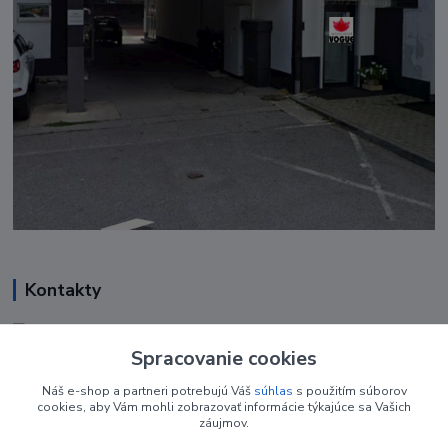
Kontakty
Renáta Harenčáková
+421 948 050 205
Spracovanie cookies
Denne od 8.00- 16.00
Náš e-shop a partneri potrebujú Váš
súhlas
s použitím súborov
cookies, aby Vám mohli zobrazovať informácie týkajúce sa Vašich
nechtovyobchodik@gmail.com
záujmov.