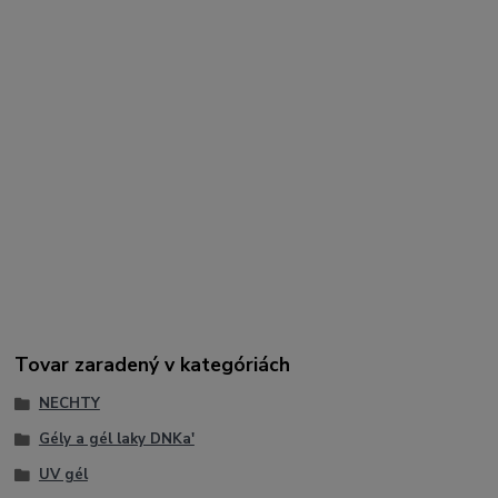
spevnenie a predlžovanie nechtov.
Kľúčové slová:
DNKa Builder Gel Powerful Women, modelovací gél, builder gel
na nechty, trojfázový gél, tvrdý gél na nechty, predlžovanie
nechtov, gélová modeláž, UV LED gél, DNKa produkty, spevnenie
nechtov, profesionálny gél, salon nails gel, pigmentovaný builder
gel
Hashtagy:
#DNKa #BuilderGel #PowerfulWomen #NailGel #GelNails
#NailExtension #ProfessionalNails #NailTech #NailDesign
#Manicure #SalonNails #GelSystem #BeautyNails #StrongNails
Tovar zaradený v kategóriách
NECHTY
Gély a gél laky DNKa'
UV gél