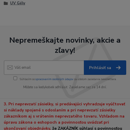
UV Gély
Nepremeškajte novinky, akcie a
zľavy!
Prihlásiť sa
Súhlasím so
spracovaním osobných údajov
za účelom zasielania newslettera.
Môžete sa kedykoľvek odhlásiť. Zasielame raz za 14 dní.
3. Pri neprevzatí zásielky, si predávajúci vyhradzuje vyúčtovať
si náklady spojené s odoslaním a pri neprevzatí zásielky
zákazníkom aj s vrátením neprevzatého tovaru. Vzhľadom na
úpravu zákona o eshopoch a povinnosťou uvádzať pri
ukončovaní objednávky,
že ZAKÁZNÍK súhlasí s povinnosťou