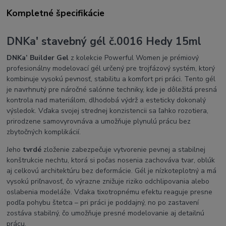
Kompletné špecifikácie
DNKa' stavebný gél č.0016 Hedy 15ml
DNKa’ Builder Gel
z kolekcie Powerful Women je prémiový
profesionálny modelovací gél určený pre trojfázový systém, ktorý
kombinuje vysokú pevnosť, stabilitu a komfort pri práci. Tento gél
je navrhnutý pre náročné salónne techniky, kde je dôležitá presná
kontrola nad materiálom, dlhodobá výdrž a esteticky dokonalý
výsledok. Vďaka svojej strednej konzistencii sa ľahko rozotiera,
prirodzene samovyrovnáva a umožňuje plynulú prácu bez
zbytočných komplikácií.
Jeho
tvrdé
zloženie zabezpečuje vytvorenie pevnej a stabilnej
konštrukcie nechtu, ktorá si počas nosenia zachováva tvar, oblúk
aj celkovú architektúru bez deformácie. Gél je nízkoteplotný a má
vysokú priľnavosť, čo výrazne znižuje riziko odchlipovania alebo
oslabenia modeláže. Vďaka tixotropnému efektu reaguje presne
podľa pohybu štetca – pri práci je poddajný, no po zastavení
zostáva stabilný, čo umožňuje presné modelovanie aj detailnú
prácu.