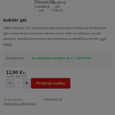
builder gel
DNKa’ Builder Gel je profesionálny univerzálny trojfázový modelovací
gél navrhnutý pre precíznu salónnu prácu, kde sa vyžaduje vysoká
pevnosť, stabilita a kontrola nad výslednou architektúrou nechtu.
celý
popis
Dostupnosť
po objednaní dodáme do 2 - 3 dní 10 ks
12,90 €
/
ks
10,49 €
bez DPH
Pridať do košíka
Číslo produktu:
FTBGD16-15
Strážiť cenu / dostupnosť