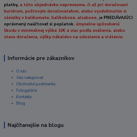
platby,
a túto objednávku neprevezme, či už pri doručovaní
kuriérom, poštovým doručovateľom, alebo vyzdvihnutím si
zásielky v balíkomate, balíkoboxe, alzaboxe, j
e PREDÁVAJÚCI
oprávnený naúčtovať si poplatok
, úmyselne spôsobenú
škodu v minimálnej výške 10€ a viac podľa uváženia, alebo
stavu doručenia, výšky nákaldov na odoslanie a vrátenie.
Informácie pre zákazníkov
O nás
Ako nakupovať
Obchodné podmienky
Fotogaléria
Kontakty
Blog
Najčítanejšie na blogu