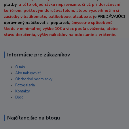
platby,
a túto objednávku neprevezme, či už pri doručovaní
kuriérom, poštovým doručovateľom, alebo vyzdvihnutím si
zásielky v balíkomate, balíkoboxe, alzaboxe, j
e PREDÁVAJÚCI
oprávnený naúčtovať si poplatok
, úmyselne spôsobenú
škodu v minimálnej výške 10€ a viac podľa uváženia, alebo
stavu doručenia, výšky nákaldov na odoslanie a vrátenie.
Informácie pre zákazníkov
O nás
Ako nakupovať
Obchodné podmienky
Fotogaléria
Kontakty
Blog
Najčítanejšie na blogu