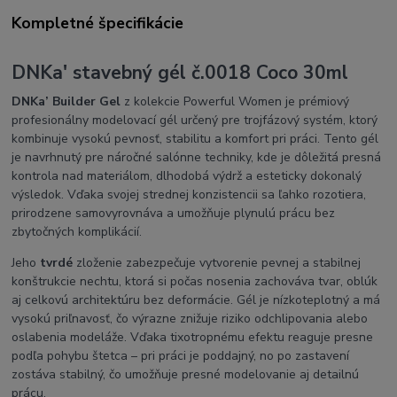
Kompletné špecifikácie
DNKa' stavebný gél č.0018 Coco 30ml
DNKa’ Builder Gel
z kolekcie Powerful Women je prémiový
profesionálny modelovací gél určený pre trojfázový systém, ktorý
kombinuje vysokú pevnosť, stabilitu a komfort pri práci. Tento gél
je navrhnutý pre náročné salónne techniky, kde je dôležitá presná
kontrola nad materiálom, dlhodobá výdrž a esteticky dokonalý
výsledok. Vďaka svojej strednej konzistencii sa ľahko rozotiera,
prirodzene samovyrovnáva a umožňuje plynulú prácu bez
zbytočných komplikácií.
Jeho
tvrdé
zloženie zabezpečuje vytvorenie pevnej a stabilnej
konštrukcie nechtu, ktorá si počas nosenia zachováva tvar, oblúk
aj celkovú architektúru bez deformácie. Gél je nízkoteplotný a má
vysokú priľnavosť, čo výrazne znižuje riziko odchlipovania alebo
oslabenia modeláže. Vďaka tixotropnému efektu reaguje presne
podľa pohybu štetca – pri práci je poddajný, no po zastavení
zostáva stabilný, čo umožňuje presné modelovanie aj detailnú
prácu.