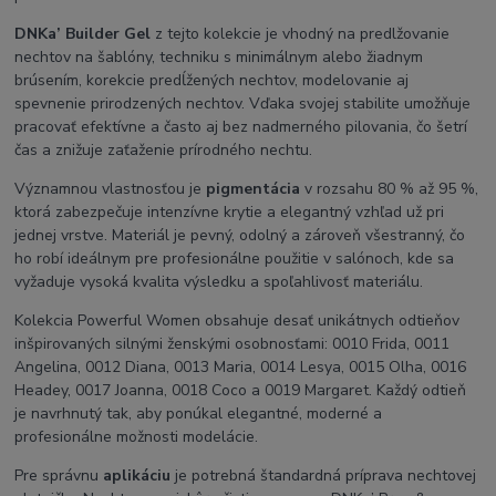
DNKa’ Builder Gel
z tejto kolekcie je vhodný na predlžovanie
nechtov na šablóny, techniku s minimálnym alebo žiadnym
brúsením, korekcie predĺžených nechtov, modelovanie aj
spevnenie prirodzených nechtov. Vďaka svojej stabilite umožňuje
pracovať efektívne a často aj bez nadmerného pilovania, čo šetrí
čas a znižuje zaťaženie prírodného nechtu.
Významnou vlastnosťou je
pigmentácia
v rozsahu 80 % až 95 %,
ktorá zabezpečuje intenzívne krytie a elegantný vzhľad už pri
jednej vrstve. Materiál je pevný, odolný a zároveň všestranný, čo
ho robí ideálnym pre profesionálne použitie v salónoch, kde sa
vyžaduje vysoká kvalita výsledku a spoľahlivosť materiálu.
Kolekcia Powerful Women obsahuje desať unikátnych odtieňov
inšpirovaných silnými ženskými osobnosťami: 0010 Frida, 0011
Angelina, 0012 Diana, 0013 Maria, 0014 Lesya, 0015 Olha, 0016
Headey, 0017 Joanna, 0018 Coco a 0019 Margaret. Každý odtieň
je navrhnutý tak, aby ponúkal elegantné, moderné a
profesionálne možnosti modelácie.
Pre správnu
aplikáciu
je potrebná štandardná príprava nechtovej