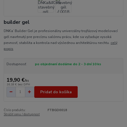
builder gel
DNKa’ Builder Gel je profesionálny univerzálny trojfázový modelovací
gél navrhnutý pre precíznu salónnu prácu, kde sa vyžaduje vysoká
pevnosť, stabilita a kontrola nad výslednou architektúrou nechtu.
celý
popis
Dostupnosť
po objednaní dodáme do 2 - 3 dní 10 ks
19,90 €
/
ks
16,18 €
bez DPH
Pridať do košíka
Číslo produktu:
FTBGD0018
Strážiť cenu / dostupnosť