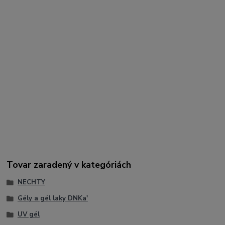
spevnenie a predlžovanie nechtov.
Kľúčové slová:
DNKa Builder Gel Powerful Women, modelovací gél, builder gel
na nechty, trojfázový gél, tvrdý gél na nechty, predlžovanie
nechtov, gélová modeláž, UV LED gél, DNKa produkty, spevnenie
nechtov, profesionálny gél, salon nails gel, pigmentovaný builder
gel
Hashtagy:
#DNKa #BuilderGel #PowerfulWomen #NailGel #GelNails
#NailExtension #ProfessionalNails #NailTech #NailDesign
#Manicure #SalonNails #GelSystem #BeautyNails #StrongNails
Tovar zaradený v kategóriách
NECHTY
Gély a gél laky DNKa'
UV gél