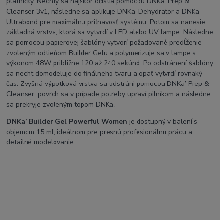
platničky. Nechty sa najskôr očistia pomocou DNKa’ Prep &
Cleanser 3v1, následne sa aplikuje DNKa’ Dehydrator a DNKa’
Ultrabond pre maximálnu priľnavosť systému. Potom sa nanesie
základná vrstva, ktorá sa vytvrdí v LED alebo UV lampe. Následne
sa pomocou papierovej šablóny vytvorí požadované predĺženie
zvoleným odtieňom Builder Gelu a polymerizuje sa v lampe s
výkonom 48W približne 120 až 240 sekúnd. Po odstránení šablóny
sa necht domodeluje do finálneho tvaru a opäť vytvrdí rovnaký
čas. Zvyšná výpotková vrstva sa odstráni pomocou DNKa’ Prep &
Cleanser, povrch sa v prípade potreby upraví pilníkom a následne
sa prekryje zvoleným topom DNKa’.
DNKa’ Builder Gel Powerful Women
je dostupný v balení s
objemom 15 ml, ideálnom pre presnú profesionálnu prácu a
detailné modelovanie.
SEO titulok:
DNKa’ Builder Gel Powerful Women 30ml – Profesionálny tvrdý
modelovací gél
Meta popis:
DNKa’ Builder Gel Powerful Women je prémiový trojfázový gél s
vysokou pigmentáciou a pevnosťou. Ideálny na modelovanie,