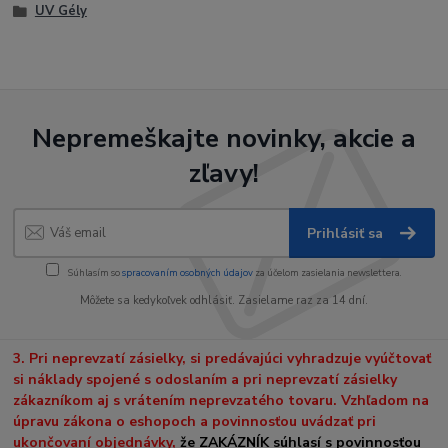
UV Gély
Nepremeškajte novinky, akcie a
zľavy!
Prihlásiť sa
Súhlasím so
spracovaním osobných údajov
za účelom zasielania newslettera.
Môžete sa kedykoľvek odhlásiť. Zasielame raz za 14 dní.
3. Pri neprevzatí zásielky, si predávajúci vyhradzuje vyúčtovať
si náklady spojené s odoslaním a pri neprevzatí zásielky
zákazníkom aj s vrátením neprevzatého tovaru. Vzhľadom na
úpravu zákona o eshopoch a povinnosťou uvádzať pri
ukončovaní objednávky,
že ZAKÁZNÍK súhlasí s povinnosťou