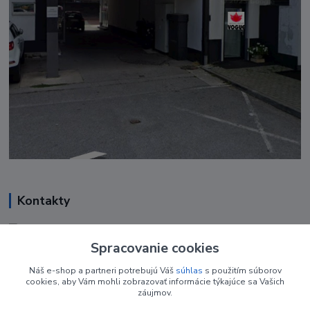
Kontakty
Renáta Harenčáková
+421 948 050 205
Spracovanie cookies
Denne od 8.00- 16.00
Náš e-shop a partneri potrebujú Váš
súhlas
s použitím súborov
cookies, aby Vám mohli zobrazovať informácie týkajúce sa Vašich
nechtovyobchodik@gmail.com
záujmov.