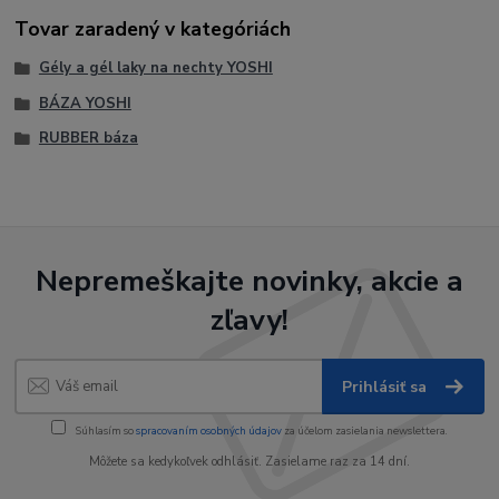
Tovar zaradený v kategóriách
Gély a gél laky na nechty YOSHI
BÁZA YOSHI
RUBBER báza
Nepremeškajte novinky, akcie a
zľavy!
Prihlásiť sa
Súhlasím so
spracovaním osobných údajov
za účelom zasielania newslettera.
Môžete sa kedykoľvek odhlásiť. Zasielame raz za 14 dní.