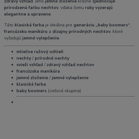
zdravý vzhľad
. Jeho
jemné zloženie
krásne
zjednocuje
prirodzenú farbu nechtov
, vďaka čomu
ruky vyzerajú
elegantne a upravene
.
Táto
klasická farba
je ideálna pre
generáciu „baby boomers“
,
francúzsku manikúru
a
dizajny prírodných nechtov
, ktoré
vyžadujú
jemné vylepšenie
.
mliečne ružový odtieň
nechty
/
prírodné nechty
svieži vzhľad
/
zdravý vzhľad nechtov
francúzska manikúra
jemné zloženie
/
jemné vylepšenie
klasická farba
baby boomers
(cieľová skupina)