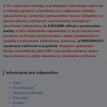
3. Pri neprevzatí zásielky, si predávajúci vyhradzuje vyúčtovať
si náklady spojené s odoslaním a pri neprevzatí zásielky
zákazníkom aj s vrátením neprevzatého tovaru. Vzhľadom na
úpravu zákona o eshopoch a povinnosťou uvádzať pri
ukončovaní objednávky,
že ZAKÁZNÍK súhlasí s povinnosťou
platby,
a túto objednávku neprevezme, či už pri doručovaní
kuriérom, poštovým doručovateľom, alebo vyzdvihnutím si
zásielky v balíkomate, balíkoboxe, alzaboxe, j
e PREDÁVAJÚCI
oprávnený naúčtovať si poplatok
, úmyselne spôsobenú
škodu v minimálnej výške 10€ a viac podľa uváženia, alebo
stavu doručenia, výšky nákaldov na odoslanie a vrátenie.
Informácie pre zákazníkov
O nás
Ako nakupovať
Obchodné podmienky
Fotogaléria
Kontakty