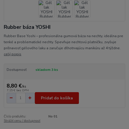
Rubber báza YOSHI
Rubber Base Yoshi – profesionálna gumová báza na nechty, ideálna pre
tenké a problematické nechty. Spevňuje nechtovú platničku, zvyšuje
priľnavosť gélového laku a zaručuje dlhotrvajúcu manikúru až 4 týždne.
celý popis
Dostupnosť
skladom 3 ks
8,80 €
/
ks
7,15 €
bez DPH
Pridať do košíka
Číslo produktu:
No 01
Strážiť cenu / dostupnosť