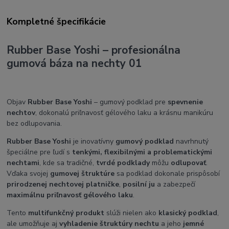
Kompletné špecifikácie
Rubber Base Yoshi – profesionálna
gumová báza na nechty 01
Objav
Rubber Base Yoshi
– gumový podklad pre
spevnenie
nechtov
, dokonalú priľnavosť gélového laku a krásnu manikúru
bez odlupovania.
Rubber Base Yoshi
je inovatívny
gumový podklad
navrhnutý
špeciálne pre ľudí s
tenkými, flexibilnými a problematickými
nechtami
, kde sa tradičné,
tvrdé podklady
môžu
odlupovať
.
Vďaka svojej
gumovej štruktúre
sa podklad dokonale prispôsobí
prirodzenej nechtovej platničke
,
posilní ju
a zabezpečí
maximálnu priľnavosť gélového laku
.
Tento
multifunkčný produkt
slúži nielen ako
klasický podklad
,
ale umožňuje aj
vyhladenie štruktúry nechtu
a jeho
jemné