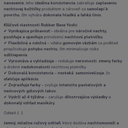
nanesenie
. Jeho
ideálna konzistencia
zabraňuje
zaplaveniu
nechtovej kožtičky
produktom a zároveň sa
samolepí k
povrchu
, čím vytvára
dokonale hladkú a ľahkú líniu
.
Kľúčové vlastnosti Rubber Base Yoshi:
✔
Vynikajúca priľnavosť
– ideálna pre
náročné nechty
,
posilňuje a spevňuje
prirodzenú
nechtovú platničku
.
✔
Flexibilná a odolná
– vďaka
gumovým väzbám
sa podklad
prispôsobuje
pohybu nechtu
, čím minimalizuje riziko
odštiepenia
.
✔
Vyrovnáva a vyhladzuje
– redukuje
nerovnosti
,
zmeny farby
a drobné
nedokonalosti
nechtovej platničky.
✔
Dokonalá konzistencia
–
nesteká
,
samonivelizuje
, čo
uľahčuje aplikáciu
.
✔
Zvýrazňuje farby
– zvyšuje
intenzitu pastelových a
neónových gélových lakov
.
✔
Vydrží až 4 týždne
– zaručuje
dlhotrvajúce výsledky
a
dokonalý vzhľad manikúry
.
Odtieň č. 1
Jemný, mliečne ružový odtieň
, ktorý dodáva
nechtom
svieži a