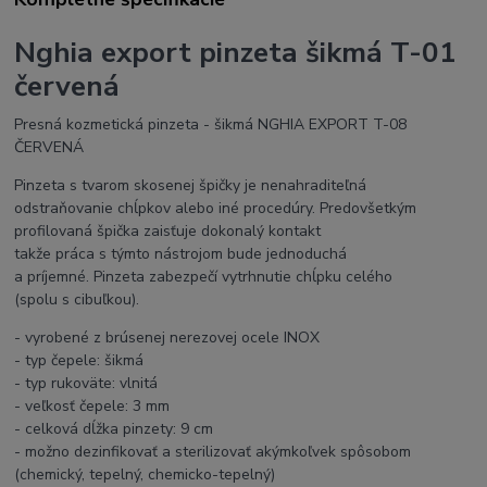
Nghia export pinzeta šikmá T-01
červená
Presná kozmetická pinzeta - šikmá NGHIA EXPORT T-08
ČERVENÁ
Pinzeta s tvarom skosenej špičky je nenahraditeľná
odstraňovanie chĺpkov alebo iné procedúry. Predovšetkým
profilovaná špička zaisťuje dokonalý kontakt
takže práca s týmto nástrojom bude jednoduchá
a príjemné. Pinzeta zabezpečí vytrhnutie chĺpku celého
(spolu s cibuľkou).
- vyrobené z brúsenej nerezovej ocele INOX
- typ čepele: šikmá
- typ rukoväte: vlnitá
- veľkosť čepele: 3 mm
- celková dĺžka pinzety: 9 cm
- možno dezinfikovať a sterilizovať akýmkoľvek spôsobom
(chemický, tepelný, chemicko-tepelný)