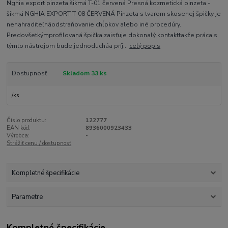
Nghia export pinzeta šikmá T-01 červená Presná kozmetická pinzeta -
šikmá NGHIA EXPORT T-08 ČERVENÁ Pinzeta s tvarom skosenej špičky je
nenahraditeľnáodstraňovanie chĺpkov alebo iné procedúry.
Predovšetkýmprofilovaná špička zaisťuje dokonalý kontakttakže práca s
týmto nástrojom bude jednoducháa príj...
celý popis
Dostupnosť
Skladom 33 ks
/
ks
Číslo produktu:
122777
EAN kód:
8936000923433
Výrobca:
-
Strážiť cenu / dostupnosť
Kompletné špecifikácie
Parametre
Kompletné špecifikácie