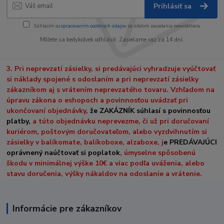
Prihlásiť sa
Súhlasím so
spracovaním osobných údajov
za účelom zasielania newslettera.
Môžete sa kedykoľvek odhlásiť. Zasielame raz za 14 dní.
3. Pri neprevzatí zásielky, si predávajúci vyhradzuje vyúčtovať
si náklady spojené s odoslaním a pri neprevzatí zásielky
zákazníkom aj s vrátením neprevzatého tovaru. Vzhľadom na
úpravu zákona o eshopoch a povinnosťou uvádzať pri
ukončovaní objednávky,
že ZAKÁZNÍK súhlasí s povinnosťou
platby,
a túto objednávku neprevezme, či už pri doručovaní
kuriérom, poštovým doručovateľom, alebo vyzdvihnutím si
zásielky v balíkomate, balíkoboxe, alzaboxe, j
e PREDÁVAJÚCI
oprávnený naúčtovať si poplatok
, úmyselne spôsobenú
škodu v minimálnej výške 10€ a viac podľa uváženia, alebo
stavu doručenia, výšky nákaldov na odoslanie a vrátenie.
Informácie pre zákazníkov