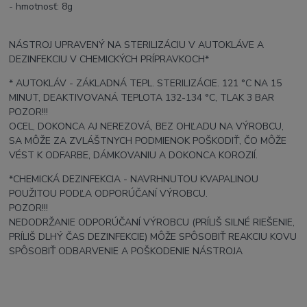
- hmotnosť: 8g
NÁSTROJ UPRAVENÝ NA STERILIZÁCIU V AUTOKLÁVE A
DEZINFEKCIU V CHEMICKÝCH PRÍPRAVKOCH*
* AUTOKLÁV - ZÁKLADNÁ TEPL. STERILIZÁCIE. 121 °C NA 15
MINUT, DEAKTIVOVANÁ TEPLOTA 132-134 °C, TLAK 3 BAR
POZOR!!!
OCEL, DOKONCA AJ NEREZOVÁ, BEZ OHĽADU NA VÝROBCU,
SA MÔŽE ZA ZVLÁŠTNYCH PODMIENOK POŠKODIŤ, ČO MÔŽE
VÉST K ODFARBE, DÁMKOVANIU A DOKONCA KOROZIÍ.
*CHEMICKÁ DEZINFEKCIA - NAVRHNUTOU KVAPALINOU
POUŽITOU PODĽA ODPORÚČANÍ VÝROBCU.
POZOR!!!
NEDODRŽANIE ODPORÚČANÍ VÝROBCU (PRÍLIŠ SILNÉ RIEŠENIE,
PRÍLIŠ DLHÝ ČAS DEZINFEKCIE) MÔŽE SPÔSOBIŤ REAKCIU KOVU
SPÔSOBIŤ ODBARVENIE A POŠKODENIE NÁSTROJA