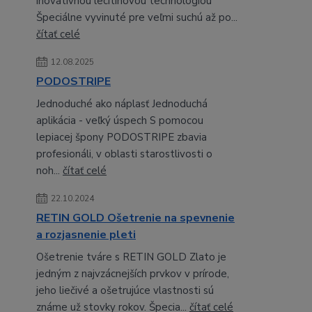
inovatívnou lecitínovou technológiou
Špeciálne vyvinuté pre veľmi suchú až po...
čítať celé
12.08.2025
PODOSTRIPE
Jednoduché ako náplasť Jednoduchá
aplikácia - veľký úspech S pomocou
lepiacej špony PODOSTRIPE zbavia
profesionáli, v oblasti starostlivosti o
noh...
čítať celé
22.10.2024
RETIN GOLD Ošetrenie na spevnenie
a rozjasnenie pleti
Ošetrenie tváre s RETIN GOLD Zlato je
jedným z najvzácnejších prvkov v prírode,
jeho liečivé a ošetrujúce vlastnosti sú
známe už stovky rokov. Špecia...
čítať celé