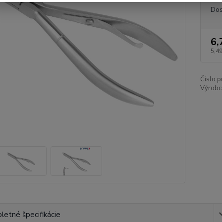
Dos
6,
5,49
Číslo p
Výrobc
etné špecifikácie