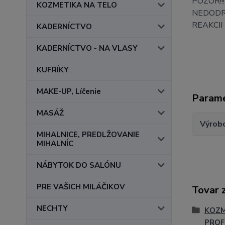
POZOR!!!
KOZMETIKA NA TELO
NEDODRŽ
REAKCI
KADERNÍCTVO
KADERNÍCTVO - NA VLASY
KUFRÍKY
MAKE-UP, Líčenie
Param
MASÁŽ
Výrob
MIHALNICE, PREDLŽOVANIE
MIHALNÍC
NÁBYTOK DO SALÓNU
PRE VAŠICH MILÁČIKOV
Tovar 
NECHTY
KOZM
PROF