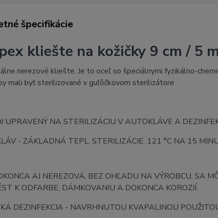
tné špecifikácie
pex kliešte na kožičky 9 cm / 5
álne nerezové kliešte. Je to oceľ so špeciálnymi fyzikálno-chemi
by mali byť sterilizované v guľôčkovom sterilizátore
 UPRAVENÝ NA STERILIZÁCIU V AUTOKLÁVE A DEZINFE
LÁV - ZÁKLADNÁ TEPL. STERILIZÁCIE. 121 °C NA 15 MI
DOKONCA AJ NEREZOVÁ, BEZ OHĽADU NA VÝROBCU, SA M
ÉST K ODFARBE, DÁMKOVANIU A DOKONCA KOROZIÍ.
CKÁ DEZINFEKCIA - NAVRHNUTOU KVAPALINOU POUŽIT