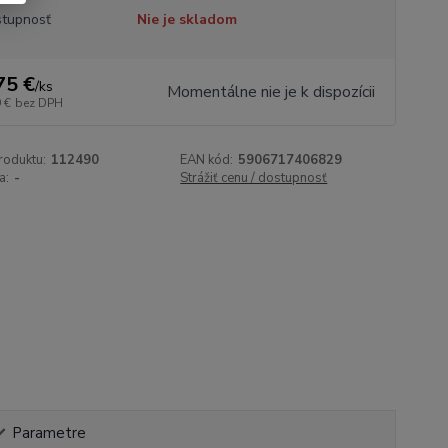
tupnosť
Nie je skladom
75 €
/
ks
Momentálne nie je k dispozícii
 €
bez DPH
roduktu:
112490
EAN kód:
5906717406829
a:
-
Strážiť cenu / dostupnosť
Parametre