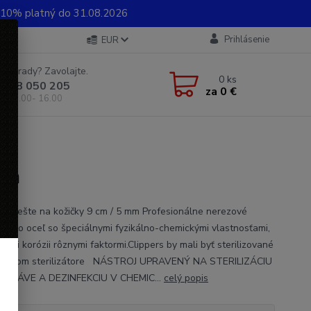
0% platný do 31.08.2026
Prihlásenie
EUR
e si rady? Zavolajte.
0
ks
 948 050 205
za
0 €
od 8.00- 16.00
 mm
x kliešte na kožičky 9 cm / 5 mm Profesionálne nerezové
. Je to oceľ so špeciálnymi fyzikálno-chemickými vlastnosťami,
voči korózii rôznymi faktormi.Clippers by mali byť sterilizované
ôčkovom sterilizátore NÁSTROJ UPRAVENÝ NA STERILIZÁCIU
OKLÁVE A DEZINFEKCIU V CHEMIC...
celý popis