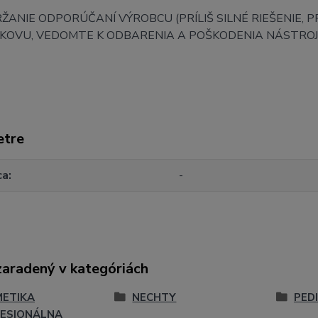
ANIE ODPORÚČANÍ VÝROBCU (PRÍLIŠ SILNÉ RIEŠENIE, PR
I KOVU, VEDOMTE K ODBARENIA A POŠKODENIA NÁSTRO
etre
ca
-
zaradený v kategóriách
ETIKA
NECHTY
PED
ESIONÁLNA