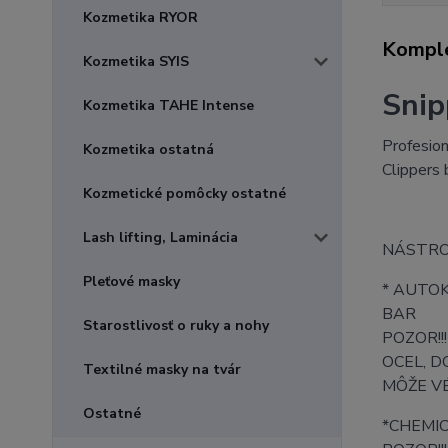
Kozmetika RYOR
Komple
Kozmetika SYIS
Snip
Kozmetika TAHE Intense
Profesion
Kozmetika ostatná
Clippers 
Kozmetické pomôcky ostatné
Lash lifting, Laminácia
NÁSTROJ
Pleťové masky
* AUTOK
BAR
Starostlivosť o ruky a nohy
POZOR!!!
OCEL, 
Textilné masky na tvár
MÔŽE V
Ostatné
*CHEMI