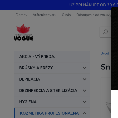
UŽ PRI NÁKUPE OD 30 € 
Domov
Vrátenie tovaru
O nás
Odstúpenie od zmluvy
Úvod
AKCIA - VÝPREDAJ
Snip
BRÚSKY A FRÉZY
DEPILÁCIA
DEZINFEKCIA A STERILIZÁCIA
HYGIENA
KOZMETIKA PROFESIONÁLNA