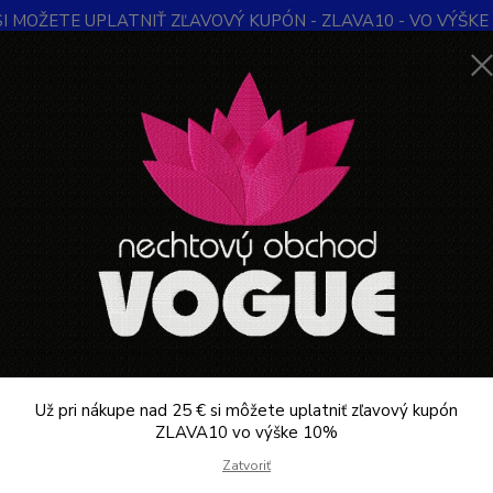
SI MOŽETE UPLATNIŤ ZĽAVOVÝ KUPÓN - ZLAVA10 - VO VÝŠKE 1
Obchodné podmienky
Kontakty
Ochrana súkromia
Blog
Neviet
Hľadať
+421
Denne 
KOZMETIKA PROFESIONÁLNA
Snippex kliešte na kožičky 9 cm / 5 mm
pex kliešte na kožičky 9 cm / 5
Snippe
kliešte
odolná 
Už pri nákupe nad 25 € si môžete uplatniť zľavový kupón
v guľ
ZLAVA10 vo výške 10%
V AUT
Zatvoriť