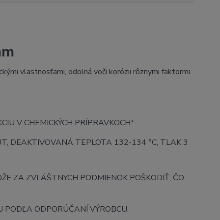
 mm
ckými vlastnosťami, odolná voči korózii rôznymi faktormi.
KCIU V CHEMICKÝCH PRÍPRAVKOCH*
NUT, DEAKTIVOVANÁ TEPLOTA 132-134 °C, TLAK 3
ÔŽE ZA ZVLÁŠTNYCH PODMIENOK POŠKODIŤ, ČO
OU PODĽA ODPORÚČANÍ VÝROBCU.