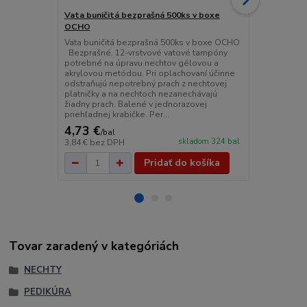
Vata buničitá bezprašná 500ks v boxe
Vata buniči
OCHO
Zeletten
Vata buničitá bezprašná 500ks v boxe OCHO
Vata buničit
Bezprašné, 12-vrstvové vatové tampóny
Zeletten Vat
potrebné na úpravu nechtov gélovou a
pevnejšia 50
akrylovou metódou. Pri oplachovaní účinne
Rauscher NE
odstraňujú nepotrebný prach z nechtovej
buničitá, pev
platničky a na nechtoch nezanechávajú
útržky.Táto b
žiadny prach. Balené v jednorazovej
salóne, kde 
priehľadnej krabičke. Per...
nechtov, aleb
4,73 €
3 €
/
bal
/
bal
skladom 324 bal
3,84 €
bez DPH
2,86 €
bez D
Pridať do košíka
Tovar zaradený v kategóriách
NECHTY
PEDIKÚRA