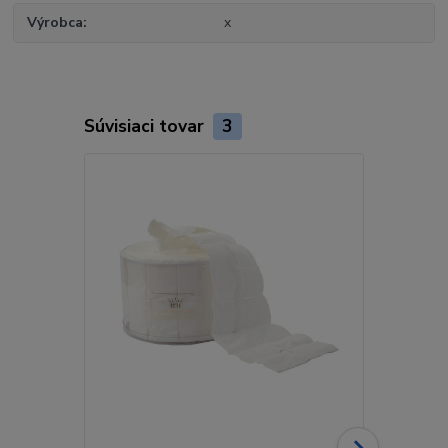
Výrobca
x
Súvisiaci tovar
3