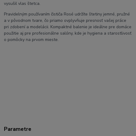
vysušil vlas štetca.
Pravidelným používaním čističa Rosé udržíte štetiny jemné, pružné
a v pôvodnom tvare, čo priamo ovplyvňuje presnosť vašej práce
pri zdobení a modelácii. Kompaktné balenie je ideálne pre domáce
použitie aj pre profesionálne salóny, kde je hygiena a starostlivosť
o pomôcky na prvom mieste.
#rose #cisticstetcov #brushcleaner #nechtovypohotovost
#manikura #pomockynanechty #stetce #nechtovydizajn
#starostlivostostetce
SEO kľúčové slová:
Rosé čistič štetcov,
tekutina na čistenie štetcov, ako vyčistiť štetce na nechty, čistič na
gélové štetce, údržba kozmetických štetcov, odstraňovač gélu zo
štetca.
Najvyhľadávanejšie výrazy na Google:
čistič štetcov na
nechty, ako zachrániť stvrdnutý štetec na gél, čistenie štetcov
Rosé, profesionálny brush cleaner, tekutina na akrylové štetce,
najlepší čistič na štetce manikúra.
Parametre