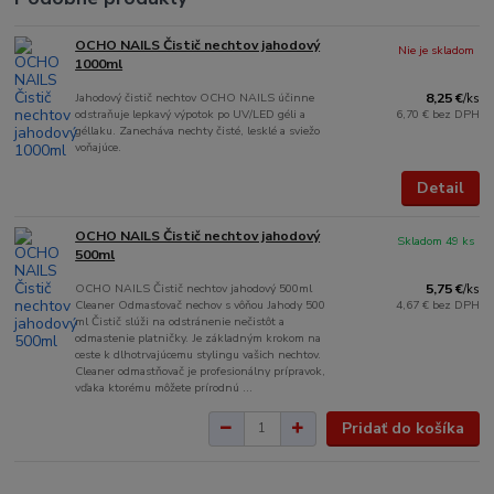
OCHO NAILS Čistič nechtov jahodový
Nie je skladom
1000ml
Jahodový čistič nechtov OCHO NAILS účinne
8,25 €
/
ks
odstraňuje lepkavý výpotok po UV/LED géli a
6,70 €
bez DPH
géllaku. Zanecháva nechty čisté, lesklé a sviežo
voňajúce.
Detail
OCHO NAILS Čistič nechtov jahodový
Skladom 49 ks
500ml
OCHO NAILS Čistič nechtov jahodový 500ml
5,75 €
/
ks
Cleaner Odmasťovač nechov s vôňou Jahody 500
4,67 €
bez DPH
ml Čistič slúži na odstránenie nečistôt a
odmastenie platničky. Je základným krokom na
ceste k dlhotrvajúcemu stylingu vašich nechtov.
Cleaner odmastňovač je profesionálny prípravok,
vďaka ktorému môžete prírodnú ...
Pridať do košíka