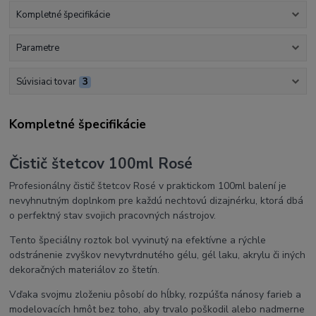
Kompletné špecifikácie
Parametre
Súvisiaci tovar
3
Kompletné špecifikácie
Čistič štetcov 100ml Rosé
Profesionálny čistič štetcov Rosé v praktickom 100ml balení je
nevyhnutným doplnkom pre každú nechtovú dizajnérku, ktorá dbá
o perfektný stav svojich pracovných nástrojov.
Tento špeciálny roztok bol vyvinutý na efektívne a rýchle
odstránenie zvyškov nevytvrdnutého gélu, gél laku, akrylu či iných
dekoračných materiálov zo štetín.
Vďaka svojmu zloženiu pôsobí do hĺbky, rozpúšťa nánosy farieb a
modelovacích hmôt bez toho, aby trvalo poškodil alebo nadmerne