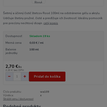
Šetrný a účinný čistič štetcov Rosé 100ml na odstránenie gélu a akrylu.
Udržuje štetiny pružné, čisté a predlžuje ich životnosť. Ideálny pomocník
pre precízny nechtový dizajn.
celý popis
Dostupnosť
Skladom 19 ks
Merná cena
0,03 € / ml
Balenie
100 ml
jednotky
2,70 €
/
ks
2,20 €
bez DPH
Pridať do košíka
Číslo produktu:
wa109
Výrobca:
x
Strážiť cenu / dostupnosť
Podobné produkty