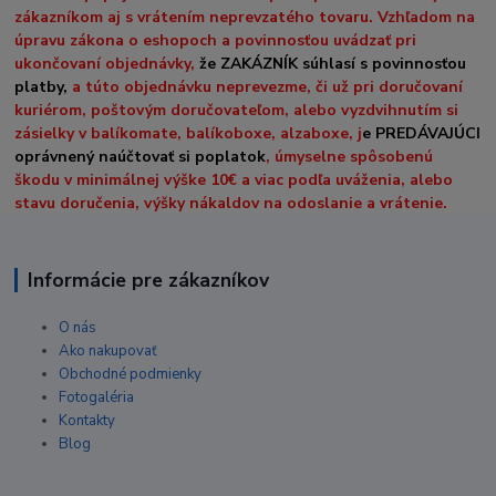
zákazníkom aj s vrátením neprevzatého tovaru. Vzhľadom na
úpravu zákona o eshopoch a povinnosťou uvádzať pri
ukončovaní objednávky,
že ZAKÁZNÍK súhlasí s povinnosťou
platby,
a túto objednávku neprevezme, či už pri doručovaní
kuriérom, poštovým doručovateľom, alebo vyzdvihnutím si
zásielky v balíkomate, balíkoboxe, alzaboxe, j
e PREDÁVAJÚCI
oprávnený naúčtovať si poplatok
, úmyselne spôsobenú
škodu v minimálnej výške 10€ a viac podľa uváženia, alebo
stavu doručenia, výšky nákaldov na odoslanie a vrátenie.
Informácie pre zákazníkov
O nás
Ako nakupovať
Obchodné podmienky
Fotogaléria
Kontakty
Blog