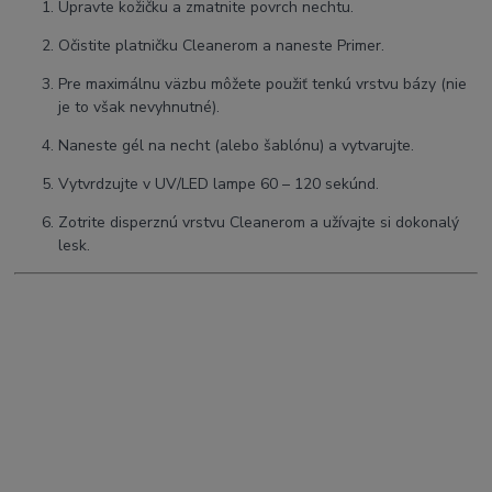
Upravte kožičku a zmatnite povrch nechtu.
Očistite platničku Cleanerom a naneste Primer.
Pre maximálnu väzbu môžete použiť tenkú vrstvu bázy (nie
je to však nevyhnutné).
Naneste gél na necht (alebo šablónu) a vytvarujte.
Vytvrdzujte v UV/LED lampe 60 – 120 sekúnd.
Zotrite disperznú vrstvu Cleanerom a užívajte si dokonalý
lesk.
#claresa #softandeasy #dancingsparkles #stavebnygel #nechty
#manikura #tixotropia #nudenails #uvledgel #nechtovydizajn
#gelbezpilovania
SEO kľúčové slová:
Claresa Soft & Easy Dancing Sparkles,
stavebný gél s tixotropiou, gél na nechty s trblietkami,
samonivelačný UV gél, spevnenie prírodných nechtov, nude gél
na nechty, gél bez pilovania.
Najvyhľadávanejšie slová na Google:
najlepší stavebný gél na
nechty, Claresa Soft & Easy recenzie, gél s tekutou pamäťou