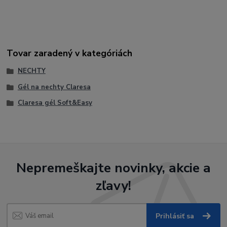
použitie, trblietavý gél na nechty, ako predĺžiť nechty gélom,
stavebný gél ktorý nepáli v lampe.
Tovar zaradený v kategóriách
NECHTY
Gél na nechty Claresa
Claresa gél Soft&Easy
Nepremeškajte novinky, akcie a
zľavy!
Prihlásiť sa