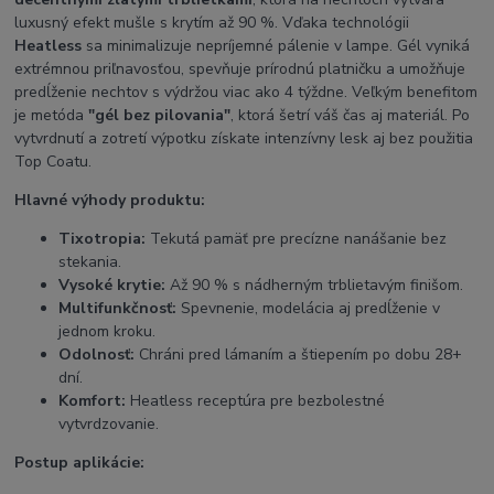
luxusný efekt mušle s krytím až 90 %. Vďaka technológii
Heatless
sa minimalizuje nepríjemné pálenie v lampe. Gél vyniká
extrémnou priľnavosťou, spevňuje prírodnú platničku a umožňuje
predĺženie nechtov s výdržou viac ako 4 týždne. Veľkým benefitom
je metóda
"gél bez pilovania"
, ktorá šetrí váš čas aj materiál. Po
vytvrdnutí a zotretí výpotku získate intenzívny lesk aj bez použitia
Top Coatu.
Hlavné výhody produktu:
Tixotropia:
Tekutá pamäť pre precízne nanášanie bez
stekania.
Vysoké krytie:
Až 90 % s nádherným trblietavým finišom.
Multifunkčnosť:
Spevnenie, modelácia aj predĺženie v
jednom kroku.
Odolnosť:
Chráni pred lámaním a štiepením po dobu 28+
dní.
Komfort:
Heatless receptúra pre bezbolestné
vytvrdzovanie.
Postup aplikácie: