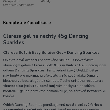
Číslo produktu:
45dsJg
Strážiť cenu / dostupnosť
Kompletné špecifikácie
Claresa gél na nechty 45g Dancing
Sparkles
Claresa Soft & Easy Builder Gel – Dancing Sparkles
Objavte novú dimenziu nechtového stylingu s inovatívnym
stavebným gélom
Claresa Soft & Easy Builder Gel
v očarujúcom
odtieni
Dancing Sparkles
. Tento jednofázový UV/LED gél je
navrhnutý pre maximálnu efektivitu a rýchlosť, vďaka čomu je
ideálnou voľbou, ak gél lak už nestačí. Jeho unikátna receptúra s
tixotropiou (tekutou pamäťou)
vám poskytuje absolútnu
kontrolu – gél sa perfektne samoniveluje, no zároveň nezateká ku
kožičke.
Odtieň Dancing Sparkles ponúka jemnú
svetlo béžovú farbu s
decentnými zlatými trblietkami
, ktorá na nechtoch vytvára