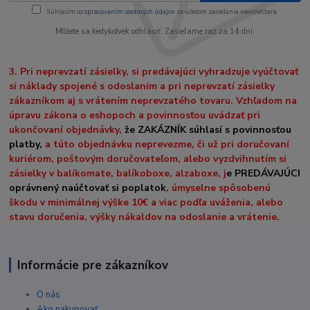
Súhlasím so
spracovaním osobných údajov
za účelom zasielania newslettera.
Môžete sa kedykoľvek odhlásiť. Zasielame raz za 14 dní.
3. Pri neprevzatí zásielky, si predávajúci vyhradzuje vyúčtovať
si náklady spojené s odoslaním a pri neprevzatí zásielky
zákazníkom aj s vrátením neprevzatého tovaru. Vzhľadom na
úpravu zákona o eshopoch a povinnosťou uvádzať pri
ukončovaní objednávky,
že ZAKÁZNÍK súhlasí s povinnosťou
platby,
a túto objednávku neprevezme, či už pri doručovaní
kuriérom, poštovým doručovateľom, alebo vyzdvihnutím si
zásielky v balíkomate, balíkoboxe, alzaboxe, j
e PREDÁVAJÚCI
oprávnený naúčtovať si poplatok
, úmyselne spôsobenú
škodu v minimálnej výške 10€ a viac podľa uváženia, alebo
stavu doručenia, výšky nákaldov na odoslanie a vrátenie.
Informácie pre zákazníkov
O nás
Ako nakupovať