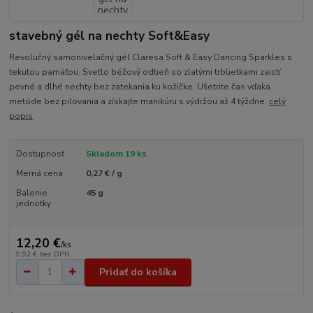
stavebný gél na nechty Soft&Easy
Revolučný samonivelačný gél Claresa Soft & Easy Dancing Sparkles s
tekutou pamäťou. Svetlo béžový odtieň so zlatými trblietkami zaistí
pevné a dlhé nechty bez zatekania ku kožičke. Ušetrite čas vďaka
metóde bez pilovania a získajte manikúru s výdržou až 4 týždne.
celý
popis
Dostupnosť
Skladom 19 ks
Merná cena
0,27 € / g
Balenie
45 g
jednotky
12,20 €
/
ks
9,92 €
bez DPH
Pridať do košíka