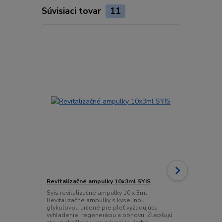
Súvisiaci tovar
11
Revitalizačné ampulky 10x3ml SYIS
Normalizujú
10x3ml SYIS
Syis revitalizačné ampulky 10 x 3ml
Revitalizačné ampulky s kyselinou
Normalizujú
glykolovou určené pre pleť vyžadujúcu
10x3ml SYI
vyhladenie, regeneráciu a obnovu. Zlepšujú
AMPULKY 3X