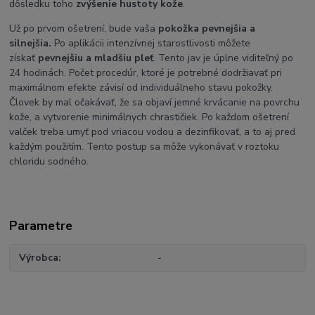
dôsledku toho
zvýšenie hustoty kože
.
Už po prvom ošetrení, bude vaša
pokožka pevnejšia a
silnejšia.
Po aplikácii intenzívnej starostlivosti môžete
získať
pevnejšiu a mladšiu pleť
. Tento jav je úplne viditeľný po
24 hodinách. Počet procedúr, ktoré je potrebné dodržiavať pri
maximálnom efekte závisí od individuálneho stavu pokožky.
Človek by mal očakávať, že sa objaví jemné krvácanie na povrchu
kože, a vytvorenie minimálnych chrastičiek. Po každom ošetrení
valček treba umyť pod vriacou vodou a dezinfikovať, a to aj pred
každým použitím. Tento postup sa môže vykonávať v roztoku
chloridu sodného.
Parametre
Výrobca
-