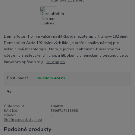
DermaRoller 1,5 mm valček na ihličkovú mezoterapiu, titánový 192 ihiel
Dermaroller Activ 192 titánových ihiel je profesionálny nástroj pre
mikroihlovú mezoterapiu, ktorá je jednou z alternatív k laserovému
ošetreniu a estetickej chirurgii, a hlbokému chemickému peelingu. Je to
inovatívny spôsob reg...
celý popis
Dostupnosť
skladom 424 ks
/
ks
Číslo produktu:
104820
EAN kód:
5906717418938
Výrobca:
-
Strážiť cenu / dostupnosť
Podobné produkty