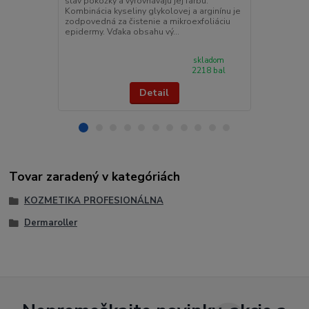
stav pokožky a vyrovnávajú jej farbu.
aknóznu pleť.
Kombinácia kyseliny glykolovej a arginínu je
extraktu zo 
zodpovedná za čistenie a mikroexfoliáciu
vitamínu PP
epidermy. Vďaka obsahu vý...
tvorbu kožné
začervenanie
skladom
2218 bal
Detail
Tovar zaradený v kategóriách
KOZMETIKA PROFESIONÁLNA
Dermaroller