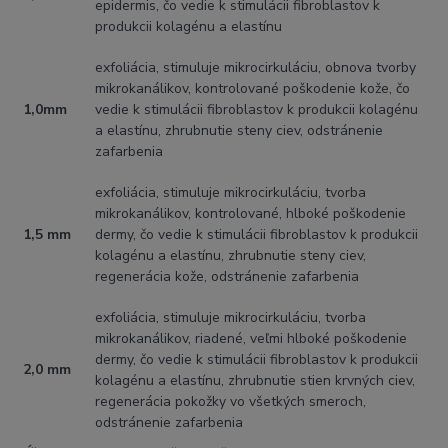
epidermis, čo vedie k stimulácii fibroblastov k
produkcii kolagénu a elastínu
exfoliácia, stimuluje mikrocirkuláciu, obnova tvorby
mikrokanálikov, kontrolované poškodenie kože, čo
1,0mm
vedie k stimulácii fibroblastov k produkcii kolagénu
a elastínu, zhrubnutie steny ciev, odstránenie
zafarbenia
exfoliácia, stimuluje mikrocirkuláciu, tvorba
mikrokanálikov, kontrolované, hlboké poškodenie
1,5 mm
dermy, čo vedie k stimulácii fibroblastov k produkcii
kolagénu a elastínu, zhrubnutie steny ciev,
regenerácia kože, odstránenie zafarbenia
exfoliácia, stimuluje mikrocirkuláciu, tvorba
mikrokanálikov, riadené, veľmi hlboké poškodenie
dermy, čo vedie k stimulácii fibroblastov k produkcii
2,0 mm
kolagénu a elastínu, zhrubnutie stien krvných ciev,
regenerácia pokožky vo všetkých smeroch,
odstránenie zafarbenia