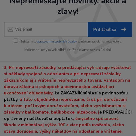
Nepremeškajte novinky, akcie a
zľavy!
Prihlásiť sa
Súhlasím so
spracovaním osobných údajov
za účelom zasielania newslettera.
Môžete sa kedykoľvek odhlásiť. Zasielame raz za 14 dní.
3. Pri neprevzatí zásielky, si predávajúci vyhradzuje vyúčtovať
si náklady spojené s odoslaním a pri neprevzatí zásielky
zákazníkom aj s vrátením neprevzatého tovaru. Vzhľadom na
úpravu zákona o eshopoch a povinnosťou uvádzať pri
ukončovaní objednávky,
že ZAKÁZNÍK súhlasí s povinnosťou
platby,
a túto objednávku neprevezme, či už pri doručovaní
kuriérom, poštovým doručovateľom, alebo vyzdvihnutím si
zásielky v balíkomate, balíkoboxe, alzaboxe, j
e PREDÁVAJÚCI
oprávnený naúčtovať si poplatok
, úmyselne spôsobenú
škodu v minimálnej výške 10€ a viac podľa uváženia, alebo
stavu doručenia, výšky nákaldov na odoslanie a vrátenie.