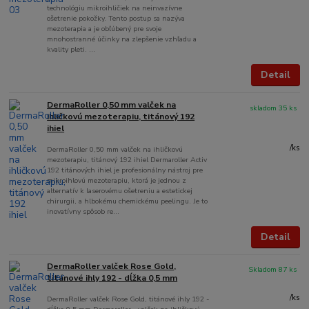
technológiu mikroihličiek na neinvazívne
ošetrenie pokožky. Tento postup sa nazýva
mezoterapia a je obľúbený pre svoje
mnohostranné účinky na zlepšenie vzhľadu a
kvality pleti. ...
Detail
DermaRoller 0,50 mm valček na
skladom 35 ks
ihličkovú mezoterapiu, titánový 192
ihiel
/
ks
DermaRoller 0,50 mm valček na ihličkovú
mezoterapiu, titánový 192 ihiel Dermaroller Activ
192 titánových ihiel je profesionálny nástroj pre
mikroihlovú mezoterapiu, ktorá je jednou z
alternatív k laserovému ošetreniu a estetickej
chirurgii, a hlbokému chemickému peelingu. Je to
inovatívny spôsob re...
Detail
DermaRoller valček Rose Gold,
Skladom 87 ks
titánové ihly 192 - dĺžka 0,5 mm
/
ks
DermaRoller valček Rose Gold, titánové ihly 192 -