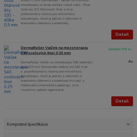
dĺžka 0,5 mm Dermaroller - valček na ihličkovú
mezoterapiu vo farbe valčeka ružové zlato - Rose
Gold má 192 titánových ihiel, a to je
profesionálny nástroj pre mikroihlovú
mezoterapiu, ktorá je jednou z alternatív k
laserovému ošetreniu a estetickej...
Detail
DermaRoller Valček na mezoterapiu
Skladom 570 ks
540 oceľových ihiel 0,25 mm
/
ks
DermaRoller Valček na mezoterapiu 540 oceľových
ihiel 025 mm Dermaroller oceľový má 540 ihiel
a je profesionálny nástroj pre mikroihlovú
mezoterapiu, ktorá je jednou z alternatív k
laserovému ošetreniu a estetickej chirurgii, a
hlbokovému chemickému peelingu. Je to
inovatívny spôsob regenerácie ...
Detail
Kompletné špecifikácie