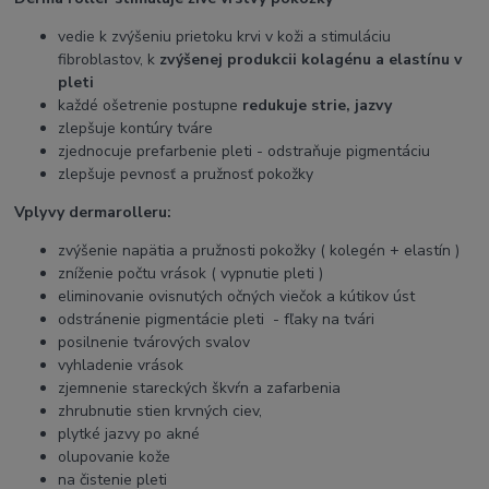
vedie k zvýšeniu prietoku krvi v koži a stimuláciu
fibroblastov, k
zvýšenej produkcii kolagénu a elastínu v
pleti
každé ošetrenie postupne
redukuje strie, jazvy
zlepšuje kontúry tváre
zjednocuje prefarbenie pleti - odstraňuje pigmentáciu
zlepšuje pevnosť a pružnosť pokožky
Vplyvy dermarolleru:
zvýšenie napätia a pružnosti pokožky ( kolegén + elastín )
zníženie počtu vrások ( vypnutie pleti )
eliminovanie ovisnutých očných viečok a kútikov úst
odstránenie pigmentácie pleti - fľaky na tvári
posilnenie tvárových svalov
vyhladenie vrások
zjemnenie stareckých škvŕn a zafarbenia
zhrubnutie stien krvných ciev,
plytké jazvy po akné
olupovanie kože
na čistenie pleti