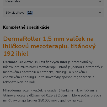
Parametre
Súvisiaci tovar
11
Kompletné špecifikácie
DermaRoller 1,5 mm valček na
ihličkovú mezoterapiu, titánový
192 ihiel
Dermaroller Activ 192 titánových ihiel
je profesionálny
nástroj pre mikroihlovú mezoterapiu, ktorá je jednou z alternatív k
laserovému ošetreniu a estetickej chirurgii, a hlbokému
chemickému peelingu. Je to inovatívny spôsob regenerácie a
rekonštrukcie na koži.
Mikroderma roller - valček je osadený tenkými mikroihličkami z
titánovej ocele s dĺžkami od 0,25 až 2,00mm, ktoré počas piatich
minút vykonajú takmer 250.000 mikrovpichov na koži.