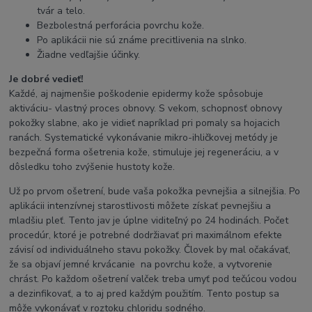
tvár a telo.
Bezbolestná perforácia povrchu kože.
Po aplikácii nie sú známe precitlivenia na slnko.
Žiadne vedľajšie účinky.
Je dobré vedieť!
Každé, aj najmenšie poškodenie epidermy kože spôsobuje
aktiváciu- vlastný proces obnovy. S vekom, schopnosť obnovy
pokožky slabne, ako je vidieť napríklad pri pomaly sa hojacich
ranách. Systematické vykonávanie mikro-ihličkovej metódy je
bezpečná forma ošetrenia kože, stimuluje jej regeneráciu, a v
dôsledku toho zvýšenie hustoty kože.
Už po prvom ošetrení, bude vaša pokožka pevnejšia a silnejšia. Po
aplikácii intenzívnej starostlivosti môžete získať pevnejšiu a
mladšiu pleť. Tento jav je úplne viditeľný po 24 hodinách. Počet
procedúr, ktoré je potrebné dodržiavať pri maximálnom efekte
závisí od individuálneho stavu pokožky. Človek by mal očakávať,
že sa objaví jemné krvácanie na povrchu kože, a vytvorenie
chrást. Po každom ošetrení valček treba umyť pod tečúcou vodou
a dezinfikovať, a to aj pred každým použitím. Tento postup sa
môže vykonávať v roztoku chloridu sodného.