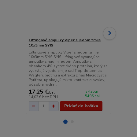
Liftingové ampulky Viper s jedom zmije
Vitamínové 
10x3mm SYIS
Vitamínové 
pre všetky ty
Liftingové ampulky Viper s jedom zmije
pokožku. Vďa
10x3mm SYIS SYIS Liftingové vypínajúce
a PP a kysel
ampulky s hadím jedom Ampulky s
šúpanie kože,
obsahom 4% syntetického proteínu, ktorý sa
pokožku a ch
vyskytujú v jede zmije rad Tropidolaemus
faktormi.Puni
Wagleri, biotínu a extraktu z rias Macrocystis
z g...
Pyrifera, upokojujú mikro-kontrakcie svalov,
pôsobia hydra...
17,25 €
14,50 €
skladom
/
bal
/
b
5496 bal
14,02 €
bez DPH
11,79 €
bez 
Pridať do košíka