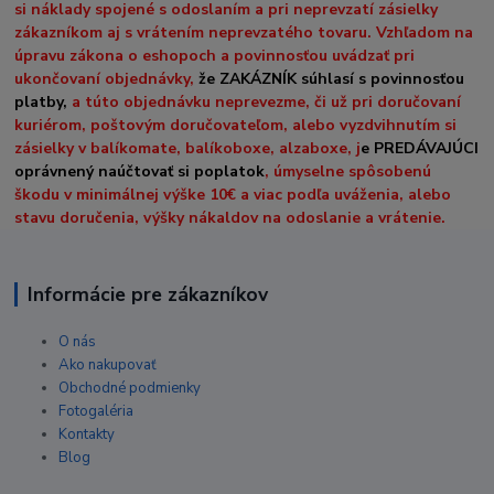
si náklady spojené s odoslaním a pri neprevzatí zásielky
zákazníkom aj s vrátením neprevzatého tovaru. Vzhľadom na
úpravu zákona o eshopoch a povinnosťou uvádzať pri
ukončovaní objednávky,
že ZAKÁZNÍK súhlasí s povinnosťou
platby,
a túto objednávku neprevezme, či už pri doručovaní
kuriérom, poštovým doručovateľom, alebo vyzdvihnutím si
zásielky v balíkomate, balíkoboxe, alzaboxe, j
e PREDÁVAJÚCI
oprávnený naúčtovať si poplatok
, úmyselne spôsobenú
škodu v minimálnej výške 10€ a viac podľa uváženia, alebo
stavu doručenia, výšky nákaldov na odoslanie a vrátenie.
Informácie pre zákazníkov
O nás
Ako nakupovať
Obchodné podmienky
Fotogaléria
Kontakty
Blog