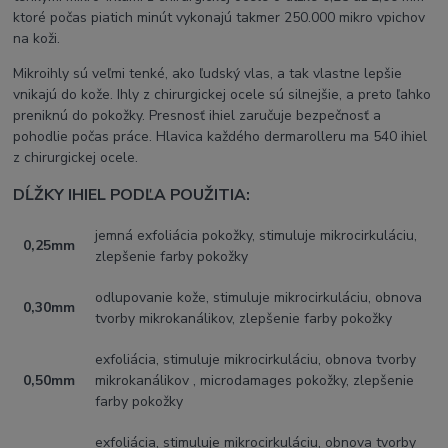
ktoré počas piatich minút vykonajú takmer 250.000 mikro vpichov
na koži.
Mikroihly sú veľmi tenké, ako ľudský vlas, a tak vlastne lepšie
vnikajú do kože. Ihly z chirurgickej ocele sú silnejšie, a preto ľahko
preniknú do pokožky. Presnosť ihiel zaručuje bezpečnosť a
pohodlie počas práce. Hlavica každého dermarolleru ma 540 ihiel
z chirurgickej ocele.
DĹŽKY IHIEL PODĽA POUŽITIA:
jemná exfoliácia pokožky, stimuluje mikrocirkuláciu,
0,25mm
zlepšenie farby pokožky
odlupovanie kože, stimuluje mikrocirkuláciu, obnova
0,30mm
tvorby mikrokanálikov, zlepšenie farby pokožky
exfoliácia, stimuluje mikrocirkuláciu, obnova tvorby
0,50mm
mikrokanálikov , microdamages pokožky, zlepšenie
farby pokožky
exfoliácia, stimuluje mikrocirkuláciu, obnova tvorby