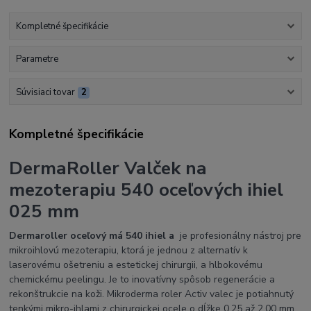
Kompletné špecifikácie
Parametre
Súvisiaci tovar
2
Kompletné špecifikácie
DermaRoller Valček na
mezoterapiu 540 oceľových ihiel
025 mm
Dermaroller oceľový má 540 ihiel a
je profesionálny nástroj pre
mikroihlovú mezoterapiu, ktorá je jednou z alternatív k
laserovému ošetreniu a estetickej chirurgii, a hlbokovému
chemickému peelingu. Je to inovatívny spôsob regenerácie a
rekonštrukcie na koži. Mikroderma roler Activ valec je potiahnutý
tenkými mikro-ihlami z chirurgickej ocele o dĺžke 0,25 až 2,00 mm