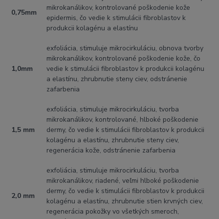
mikrokanálikov, kontrolované poškodenie kože
0,75mm
epidermis, čo vedie k stimulácii fibroblastov k
produkcii kolagénu a elastínu
exfoliácia, stimuluje mikrocirkuláciu, obnova tvorby
mikrokanálikov, kontrolované poškodenie kože, čo
1,0mm
vedie k stimulácii fibroblastov k produkcii kolagénu
a elastínu, zhrubnutie steny ciev, odstránenie
zafarbenia
exfoliácia, stimuluje mikrocirkuláciu, tvorba
mikrokanálikov, kontrolované, hlboké poškodenie
1,5 mm
dermy, čo vedie k stimulácii fibroblastov k produkcii
kolagénu a elastínu, zhrubnutie steny ciev,
regenerácia kože, odstránenie zafarbenia
exfoliácia, stimuluje mikrocirkuláciu, tvorba
mikrokanálikov, riadené, veľmi hlboké poškodenie
dermy, čo vedie k stimulácii fibroblastov k produkcii
2,0 mm
kolagénu a elastínu, zhrubnutie stien krvných ciev,
regenerácia pokožky vo všetkých smeroch,