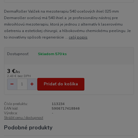
DermaRoller Valček na mezoterapiu 540 oceľových ihiel 025 mm
Dermaroller oceľový má 540 ihiel a je profesionálny nástroj pre
mikroihlovú mezoterapiu, ktorá je jednou z alternatív k laserovému
ošetreniu a estetickej chirurgii, a hlbokovému chemickému peelingu. Je
to inovatívny spôsob regenerácie ...
celý popis
Dostupnosť
Skladom 570 ks
3 €
/
ks
2,43 €
bez DPH
Pridať do košíka
Číslo produktu:
113234
EAN kód:
5906717418846
Výrobca:
-
Strážiť cenu / dostupnosť
Podobné produkty