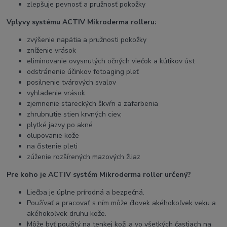
zlepšuje pevnosť a pružnosť pokožky
Vplyvy systému ACTIV Mikroderma rolleru:
zvýšenie napätia a pružnosti pokožky
zníženie vrások
eliminovanie ovysnutých očných viečok a kútikov úst
odstránenie účinkov fotoaging pleť
posilnenie tvárových svalov
vyhladenie vrások
zjemnenie stareckých škvŕn a zafarbenia
zhrubnutie stien krvných ciev,
plytké jazvy po akné
olupovanie kože
na čistenie pleti
zúženie rozšírených mazových žliaz
Pre koho je ACTIV systém Mikroderma roller určený?
Liečba je úplne prírodná a bezpečná.
Používať a pracovať s ním môže človek akéhokoľvek veku a
akéhokoľvek druhu kože.
Môže byť použitý na tenkej koži a vo všetkých častiach na