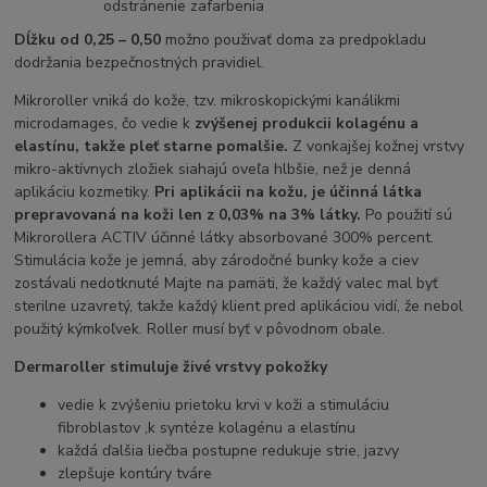
odstránenie zafarbenia
Dĺžku od 0,25 – 0,50
možno použivať doma za predpokladu
dodržania bezpečnostných pravidiel.
Mikroroller vniká do kože, tzv. mikroskopickými kanálikmi
microdamages, čo vedie k
zvýšenej produkcii kolagénu a
elastínu, takže pleť starne pomalšie.
Z vonkajšej kožnej vrstvy
mikro-aktívnych zložiek siahajú oveľa hlbšie, než je denná
aplikáciu kozmetiky.
Pri aplikácii na kožu, je účinná látka
prepravovaná na koži len z 0,03% na 3% látky.
Po použití sú
Mikrorollera ACTIV účinné látky absorbované 300% percent.
Stimulácia kože je jemná, aby zárodočné bunky kože a ciev
zostávali nedotknuté Majte na pamäti, že každý valec mal byť
sterilne uzavretý, takže každý klient pred aplikáciou vidí, že nebol
použitý kýmkoľvek. Roller musí byť v pôvodnom obale.
Dermaroller stimuluje živé vrstvy pokožky
vedie k zvýšeniu prietoku krvi v koži a stimuláciu
fibroblastov ,k syntéze kolagénu a elastínu
každá ďalšia liečba postupne redukuje strie, jazvy
zlepšuje kontúry tváre