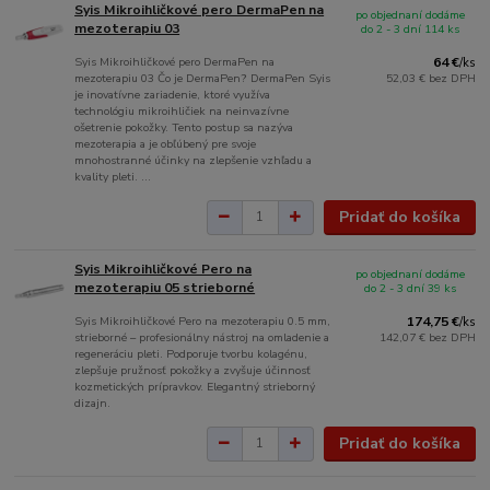
Syis Mikroihličkové pero DermaPen na
po objednaní dodáme
mezoterapiu 03
do 2 - 3 dní 114 ks
Syis Mikroihličkové pero DermaPen na
64 €
/
ks
mezoterapiu 03 Čo je DermaPen? DermaPen Syis
52,03 €
bez DPH
je inovatívne zariadenie, ktoré využíva
technológiu mikroihličiek na neinvazívne
ošetrenie pokožky. Tento postup sa nazýva
mezoterapia a je obľúbený pre svoje
mnohostranné účinky na zlepšenie vzhľadu a
kvality pleti. ...
Pridať do košíka
Syis Mikroihličkové Pero na
po objednaní dodáme
mezoterapiu 05 strieborné
do 2 - 3 dní 39 ks
Syis Mikroihličkové Pero na mezoterapiu 0.5 mm,
174,75 €
/
ks
strieborné – profesionálny nástroj na omladenie a
142,07 €
bez DPH
regeneráciu pleti. Podporuje tvorbu kolagénu,
zlepšuje pružnosť pokožky a zvyšuje účinnosť
kozmetických prípravkov. Elegantný strieborný
dizajn.
Pridať do košíka