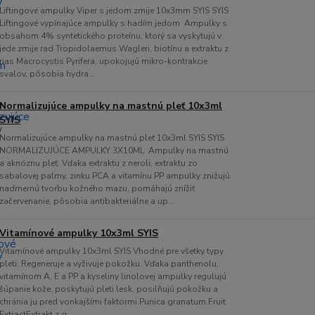
Liftingové ampulky Viper s jedom zmije 10x3mm SYIS SYIS
Liftingové vypínajúce ampulky s hadím jedom Ampulky s
obsahom 4% syntetického proteínu, ktorý sa vyskytujú v
jede zmije rad Tropidolaemus Wagleri, biotínu a extraktu z
rias Macrocystis Pyrifera, upokojujú mikro-kontrakcie
svalov, pôsobia hydra...
Normalizujúce ampulky na mastnú pleť 10x3ml
SYIS
Normalizujúce ampulky na mastnú pleť 10x3ml SYIS SYIS
NORMALIZUJÚCE AMPULKY 3X10ML Ampulky na mastnú
a aknóznu pleť. Vďaka extraktu z neroli, extraktu zo
sabalovej palmy, zinku PCA a vitamínu PP ampulky znižujú
nadmernú tvorbu kožného mazu, pomáhajú znížiť
začervenanie, pôsobia antibakteriálne a up...
Vitamínové ampulky 10x3ml SYIS
Vitamínové ampulky 10x3ml SYIS Vhodné pre všetky typy
pleti. Regeneruje a vyživuje pokožku. Vďaka panthenolu,
vitamínom A, E a PP a kyseliny linolovej ampulky regulujú
šúpanie kože, poskytujú pleti lesk, posilňujú pokožku a
chránia ju pred vonkajšími faktormi.Punica granatum Fruit
ExtractExtrakt z g...