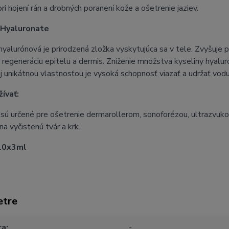
i hojení rán a drobných poranení kože a ošetrenie jaziev.
Hyaluronate
hyalurónová je prirodzená zložka vyskytujúca sa v tele. Zvyšuje p
 regeneráciu epitelu a dermis. Zníženie množstva kyseliny hyaluró
ej unikátnou vlastnosťou je vysoká schopnosť viazať a udržať vodu
ívať:
sú určené pre ošetrenie dermarollerom, sonoforézou, ultrazvuk
a vyčistenú tvár a krk.
10x3ml
etre
ca
-