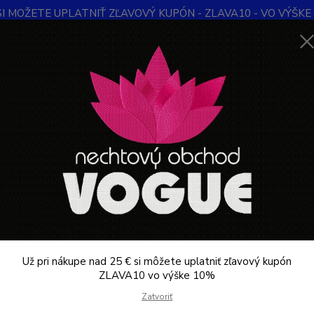
SI MOŽETE UPLATNIŤ ZĽAVOVÝ KUPÓN - ZLAVA10 - VO VÝŠKE 1
Obchodné podmienky
Kontakty
Ochrana súkromia
Blog
Neviet
Hľadať
+421
Denne 
KOZMETIKA PROFESIONÁLNA
Hydratačné a vyživujúce ampulky 10x3m
atačné a vyživujúce ampulky 1
Hydrat
ampulk
Kolagé
Už pri nákupe nad 25 € si môžete uplatniť zľavový kupón
pokožk
ZLAVA10 vo výške 10%
hydrata
Zatvoriť