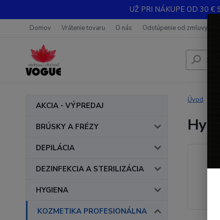
UŽ PRI NÁKUPE OD 30 € 
Domov
Vrátenie tovaru
O nás
Odstúpenie od zmluvy
Úvod
AKCIA - VÝPREDAJ
Hydr
BRÚSKY A FRÉZY
DEPILÁCIA
DEZINFEKCIA A STERILIZÁCIA
HYGIENA
KOZMETIKA PROFESIONÁLNA