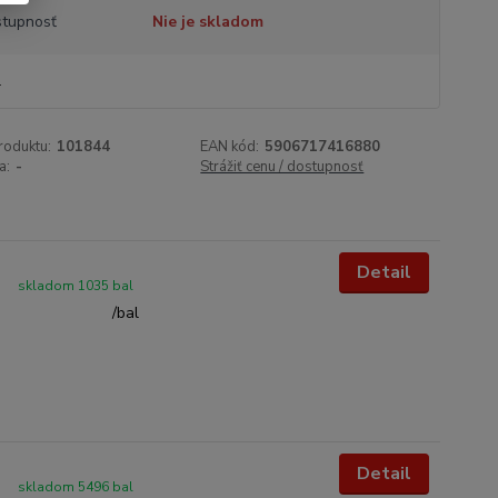
tupnosť
Nie je skladom
l
roduktu:
101844
EAN kód:
5906717416880
a:
-
Strážiť cenu / dostupnosť
Detail
skladom 1035 bal
/
bal
Detail
skladom 5496 bal