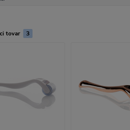
ci tovar
3