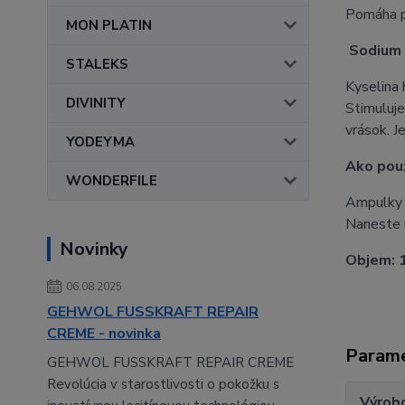
Pomáha pr
MON PLATIN
Sodium 
STALEKS
Kyselina 
DIVINITY
Stimuluje
vrások. J
YODEYMA
Ako použ
WONDERFILE
Ampulky 
Naneste n
Novinky
Objem: 
06.08.2025
GEHWOL FUSSKRAFT REPAIR
CREME - novinka
Param
GEHWOL FUSSKRAFT REPAIR CREME
Revolúcia v starostlivosti o pokožku s
Výrob