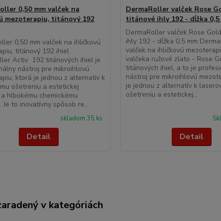
ller 0,50 mm valček na
DermaRoller valček Rose Go
vú mezoterapiu, titánový 192
titánové ihly 192 - dĺžka 0,
DermaRoller valček Rose Gold
ihly 192 - dĺžka 0,5 mm Dermar
ler 0,50 mm valček na ihličkovú
valček na ihličkovú mezoterap
piu, titánový 192 ihiel
valčeka ružové zlato - Rose 
ler Activ 192 titánových ihiel je
titánových ihiel, a to je profes
nálny nástroj pre mikroihlovú
nástroj pre mikroihlovú mezote
piu, ktorá je jednou z alternatív k
je jednou z alternatív k laser
mu ošetreniu a estetickej
ošetreniu a estetickej...
i, a hlbokému chemickému
 Je to inovatívny spôsob re...
skladom 35 ks
Sk
Detail
Detail
zaradený v kategóriách