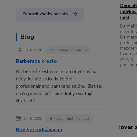
DermaRo
ihličko
Zobraziť všetky novinky
ihiel
DermaRol
mezotera
Blog
Dermarol
profesio
mezotera
30.07.2026
Zariadenie do salónu
laserové
chirurgi
Barberske kreslo
peelingu.
Barberské kreslo nie je len obyčajný kus
nábytku, ale srdce každého
profesionálneho pánskeho salónu. Zistite,
na čo presne slúži, aké druhy existujú, ...
čítať celé
15.07.2026
Brúsky a príslušenstvo
Tovar 
Brúsky s odsávaním