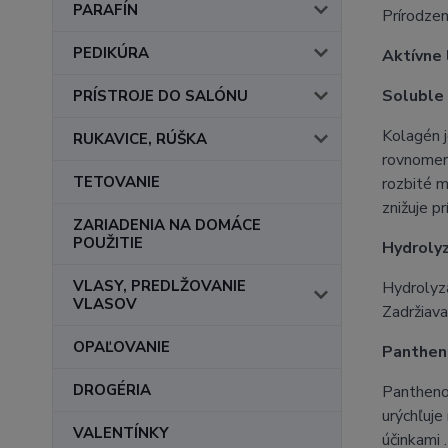
PARAFÍN
Prírodzen
PEDIKÚRA
Aktívne 
Soluble
PRÍSTROJE DO SALÓNU
Kolagén j
RUKAVICE, RÚŠKA
rovnomern
TETOVANIE
rozbité m
znižuje p
ZARIADENIA NA DOMÁCE
POUŽITIE
Hydroly
VLASY, PREDLŽOVANIE
Hydrolyzá
VLASOV
Zadržiava
OPAĽOVANIE
Panthen
DROGÉRIA
Panthenol
urýchľuje
VALENTÍNKY
účinkami 