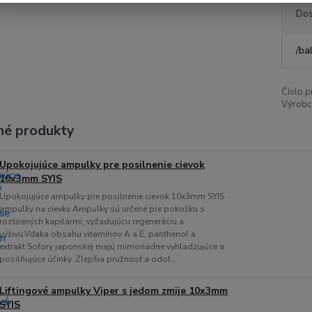
Dos
/
ba
Číslo p
Výrobc
é produkty
Upokojujúce ampulky pre posilnenie cievok
10x3mm SYIS
Upokojujúce ampulky pre posilnenie cievok 10x3mm SYIS
ampulky na cievky Ampulky sú určené pre pokožku s
rozšírených kapilármi, vyžadujúcu regeneráciu a
výživu.Vďaka obsahu vitamínov A a E, panthenol a
extrakt Sofory japonskéj majú mimoriadne vyhladzujúce a
posilňujúce účinky. Zlepšia pružnosť a odol...
Liftingové ampulky Viper s jedom zmije 10x3mm
SYIS