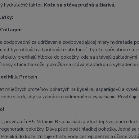
ý hydratačný faktor.
Koža sa stáva pružná a žiarivá
.
látky:
 Collagen
e zodpovedný za udržiavanie zodpovedajúcej miery hydratácie pok
osť hydrofilných a lipofilných substancií. Týmto spôsobom sa z
olekuly prenikajú hlboko do pokožky, kde sa stávajú základným
ríznaky starnutia kože, pokožka sa stáva elastickou a vyhladenou.
zed Milk Protein
t mliečnych proteínov bohatých na kyselinu asparágovú a kysel
 vodu v koži, aby sa zabránilo nadmernému vysychaniu. Posilňuje 
ol
, provitamín B5. Vitamín B sa nachádza v každej živej bunke kože
 regeneráciu pokožky. Dáva pleti pocit hladkej pokožky. Jedná sa o
. Preniká do kože, znižuje straty vody cez epidermis a účinne zv