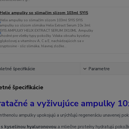
Helix ampulky so slimačím slizom 103ml SYIS
Helix ampulky so slimačím slizom 103ml SYIS SYIS
ampulky so slizom slimáka Helix Extract Serum 10x 3ml
SYIS AMPULKY HELIX EXTRACT SERUM 3X10ML Ampulky
vhodné pre všetky typy pokožky. Vďaka obsahu kyseliny
glykolovej a vitamínov A, C a E, nachádzajúcich sa v
cryptosine - sliz slimáka, hlavnej zložke...
etné špecifikácie
Parametre
tné špecifikácie
atačné a vyživujúce ampulky 1
thenolu ampulky upokojujú a urýchľujú regeneráciu unavenej pok
s kyselinou hyaluronovou
a mliečne proteíny hydratujú pokožk