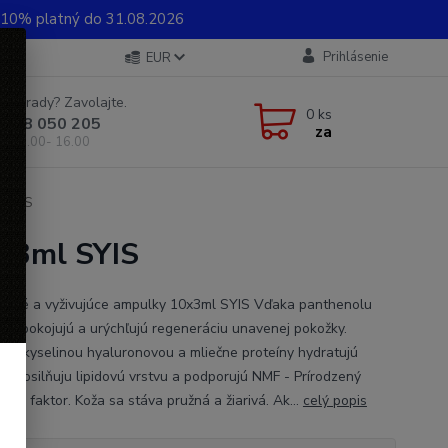
0% platný do 31.08.2026
Prihlásenie
EUR
e si rady? Zavolajte.
0
ks
 948 050 205
za
od 8.00- 16.00
l SYIS
0x3ml SYIS
ačné a vyživujúce ampulky 10x3ml SYIS Vďaka panthenolu
y upokojujú a urýchľujú regeneráciu unavenej pokožky.
n s kyselinou hyaluronovou a mliečne proteíny hydratujú
u, posilňuju lipidovú vrstvu a podporujú NMF - Prírodzený
čný faktor. Koža sa stáva pružná a žiarivá. Ak...
celý popis