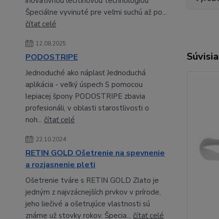
inovatívnou lecitínovou technológiou
Špeciálne vyvinuté pre veľmi suchú až po...
čítať celé
12.08.2025
Súvisia
PODOSTRIPE
Jednoduché ako náplasť Jednoduchá
aplikácia - veľký úspech S pomocou
lepiacej špony PODOSTRIPE zbavia
profesionáli, v oblasti starostlivosti o
noh...
čítať celé
22.10.2024
RETIN GOLD Ošetrenie na spevnenie
a rozjasnenie pleti
Ošetrenie tváre s RETIN GOLD Zlato je
jedným z najvzácnejších prvkov v prírode,
jeho liečivé a ošetrujúce vlastnosti sú
známe už stovky rokov. Špecia...
čítať celé