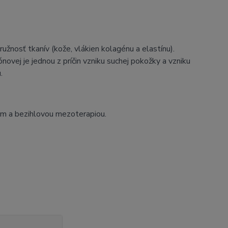
ružnosť tkanív (kože, vlákien kolagénu a elastínu).
novej je jednou z príčin vzniku suchej pokožky a vzniku
.
om a bezihlovou mezoterapiou.