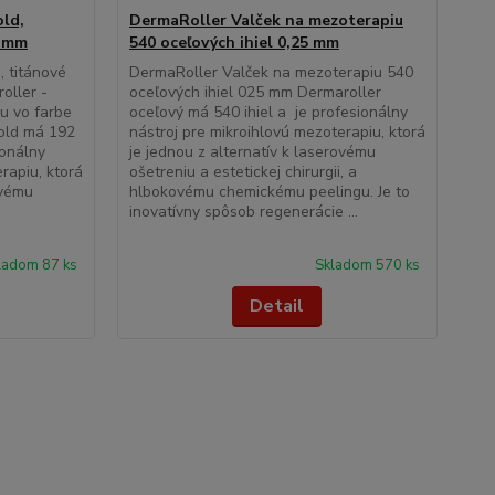
ld,
DermaRoller Valček na mezoterapiu
5 mm
540 oceľových ihiel 0,25 mm
, titánové
DermaRoller Valček na mezoterapiu 540
oller -
oceľových ihiel 025 mm Dermaroller
iu vo farbe
oceľový má 540 ihiel a je profesionálny
Gold má 192
nástroj pre mikroihlovú mezoterapiu, ktorá
ionálny
je jednou z alternatív k laserovému
rapiu, ktorá
ošetreniu a estetickej chirurgii, a
ovému
hlbokovému chemickému peelingu. Je to
inovatívny spôsob regenerácie ...
ladom 87 ks
Skladom 570 ks
Detail