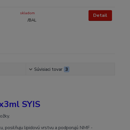
skladom
Detail
/
BAL
Súvisiaci tovar
3
0x3ml SYIS
ožky.
u, posilňuju lipidovú vrstvu a podporujú NMF -