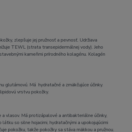
ožky, zlepšuje jej pružnosť a pevnosť. Udržiava
nižuje TEWL (strata transepidermálnej vody). Jeho
i stavebnými kameňmi prírodného kolagénu. Kolagén
inu glutámovú. Má hydratačné a zmäkčujúce účinky.
lipidovú vrstvu pokožky.
 a vlasov. Má protizápalové a antibakteriálne účinky,
 látku so silne hojacimi, hydratačnými a upokojujúcimi
lhčuje pokožku, takže pokožky sa stáva mäkkou a pružnou.