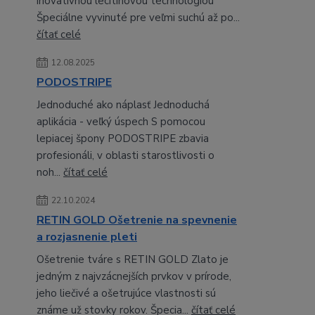
inovatívnou lecitínovou technológiou
Špeciálne vyvinuté pre veľmi suchú až po...
čítať celé
12.08.2025
PODOSTRIPE
Jednoduché ako náplasť Jednoduchá
aplikácia - veľký úspech S pomocou
lepiacej špony PODOSTRIPE zbavia
profesionáli, v oblasti starostlivosti o
noh...
čítať celé
22.10.2024
RETIN GOLD Ošetrenie na spevnenie
a rozjasnenie pleti
Ošetrenie tváre s RETIN GOLD Zlato je
jedným z najvzácnejších prvkov v prírode,
jeho liečivé a ošetrujúce vlastnosti sú
známe už stovky rokov. Špecia...
čítať celé