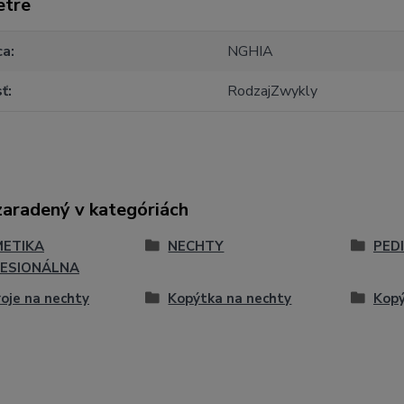
etre
ca
NGHIA
sť
RodzajZwykly
zaradený v kategóriách
ETIKA
NECHTY
PED
ESIONÁLNA
oje na nechty
Kopýtka na nechty
Kopý