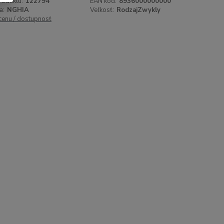
roduktu:
122794
EAN kód:
8936000000000
a:
NGHIA
Veľkosť:
RodzajZwykly
 cenu / dostupnosť