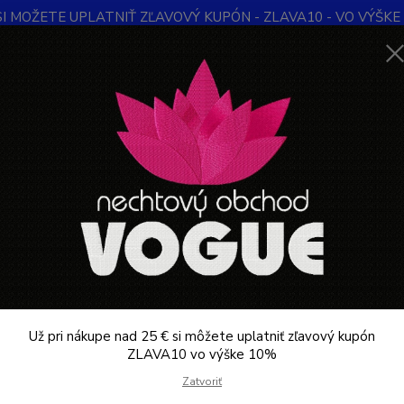
SI MOŽETE UPLATNIŤ ZĽAVOVÝ KUPÓN - ZLAVA10 - VO VÝŠKE 1
Obchodné podmienky
Kontakty
Ochrana súkromia
Blog
Neviet
Hľadať
+421
Denne 
KOZMETIKA PROFESIONÁLNA
Nghia export kopytko metalowe P-01
a export kopytko metalowe P-0
Dos
Už pri nákupe nad 25 € si môžete uplatniť zľavový kupón
/
szt
ZLAVA10 vo výške 10%
Zatvoriť