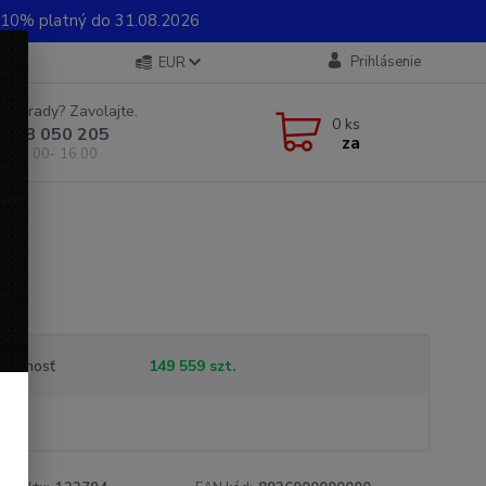
0% platný do 31.08.2026
Prihlásenie
EUR
e si rady? Zavolajte.
0
ks
 948 050 205
za
od 8.00- 16.00
1
tupnosť
149 559 szt.
.