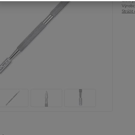
Číslo p
Výrobc
Strážiť