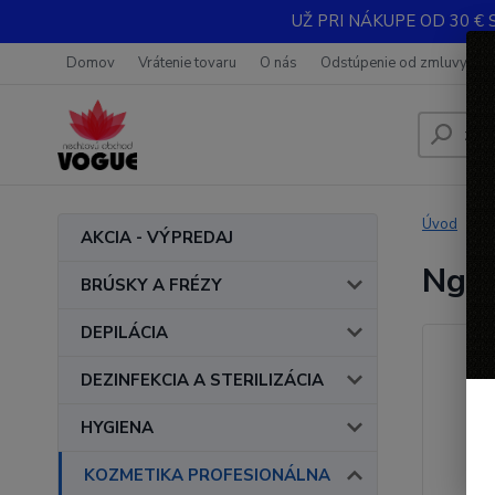
UŽ PRI NÁKUPE OD 30 € 
Domov
Vrátenie tovaru
O nás
Odstúpenie od zmluvy
Úvod
AKCIA - VÝPREDAJ
Nghi
BRÚSKY A FRÉZY
DEPILÁCIA
DEZINFEKCIA A STERILIZÁCIA
HYGIENA
KOZMETIKA PROFESIONÁLNA