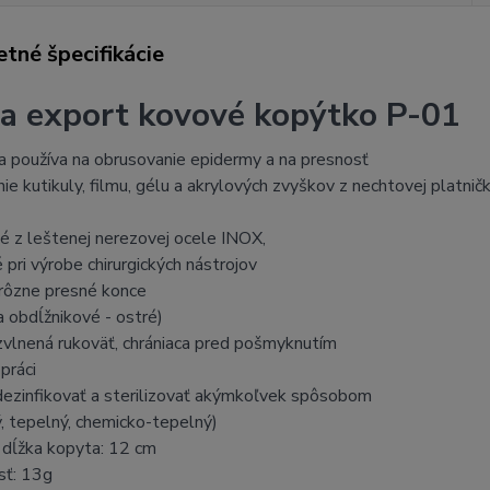
tné špecifikácie
a export kovové kopýtko P-01
a používa na obrusovanie epidermy a na presnosť
ie kutikuly, filmu, gélu a akrylových zvyškov z nechtovej platnič
é z leštenej nerezovej ocele INOX,
 pri výrobe chirurgických nástrojov
 rôzne presné konce
 obdĺžnikové - ostré)
zvlnená rukoväť, chrániaca pred pošmyknutím
 práci
dezinfikovať a sterilizovať akýmkoľvek spôsobom
, tepelný, chemicko-tepelný)
 dĺžka kopyta: 12 cm
sť: 13g