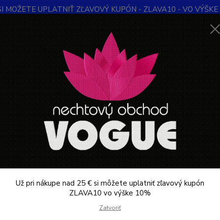
SI MOŽETE UPLATNIŤ ZĽAVOVÝ KUPÓN - ZLAVA10 - VO VÝŠKE 1
Obchodné podmienky
Kontakty
Ochrana súkromia
Blog
Neviet
Hľadať
+421
Denne 
KOZMETIKA PROFESIONÁLNA
Nghia export kovové kopýtko P-01
a export kovové kopýtko P-01
Nghia 
obruso
a akry
Už pri nákupe nad 25 € si môžete uplatniť zľavový kupón
lešten
ZLAVA10 vo výške 10%
nástro
Zatvoriť