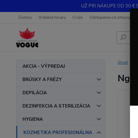
UŽ PRI NÁKUPE OD 30 € 
Domov
Vrátenie tovaru
O nás
Odstúpenie od zmluvy
Úvod
AKCIA - VÝPREDAJ
Nghi
BRÚSKY A FRÉZY
DEPILÁCIA
DEZINFEKCIA A STERILIZÁCIA
HYGIENA
KOZMETIKA PROFESIONÁLNA