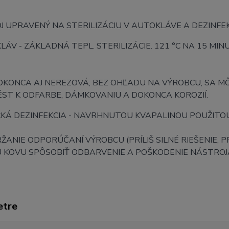
 UPRAVENÝ NA STERILIZÁCIU V AUTOKLÁVE A DEZINFE
LÁV - ZÁKLADNÁ TEPL. STERILIZÁCIE. 121 °C NA 15 MI
DOKONCA AJ NEREZOVÁ, BEZ OHĽADU NA VÝROBCU, SA M
ÉST K ODFARBE, DÁMKOVANIU A DOKONCA KOROZIÍ.
CKÁ DEZINFEKCIA - NAVRHNUTOU KVAPALINOU POUŽIT
ANIE ODPORÚČANÍ VÝROBCU (PRÍLIŠ SILNÉ RIEŠENIE, PR
U KOVU SPÔSOBIŤ ODBARVENIE A POŠKODENIE NÁSTROJ
etre