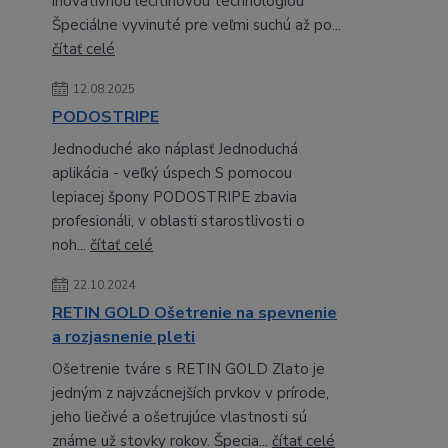
inovatívnou lecitínovou technológiou
Špeciálne vyvinuté pre veľmi suchú až po...
čítať celé
12.08.2025
PODOSTRIPE
Jednoduché ako náplasť Jednoduchá
aplikácia - veľký úspech S pomocou
lepiacej špony PODOSTRIPE zbavia
profesionáli, v oblasti starostlivosti o
noh...
čítať celé
22.10.2024
RETIN GOLD Ošetrenie na spevnenie
a rozjasnenie pleti
Ošetrenie tváre s RETIN GOLD Zlato je
jedným z najvzácnejších prvkov v prírode,
jeho liečivé a ošetrujúce vlastnosti sú
známe už stovky rokov. Špecia...
čítať celé