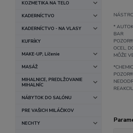
KOZMETIKA NA TELO
NÁSTROJ
KADERNÍCTVO
* AUTOK
KADERNÍCTVO - NA VLASY
BAR
POZOR!!!
KUFRÍKY
OCEL, 
MAKE-UP, Líčenie
MÔŽE V
*CHEMI
MASÁŽ
POZOR!!!
MIHALNICE, PREDLŽOVANIE
NEDODRŽ
MIHALNÍC
REAKCI
NÁBYTOK DO SALÓNU
PRE VAŠICH MILÁČIKOV
Param
NECHTY