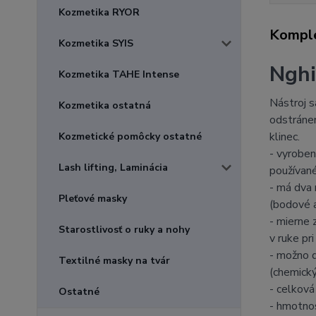
Kozmetika RYOR
Komple
Kozmetika SYIS
Nghi
Kozmetika TAHE Intense
Nástroj s
Kozmetika ostatná
odstránen
klinec.
Kozmetické pomôcky ostatné
- vyroben
Lash lifting, Laminácia
používané
- má dva
Pleťové masky
(bodové a
- mierne 
Starostlivosť o ruky a nohy
v ruke pri
- možno 
Textilné masky na tvár
(chemický
- celková
Ostatné
- hmotno