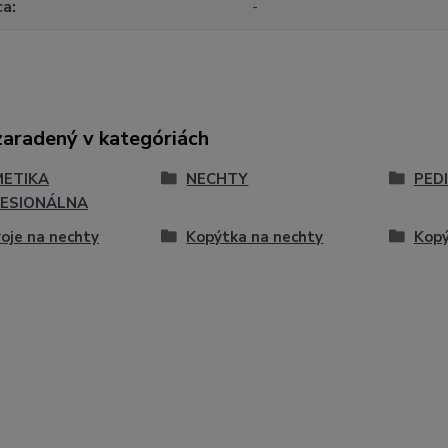
ca
-
zaradený v kategóriách
ETIKA
NECHTY
PED
ESIONÁLNA
oje na nechty
Kopýtka na nechty
Kopý