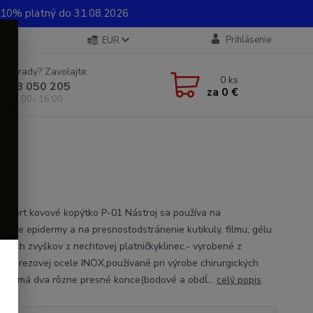
0% platný do 31.08.2026
Prihlásenie
EUR
e si rady? Zavolajte.
0
ks
 948 050 205
za
0 €
od 8.00- 16.00
export kovové kopýtko P-01 Nástroj sa používa na
vanie epidermy a na presnosťodstránenie kutikuly, filmu, gélu
lových zvyškov z nechtovej platničkyklinec.- vyrobené z
ej nerezovej ocele INOX,používané pri výrobe chirurgických
jov- má dva rôzne presné konce(bodové a obdĺ...
celý popis