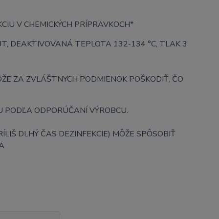
KCIU V CHEMICKÝCH PRÍPRAVKOCH*
NUT, DEAKTIVOVANÁ TEPLOTA 132-134 °C, TLAK 3
ÔŽE ZA ZVLÁŠTNYCH PODMIENOK POŠKODIŤ, ČO
OU PODĽA ODPORÚČANÍ VÝROBCU.
ÍLIŠ DLHÝ ČAS DEZINFEKCIE) MÔŽE SPÔSOBIŤ
A