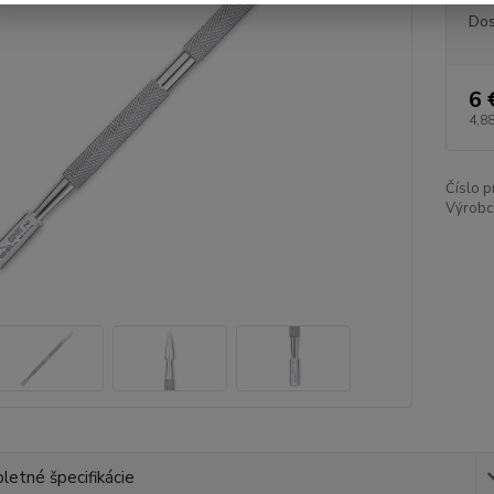
Dos
6 
4,88
Číslo p
Výrobc
etné špecifikácie