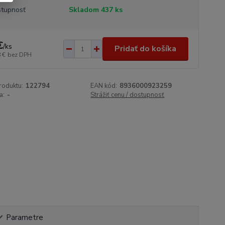
tupnosť
Skladom 437 ks
€
/
ks
Pridať do košíka
 €
bez DPH
roduktu:
122794
EAN kód:
8936000923259
a:
-
Strážiť cenu / dostupnosť
Parametre