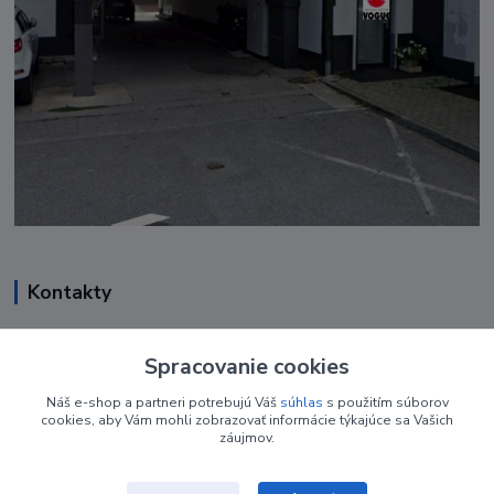
Kontakty
Renáta Harenčáková
+421 948 050 205
Spracovanie cookies
Denne od 8.00- 16.00
Náš e-shop a partneri potrebujú Váš
súhlas
s použitím súborov
cookies, aby Vám mohli zobrazovať informácie týkajúce sa Vašich
nechtovyobchodik@gmail.com
záujmov.