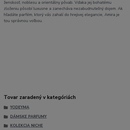
ženskosť, noblesu a orientálny pôvab. Vďaka jej bohatému
zloženiu pôsobí luxusne a zanecháva nezabudnuteľný dojem. Ak
hľadáte parfém, ktorý vás zahalí do hrejivej elegancie, Amira je
tou správnou voľbou.
#yodeyma #yodeymaslovensko #amira #yodeymaamira #parfem
#damskyparfem #vona #kozmetika #krasa #dnesvoniam
#musthave #kabelkovyparfem
Štýlové a lifestylové:
#perfumelover #orientalnavona
#fragrance #beautybeast #luxusnavona #darcekprezenu #zeny
#kozmetickataska
Tovar zaradený v kategóriách
YODEYMA
DÁMSKE PARFUMY
KOLEKCIA NICHE