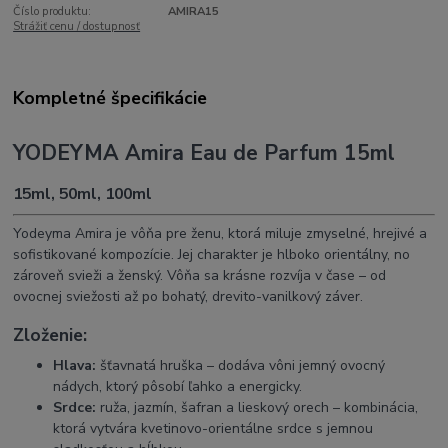
Číslo produktu:
AMIRA15
Strážiť cenu / dostupnosť
Kompletné špecifikácie
YODEYMA Amira Eau de Parfum 15ml
15ml, 50ml, 100ml
Yodeyma Amira je vôňa pre ženu, ktorá miluje zmyselné, hrejivé a
sofistikované kompozície. Jej charakter je hlboko orientálny, no
zároveň svieži a ženský. Vôňa sa krásne rozvíja v čase – od
ovocnej sviežosti až po bohatý, drevito-vanilkový záver.
Zloženie:
Hlava:
šťavnatá hruška – dodáva vôni jemný ovocný
nádych, ktorý pôsobí ľahko a energicky.
Srdce:
ruža, jazmín, šafran a lieskový orech – kombinácia,
ktorá vytvára kvetinovo-orientálne srdce s jemnou