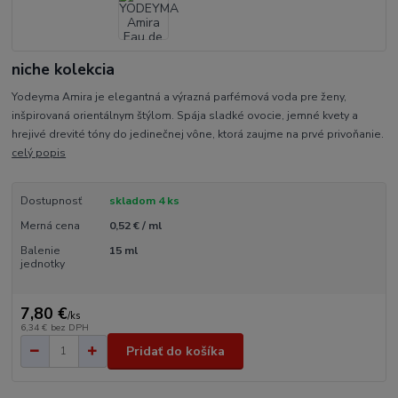
niche kolekcia
Yodeyma Amira je elegantná a výrazná parfémová voda pre ženy,
inšpirovaná orientálnym štýlom. Spája sladké ovocie, jemné kvety a
hrejivé drevité tóny do jedinečnej vône, ktorá zaujme na prvé privoňanie.
celý popis
Dostupnosť
skladom 4 ks
Merná cena
0,52 € / ml
Balenie
15 ml
jednotky
7,80 €
/
ks
6,34 €
bez DPH
Pridať do košíka