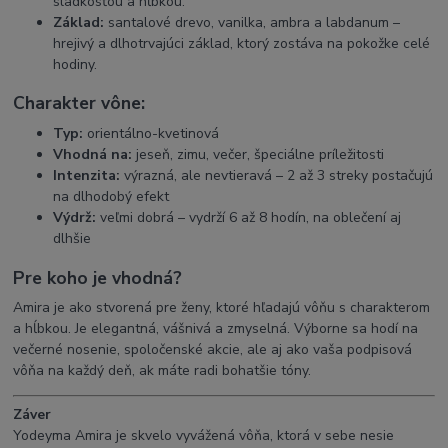
sladkosťou a hĺbkou.
Základ:
santalové drevo, vanilka, ambra a labdanum –
hrejivý a dlhotrvajúci základ, ktorý zostáva na pokožke celé
hodiny.
Charakter vône:
Typ:
orientálno-kvetinová
Vhodná na:
jeseň, zimu, večer, špeciálne príležitosti
Intenzita:
výrazná, ale nevtieravá – 2 až 3 streky postačujú
na dlhodobý efekt
Výdrž:
veľmi dobrá – vydrží 6 až 8 hodín, na oblečení aj
dlhšie
Pre koho je vhodná?
Amira je ako stvorená pre ženy, ktoré hľadajú vôňu s charakterom
a hĺbkou. Je elegantná, vášnivá a zmyselná. Výborne sa hodí na
večerné nosenie, spoločenské akcie, ale aj ako vaša podpisová
vôňa na každý deň, ak máte radi bohatšie tóny.
Záver
Yodeyma Amira je skvelo vyvážená vôňa, ktorá v sebe nesie