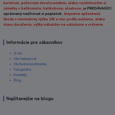
kuriérom, poštovým doručovateľom, alebo vyzdvihnutím si
zásielky v balíkomate, balíkoboxe, alzaboxe, j
e PREDÁVAJÚCI
oprávnený naúčtovať si poplatok
, úmyselne spôsobenú
škodu v minimálnej výške 10€ a viac podľa uváženia, alebo
stavu doručenia, výšky nákaldov na odoslanie a vrátenie.
Informácie pre zákazníkov
O nás
Ako nakupovať
Obchodné podmienky
Fotogaléria
Kontakty
Blog
Najčítanejšie na blogu