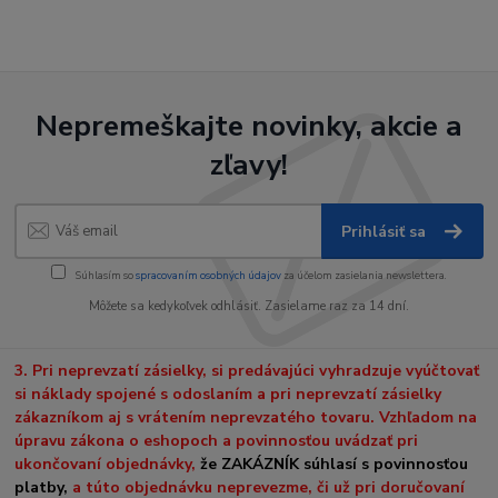
Nepremeškajte novinky, akcie a
zľavy!
Prihlásiť sa
Súhlasím so
spracovaním osobných údajov
za účelom zasielania newslettera.
Môžete sa kedykoľvek odhlásiť. Zasielame raz za 14 dní.
3. Pri neprevzatí zásielky, si predávajúci vyhradzuje vyúčtovať
si náklady spojené s odoslaním a pri neprevzatí zásielky
zákazníkom aj s vrátením neprevzatého tovaru. Vzhľadom na
úpravu zákona o eshopoch a povinnosťou uvádzať pri
ukončovaní objednávky,
že ZAKÁZNÍK súhlasí s povinnosťou
platby,
a túto objednávku neprevezme, či už pri doručovaní