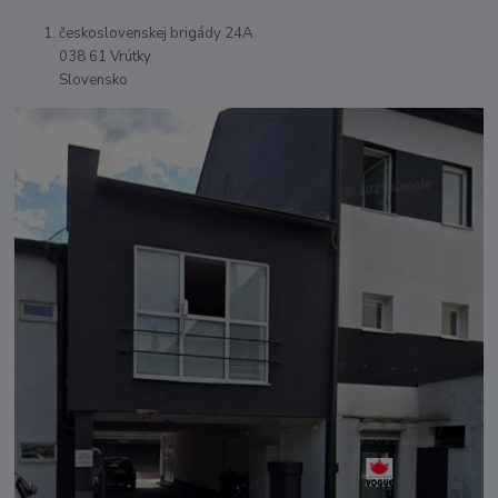
československej brigády 24A
038 61 Vrútky
Slovensko