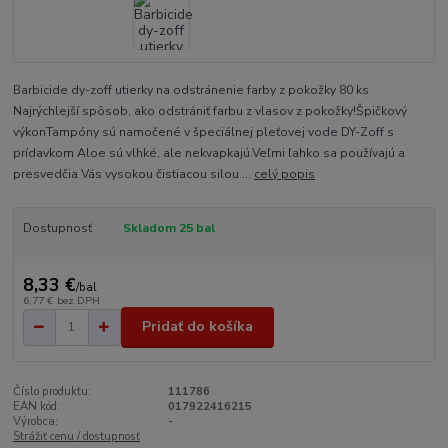
Barbicide dy-zoff utierky na odstránenie farby z pokožky 80 ks
Najrýchlejší spôsob, ako odstrániť farbu z vlasov z pokožky!Špičkový
výkonTampóny sú namočené v špeciálnej pleťovej vode DY-Zoff s
prídavkom Aloe sú vlhké, ale nekvapkajú.Veľmi ľahko sa používajú a
presvedčia Vás vysokou čistiacou silou....
celý popis
Dostupnosť
Skladom 25 bal
8,33 €
/
bal
6,77 €
bez DPH
Pridať do košíka
Číslo produktu:
111786
EAN kód:
017922416215
Výrobca:
-
Strážiť cenu / dostupnosť