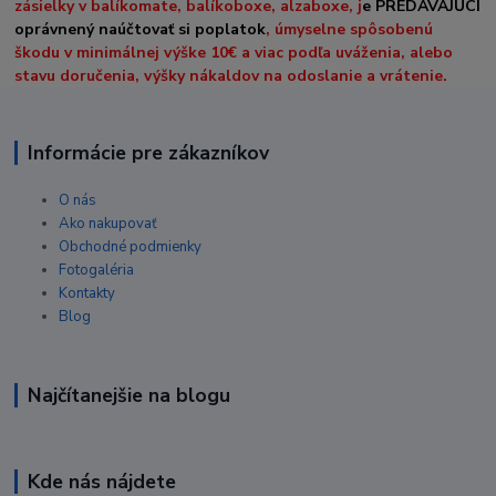
zásielky v balíkomate, balíkoboxe, alzaboxe, j
e PREDÁVAJÚCI
oprávnený naúčtovať si poplatok
, úmyselne spôsobenú
škodu v minimálnej výške 10€ a viac podľa uváženia, alebo
stavu doručenia, výšky nákaldov na odoslanie a vrátenie.
Informácie pre zákazníkov
O nás
Ako nakupovať
Obchodné podmienky
Fotogaléria
Kontakty
Blog
Najčítanejšie na blogu
Kde nás nájdete