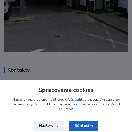
Kontakty
Renáta Harenčáková
+421 948 050 205
Spracovanie cookies
Denne od 8.00- 16.00
Náš e-shop a partneri potrebujú Váš
súhlas
s použitím súborov
cookies, aby Vám mohli zobrazovať informácie týkajúce sa Vašich
nechtovyobchodik@gmail.com
záujmov.
Súhlasím
Nastavenia