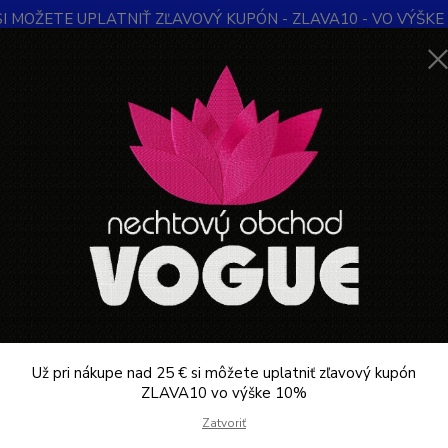
SI MOŽETE UPLATNIŤ ZĽAVOVÝ KUPÓN - ZLAVA10 - VO VÝŠKE 1
Obchodné podmienky
Kontakty
Ochrana súkromia
Blog
Neviet
Hľadať
+421
Denne 
NÁBYTOK DO SALÓNU
KOZMETIKA
Hydraulické kozmetické kreslo 
aulické kozmetické kreslo sivé 
sivé
400 €
ukt
- 22 %
Profes
šedom 
Už pri nákupe nad 25 € si môžete uplatniť zľavový kupón
Hydrau
ZLAVA10 vo výške 10%
odníma
Zatvoriť
zaruču