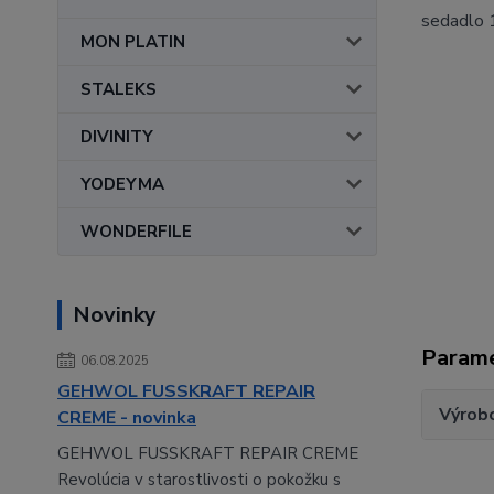
sedadlo
MON PLATIN
Profesio
STALEKS
salón. H
pod vank
#sedekre
DIVINITY
A 210 še
vybaven
YODEYMA
polohova
kozmetic
WONDERFILE
pre mode
Novinky
Param
06.08.2025
GEHWOL FUSSKRAFT REPAIR
Výrob
CREME - novinka
GEHWOL FUSSKRAFT REPAIR CREME
Revolúcia v starostlivosti o pokožku s