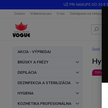
UŽ PRI NÁKUPE OD 30 € 
Domov
Vrátenie tovaru
O nás
Odstúpenie od zmluvy
Úvod
AKCIA - VÝPREDAJ
Hydr
BRÚSKY A FRÉZY
DEPILÁCIA
TOP prod
DEZINFEKCIA A STERILIZÁCIA
HYGIENA
KOZMETIKA PROFESIONÁLNA