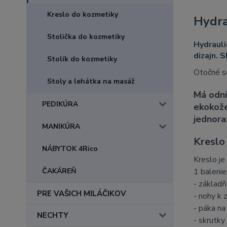
Kreslo do kozmetiky
Hydra
Stolička do kozmetiky
Hydrauli
dizajn. 
Stolík do kozmetiky
Otočné se
Stoly a lehátka na masáž
Má odní
PEDIKÚRA
ekokože
jednora
MANIKÚRA
Kreslo 
NÁBYTOK 4Rico
Kreslo je
ČAKÁREŇ
1 balenie
- základň
PRE VAŠICH MILÁČIKOV
- nohy k 
- páka n
NECHTY
- skrutky