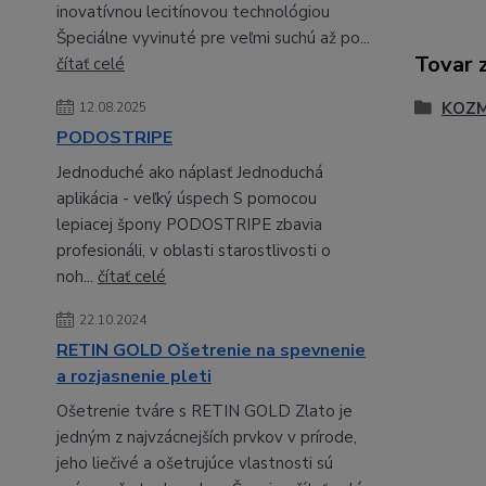
inovatívnou lecitínovou technológiou
Špeciálne vyvinuté pre veľmi suchú až po...
Tovar 
čítať celé
KOZM
12.08.2025
PODOSTRIPE
Jednoduché ako náplasť Jednoduchá
aplikácia - veľký úspech S pomocou
lepiacej špony PODOSTRIPE zbavia
profesionáli, v oblasti starostlivosti o
noh...
čítať celé
22.10.2024
RETIN GOLD Ošetrenie na spevnenie
a rozjasnenie pleti
Ošetrenie tváre s RETIN GOLD Zlato je
jedným z najvzácnejších prvkov v prírode,
jeho liečivé a ošetrujúce vlastnosti sú