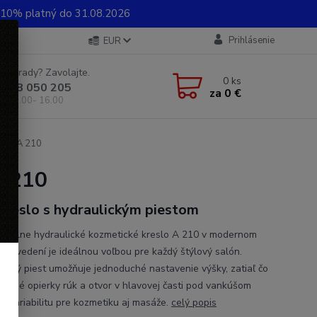
0% platný do 31.08.2026
Prihlásenie
EUR
e si rady? Zavolajte.
0
ks
 948 050 205
za
0 €
od 8.00- 16.00
sivé A 210
A 210
 kreslo s hydraulickým piestom
ionálne hydraulické kozmetické kreslo A 210 v modernom
prevedení je ideálnou voľbou pre každý štýlový salón.
lický piest umožňuje jednoduché nastavenie výšky, zatiaľ čo
teľné opierky rúk a otvor v hlavovej časti pod vankúšom
jú variabilitu pre kozmetiku aj masáže.
celý popis