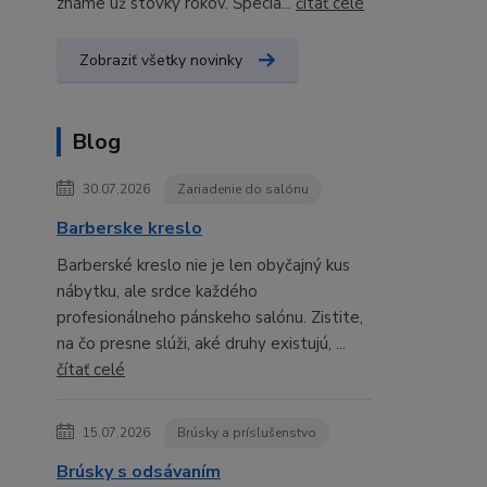
známe už stovky rokov. Špecia...
čítať celé
Zobraziť všetky novinky
Blog
30.07.2026
Zariadenie do salónu
Barberske kreslo
Barberské kreslo nie je len obyčajný kus
nábytku, ale srdce každého
profesionálneho pánskeho salónu. Zistite,
na čo presne slúži, aké druhy existujú, ...
čítať celé
15.07.2026
Brúsky a príslušenstvo
Brúsky s odsávaním