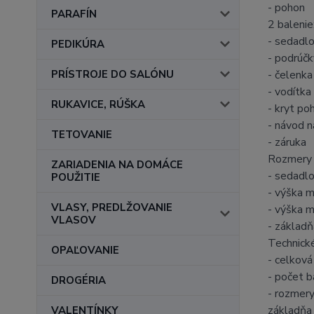
- pohon
PARAFÍN
2 balenie
- sedadlo
PEDIKÚRA
- podrúčk
PRÍSTROJE DO SALÓNU
- čelenka
- vodítka
RUKAVICE, RÚŠKA
- kryt po
- návod n
TETOVANIE
- záruka
Rozmery 
ZARIADENIA NA DOMÁCE
- sedadlo
POUŽITIE
- výška m
VLASY, PREDLŽOVANIE
- výška m
VLASOV
- základ
Technické
OPAĽOVANIE
- celková
- počet b
DROGÉRIA
- rozmery
základň
VALENTÍNKY