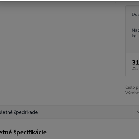
Dos
Nad
kg
31
253
Číslo p
Výrobc
etné špecifikácie
tné špecifikácie