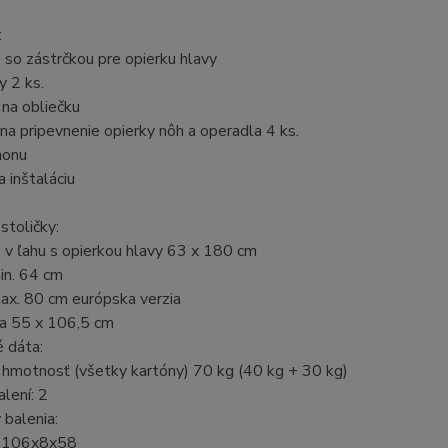
:
 so zástrčkou pre opierku hlavy
y 2 ks.
 na obliečku
 na pripevnenie opierky nôh a operadla 4 ks.
honu
a inštaláciu
stoličky:
 v ľahu s opierkou hlavy 63 x 180 cm
in. 64 cm
ax. 80 cm európska verzia
ňa 55 x 106,5 cm
 dáta:
 hmotnosť (všetky kartóny) 70 kg (40 kg + 30 kg)
alení: 2
 balenia:
a 106x8x58