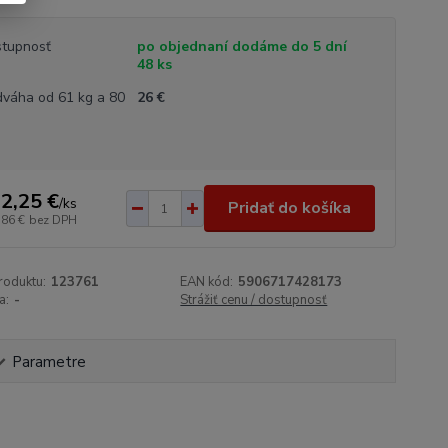
tupnosť
po objednaní dodáme do 5 dní
48 ks
váha od 61 kg a 80
26 €
2,25 €
/
ks
Pridať do košíka
,86 €
bez DPH
roduktu:
123761
EAN kód:
5906717428173
a:
-
Strážiť cenu / dostupnosť
Parametre