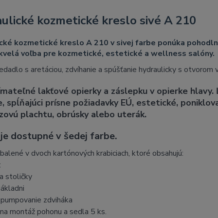
ulické kozmetické kreslo sivé A 210
cké kozmetické kreslo A 210 v sivej farbe ponúka pohodln
Skvelá voľba pre kozmetické, estetické a wellness salóny.
dadlo s aretáciou, zdvíhanie a spúšťanie hydraulicky s otvorom 
mateľné lakťové opierky a záslepku v opierke hlavy.
, spĺňajúci prísne požiadavky EÚ, estetické, poniklov
zovú plachtu, obrúsky alebo uterák.
je dostupné v šedej farbe.
 balené v dvoch kartónových krabiciach, ktoré obsahujú:
:
a stoličky
základni
a pumpovanie zdviháka
 na montáž pohonu a sedla 5 ks.