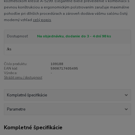
kozmetickom kresle A-5299. Elegantné biele prevedenie v kombinácii s
pevnou konštrukciou a ergonomickým polstrovaním zaručuje maximálne
pohodlie pri dlhších procedúrach a zároveň dodáva vášmu salónu čistý,
moderný vzhľad
celý popis
Dostupnosť
Na objednávku, dodanie do 3 - 4 dní 98 ks
/
ks
Číslo produktu:
109188
EAN kód:
5906717405495
Výrobca:
-
Strážiť cenu / dostupnosť
Kompletné špecifikácie
Parametre
Kompletné špecifikácie