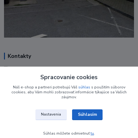
Kontakty
Renáta Harenčáková
+421 948 050 205
Spracovanie cookies
Denne od 8.00- 16.00
Náš e-shop a partneri potrebujú Váš
súhlas
s použitím súborov
cookies, aby Vám mohli zobrazovať informácie týkajúce sa Vašich
nechtovyobchodik@gmail.com
záujmov.
Súhlasím
Nastavenia
Súhlas môžete odmietnuť
tu
.
Vytvorené na
Eshop-rychlo.sk