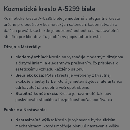
Kozmetické kreslo A-5299 biele
Kozmetické kreslo A-5299 biele je moderné a elegantné kreslo
určené pre použitie v kozmetických salónoch, kaderníctvach a
ďalších prevádzkach, kde je potrebná pohodlná a nastaviteľná
stolička pre klientov. Tu je obšírny popis tohto kresla:
Dizajn a Materiály:
Moderný vzhľad:
Kreslo sa vyznačuje moderným dizajnom
s čistými líniami a elegantným prešívaním, čo prispieva k
estetickému vzhľadu každého salónu.
Biela ekokoža:
Poťah kresla je vyrobený z kvalitnej
ekokože v bielej farbe, ktorá je nielen štýlová, ale aj ľahko
udržiavateľná a odolná voči opotrebeniu.
Stabilná konštrukcia:
Kreslo je navrhnuté tak, aby
poskytovalo stabilitu a bezpečnosť počas používania.
Funkcie a Nastavenia:
Nastaviteľná výška:
Kreslo je vybavené hydraulickým
mechanizmom, ktorý umožňuje plynulé nastavenie výšky