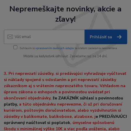
Nepremeškajte novinky, akcie a
zľavy!
Prihlásiť sa
Súhlasím so
spracovaním osobných údajov
za účelom zasielania newslettera.
Môžete sa kedykoľvek odhlásiť. Zasielame raz za 14 dní.
3. Pri neprevzatí zásielky, si predávajúci vyhradzuje vyúčtovať
si náklady spojené s odoslaním a pri neprevzatí zásielky
zákazníkom aj s vrátením neprevzatého tovaru. Vzhľadom na
úpravu zákona o eshopoch a povinnosťou uvádzať pri
ukončovaní objednávky,
že ZAKÁZNÍK súhlasí s povinnosťou
platby,
a túto objednávku neprevezme, či už pri doručovaní
kuriérom, poštovým doručovateľom, alebo vyzdvihnutím si
zásielky v balíkomate, balíkoboxe, alzaboxe, j
e PREDÁVAJÚCI
oprávnený naúčtovať si poplatok
, úmyselne spôsobenú
škodu v minimálnej výške 10€ a viac podľa uváženia, alebo