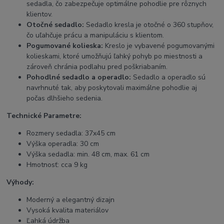
sedadla, čo zabezpečuje optimálne pohodlie pre rôznych
klientov.
Otočné sedadlo:
Sedadlo kresla je otočné o 360 stupňov,
čo uľahčuje prácu a manipuláciu s klientom.
Pogumované kolieska:
Kreslo je vybavené pogumovanými
kolieskami, ktoré umožňujú ľahký pohyb po miestnosti a
zároveň chránia podlahu pred poškriabaním.
Pohodlné sedadlo a operadlo:
Sedadlo a operadlo sú
navrhnuté tak, aby poskytovali maximálne pohodlie aj
počas dlhšieho sedenia.
Technické Parametre:
Rozmery sedadla: 37x45 cm
Výška operadla: 30 cm
Výška sedadla: min. 48 cm, max. 61 cm
Hmotnosť: cca 9 kg
Výhody:
Moderný a elegantný dizajn
Vysoká kvalita materiálov
Ľahká údržba