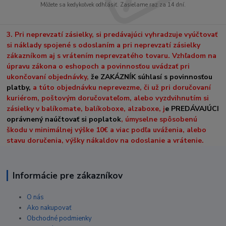
Môžete sa kedykoľvek odhlásiť. Zasielame raz za 14 dní.
3. Pri neprevzatí zásielky, si predávajúci vyhradzuje vyúčtovať
si náklady spojené s odoslaním a pri neprevzatí zásielky
zákazníkom aj s vrátením neprevzatého tovaru. Vzhľadom na
úpravu zákona o eshopoch a povinnosťou uvádzať pri
ukončovaní objednávky,
že ZAKÁZNÍK súhlasí s povinnosťou
platby,
a túto objednávku neprevezme, či už pri doručovaní
kuriérom, poštovým doručovateľom, alebo vyzdvihnutím si
zásielky v balíkomate, balíkoboxe, alzaboxe, j
e PREDÁVAJÚCI
oprávnený naúčtovať si poplatok
, úmyselne spôsobenú
škodu v minimálnej výške 10€ a viac podľa uváženia, alebo
stavu doručenia, výšky nákaldov na odoslanie a vrátenie.
Informácie pre zákazníkov
O nás
Ako nakupovať
Obchodné podmienky