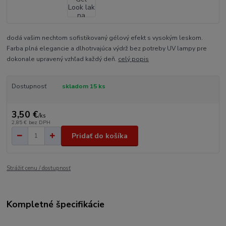
dodá vašim nechtom sofistikovaný gélový efekt s vysokým leskom.
Farba plná elegancie a dlhotrvajúca výdrž bez potreby UV lampy pre
dokonale upravený vzhľad každý deň.
celý popis
Dostupnosť
skladom 15 ks
3,50 €
/
ks
2,85 €
bez DPH
Pridať do košíka
Strážiť cenu / dostupnosť
Kompletné špecifikácie