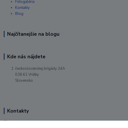
Fotogaléria
Kontakty
Blog
Najčítanejšie na blogu
Kde nás nájdete
československej brigády 24A
038 61 Vrútky
Slovensko
Kontakty
Renáta Harenčáková