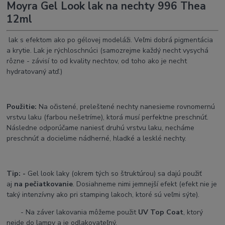
Moyra Gel Look lak na nechty 996 Thea
12ml
lak s efektom ako po gélovej modeláži. Veľmi dobrá pigmentácia
a krytie. Lak je rýchloschnúci (samozrejme každý necht vysychá
rôzne - závisí to od kvality nechtov, od toho ako je necht
hydratovaný atď.)
Použitie:
Na očistené, preleštené nechty nanesieme rovnomernú
vrstvu laku (farbou nešetríme), ktorá musí perfektne preschnúť.
Následne odporúčame naniesť druhú vrstvu laku, necháme
preschnúť a docielime nádherné, hladké a lesklé nechty.
Tip
: -
Gel look laky (okrem tých so štruktúrou) sa dajú použiť
aj
na pečiatkovanie
. Dosiahneme nimi jemnejší efekt (efekt nie je
taký intenzívny ako pri stamping lakoch, ktoré sú veľmi sýte).
- Na záver lakovania môžeme použit
UV Top Coat
, ktorý
nejde do lampy a je odlakovateľný.