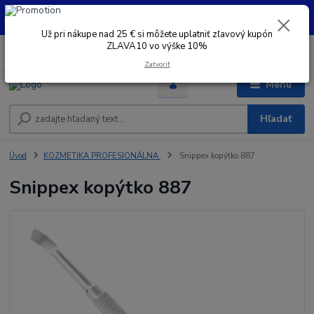
UŽ PRI NÁKUPE OD 30 € SI MOŽETE UPLATNIŤ ZĽAVOVÝ KUPÓN -
ZLAVA10 - VO VÝŠKE 10% platný do 31.08.2026
Už pri nákupe nad 25 € si môžete uplatniť zľavový kupón
ZLAVA10 vo výške 10%
0
ks
+421 948 050 205
EUR
za
0 €
Denne od 8.00- 16.00
Zatvoriť
Menu
Hľadať
Úvod
KOZMETIKA PROFESIONÁLNA
Snippex kopýtko 887
Snippex kopýtko 887