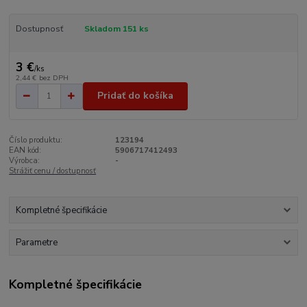
Dostupnosť
Skladom 151 ks
3 €
/
ks
2,44 €
bez DPH
Pridať do košíka
Číslo produktu:
123194
EAN kód:
5906717412493
Výrobca:
-
Strážiť cenu / dostupnosť
Kompletné špecifikácie
Parametre
Kompletné špecifikácie