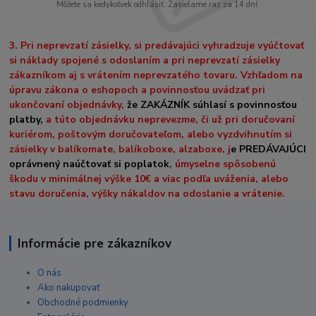
Môžete sa kedykoľvek odhlásiť. Zasielame raz za 14 dní.
3. Pri neprevzatí zásielky, si predávajúci vyhradzuje vyúčtovať
si náklady spojené s odoslaním a pri neprevzatí zásielky
zákazníkom aj s vrátením neprevzatého tovaru. Vzhľadom na
úpravu zákona o eshopoch a povinnosťou uvádzať pri
ukončovaní objednávky,
že ZAKÁZNÍK súhlasí s povinnosťou
platby,
a túto objednávku neprevezme, či už pri doručovaní
kuriérom, poštovým doručovateľom, alebo vyzdvihnutím si
zásielky v balíkomate, balíkoboxe, alzaboxe, j
e PREDÁVAJÚCI
oprávnený naúčtovať si poplatok
, úmyselne spôsobenú
škodu v minimálnej výške 10€ a viac podľa uváženia, alebo
stavu doručenia, výšky nákaldov na odoslanie a vrátenie.
Informácie pre zákazníkov
O nás
Ako nakupovať
Obchodné podmienky