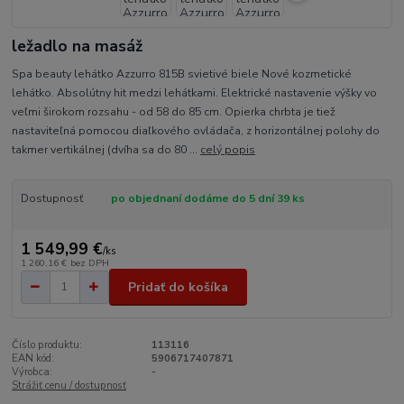
ležadlo na masáž
Spa beauty lehátko Azzurro 815B svietivé biele Nové kozmetické
lehátko. Absolútny hit medzi lehátkami. Elektrické nastavenie výšky vo
veľmi širokom rozsahu - od 58 do 85 cm. Opierka chrbta je tiež
nastaviteľná pomocou diaľkového ovládača, z horizontálnej polohy do
takmer vertikálnej (dvíha sa do 80 ...
celý popis
Dostupnosť
po objednaní dodáme do 5 dní 39 ks
1 549,99 €
/
ks
1 260,16 €
bez DPH
Pridať do košíka
Číslo produktu:
113116
EAN kód:
5906717407871
Výrobca:
-
Strážiť cenu / dostupnosť