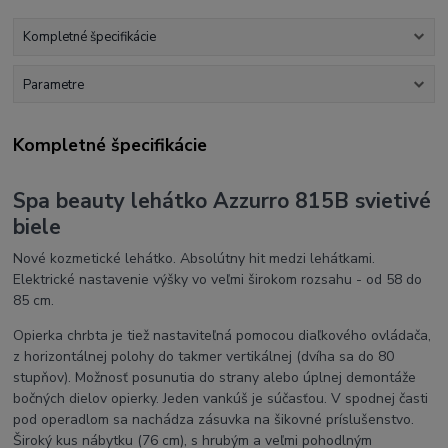
Kompletné špecifikácie
Parametre
Kompletné špecifikácie
Spa beauty lehátko Azzurro 815B svietivé
biele
Nové kozmetické lehátko. Absolútny hit medzi lehátkami.
Elektrické nastavenie výšky vo veľmi širokom rozsahu - od 58 do
85 cm.
Opierka chrbta je tiež nastaviteľná pomocou diaľkového ovládača,
z horizontálnej polohy do takmer vertikálnej (dvíha sa do 80
stupňov). Možnosť posunutia do strany alebo úplnej demontáže
bočných dielov opierky. Jeden vankúš je súčasťou. V spodnej časti
pod operadlom sa nachádza zásuvka na šikovné príslušenstvo.
Široký kus nábytku (76 cm), s hrubým a veľmi pohodlným