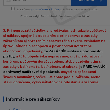
Súhlasím so
spracovaním osobných údajov
za účelom zasielania newslettera.
Môžete sa kedykoľvek odhlásiť. Zasielame raz za 14 dní.
3. Pri neprevzatí zásielky, si predávajúci vyhradzuje vyúčtovať
si náklady spojené s odoslaním a pri neprevzatí zásielky
zákazníkom aj s vrátením neprevzatého tovaru. Vzhľadom na
úpravu zákona o eshopoch a povinnosťou uvádzať pri
ukončovaní objednávky,
že ZAKÁZNÍK súhlasí s povinnosťou
platby,
a túto objednávku neprevezme, či už pri doručovaní
kuriérom, poštovým doručovateľom, alebo vyzdvihnutím si
zásielky v balíkomate, balíkoboxe, alzaboxe, j
e PREDÁVAJÚCI
oprávnený naúčtovať si poplatok
, úmyselne spôsobenú
škodu v minimálnej výške 10€ a viac podľa uváženia, alebo
stavu doručenia, výšky nákaldov na odoslanie a vrátenie.
Informácie pre zákazníkov
O nás