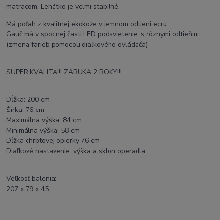
matracom. Lehátko je velmi stabilné.
Má poťah z kvalitnej ekokože v jemnom odtieni ecru.
Gauč má v spodnej časti LED podsvietenie, s rôznymi odtieňmi
(zmena farieb pomocou diaľkového ovládača)
SUPER KVALITA!!! ZÁRUKA 2 ROKY!!!
Dĺžka: 200 cm
Šírka: 76 cm
Maximálna výška: 84 cm
Minimálna výška: 58 cm
Dĺžka chrbtovej opierky 76 cm
Diaľkové nastavenie: výška a sklon operadla
Veľkosť balenia:
207 x 79 x 45