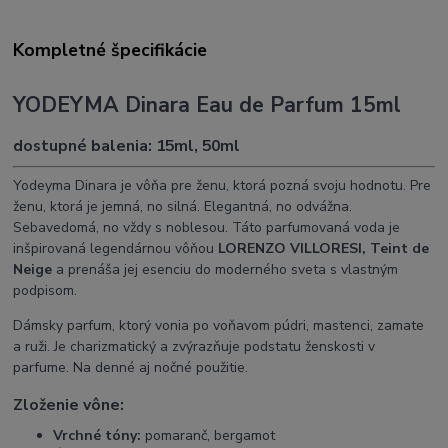
Kompletné špecifikácie
YODEYMA Dinara Eau de Parfum 15ml
dostupné balenia: 15ml, 50ml
Yodeyma Dinara je vôňa pre ženu, ktorá pozná svoju hodnotu. Pre
ženu, ktorá je jemná, no silná. Elegantná, no odvážna.
Sebavedomá, no vždy s noblesou. Táto parfumovaná voda je
inšpirovaná legendárnou vôňou
LORENZO VILLORESI, Teint de
Neige
a prenáša jej esenciu do moderného sveta s vlastným
podpisom.
Dámsky parfum, ktorý vonia po voňavom púdri, mastenci, zamate
a ruži. Je charizmatický a zvýrazňuje podstatu ženskosti v
parfume. Na denné aj nočné použitie.
Zloženie vône:
Vrchné tóny:
pomaranč, bergamot