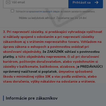
Prihlásiť sa
Súhlasím so
spracovaním osobných údajov
za účelom zasielania newslettera.
Môžete sa kedykoľvek odhlásiť. Zasielame raz za 14 dní.
3. Pri neprevzatí zásielky, si predávajúci vyhradzuje vyúčtovať
si náklady spojené s odoslaním a pri neprevzatí zásielky
zákazníkom aj s vrátením neprevzatého tovaru. Vzhľadom na
úpravu zákona o eshopoch a povinnosťou uvádzať pri
ukončovaní objednávky,
že ZAKÁZNÍK súhlasí s povinnosťou
platby,
a túto objednávku neprevezme, či už pri doručovaní
kuriérom, poštovým doručovateľom, alebo vyzdvihnutím si
zásielky v balíkomate, balíkoboxe, alzaboxe, j
e PREDÁVAJÚCI
oprávnený naúčtovať si poplatok
, úmyselne spôsobenú
škodu v minimálnej výške 10€ a viac podľa uváženia, alebo
stavu doručenia, výšky nákaldov na odoslanie a vrátenie.
Informácie pre zákazníkov