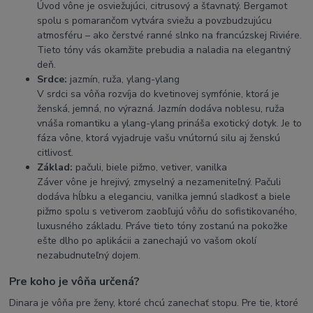
Úvod vône je osviežujúci, citrusový a šťavnatý. Bergamot
spolu s pomarančom vytvára sviežu a povzbudzujúcu
atmosféru – ako čerstvé ranné slnko na francúzskej Riviére.
Tieto tóny vás okamžite prebudia a naladia na elegantný
deň.
Srdce:
jazmín, ruža, ylang-ylang
V srdci sa vôňa rozvíja do kvetinovej symfónie, ktorá je
ženská, jemná, no výrazná. Jazmín dodáva noblesu, ruža
vnáša romantiku a ylang-ylang prináša exotický dotyk. Je to
fáza vône, ktorá vyjadruje vašu vnútornú silu aj ženskú
citlivosť.
Základ:
pačuli, biele pižmo, vetiver, vanilka
Záver vône je hrejivý, zmyselný a nezameniteľný. Pačuli
dodáva hĺbku a eleganciu, vanilka jemnú sladkosť a biele
pižmo spolu s vetiverom zaobľujú vôňu do sofistikovaného,
luxusného základu. Práve tieto tóny zostanú na pokožke
ešte dlho po aplikácii a zanechajú vo vašom okolí
nezabudnuteľný dojem.
Pre koho je vôňa určená?
Dinara je vôňa pre ženy, ktoré chcú zanechať stopu. Pre tie, ktoré