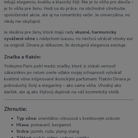
milujú eleganciu, kvalitu a klasický štýl. Nie je to vôňa pre dievča –
je to vôňa pre ženu. Hodí sa do práce, na obchodné stretnutie,
spoločenské akcie, ale aj na romantický večer. Je univerzálna, no
nikdy nie obyčajná.
Je ideálna pre ženy, ktoré majú rady
vkusné, harmonicky
vyvážené vône
s nádychom luxusu, no nechcú utrácať stovky eur
za originál. Dinara je dôkazom, že dostupná elegancia existuje.
Značka a flakón:
Yodeyma Paris patrí medzi značky, ktoré si získali vernosť
zákazníkov po celom svete vďaka svojej schopnosti vytvárať
kvalitné vône inšpirované ikonickými parfumami. Flakón Dinara je
jednoduchý, čistý a elegantný – ako sama vôňa. Vhodný ako
darček, ale aj ako štýlový doplnok na váš kozmetický stolík.
Zhrnutie:
Typ vône:
orientálno-citrusová s kvetinovým srdcom
Hlava:
pomaranč, bergamot
Srdce:
jazmín, ruža, ylang-ylang
Základ:
pačuli, pižmo, vetiver, vanilka