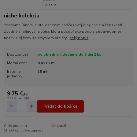
niche kolekcia
Yodeyma Dinara je stelesnením nadčasovej elegancie a ženskosti.
Zvodná a rafinovaná vôňa, ktorá pôsobí ako podpis sebavedomej,
nezávislej ženy so zmyslom pre štýl.
celý popis
Dostupnosť
po objednaní dodáme do 5 dní 2 ks
Merná cena
0,65 € / ml
Balenie
15 ml
jednotky
9,75 €
/
ks
7,93 €
bez DPH
Pridať do košíka
Číslo produktu:
dinara15
Strážiť cenu / dostupnosť